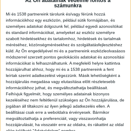
Az Ön adatainak védelme fontos a
számunkra
változásokat is hozott, amely kedvez a szexuális
Mi és 1538 partnereink tárolunk és/vagy férünk hozzá
önkifejezésnek, és ahelyett, hogy megtorolná az
információkhoz egy eszközön, például sütik formájában, és
örömszerzés ezen formáját, inkább bátorítja és
személyes adatokat dolgozunk fel, például egyedi azonosítókat
és standard információkat, amelyeket az eszköz személyre
elemzi azt, hogy minél tökéletesebb élményben
szabott hirdetésekhez és tartalomhoz, hirdetések és tartalmak
legyen része az aktusban résztvevőknek.
méréséhez, közönségmérésekhez és szolgáltatásfejlesztéshez
küld.
Az Ön engedélyével mi és a partnereink eszközleolvasásos
módszerrel szerzett pontos geolokációs adatokat és azonosítási
Új távlatok az önkényeztetésben!
információkat is felhasználhatunk. A megfelelő helyre kattintva
hozzájárulhat ahhoz, hogy mi és a 1538 partnereink a fent
leírtak szerint adatkezelést végezzünk. Másik lehetőségként a
A
Vágyaim.hu modern, újhullámos női
hozzájárulás megadása vagy elutasítása előtt részletesebb
szexjátékszerei
bizony még a tapasztalt
információkhoz juthat, és megváltoztathatja beállításait.
versenyzőket is meg tudja lepni – pozitív
Felhívjuk figyelmét, hogy személyes adatainak bizonyos
kezeléséhez nem feltétlenül szükséges az Ön hozzájárulása, de
értelemben persze.
jogában áll tiltakozni az ilyen jellegű adatkezelés ellen. A
beállításai csak erre a weboldalra érvényesek. Bármikor
megváltoztathatja a preferenciáit, vagy visszavonhatja
Mert míg a legtöbben csak a saját kezüket
hozzájárulását, ha visszatér erre az oldalra, és rákattint az oldal
vetették be eddig azért, hogy kényeztessék
alján található "Adatvédelem" gombra.