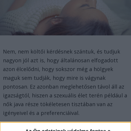
Nem, nem költői kérdésnek szántuk, és tudjuk
nagyon jól azt is, hogy általánosan elfogadott
azon élcelődni, hogy sokszor még a hölgyek
maguk sem tudják, hogy mire is vágynak
pontosan. Ez azonban meglehetősen távol áll az
igazságtól, hiszen a szexuális élet terén például a
nők java része tökéletesen tisztában van az
igényeivel és a preferenciáival.
Szerencsére a harmadik évezred olyan