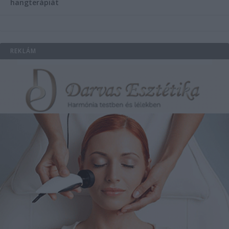
hangterápiát
REKLÁM