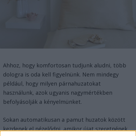
Ahhoz, hogy komfortosan tudjunk aludni, több
dologra is oda kell figyelnünk. Nem mindegy
például, hogy milyen párnahuzatokat
használunk, azok ugyanis nagymértékben
befolyásolják a kényelmünket.
Sokan automatikusan a pamut huzatok között
kezdenek el nézelődni, amikor újat szeretnének