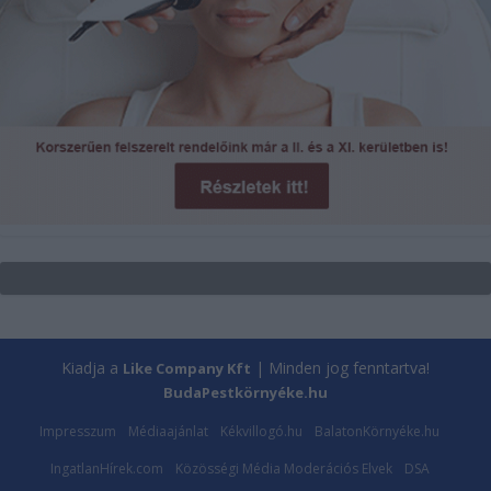
Kiadja a
| Minden jog fenntartva!
Like Company Kft
BudaPestkörnyéke.hu
Impresszum
Médiaajánlat
Kékvillogó.hu
BalatonKörnyéke.hu
IngatlanHírek.com
Közösségi Média Moderációs Elvek
DSA