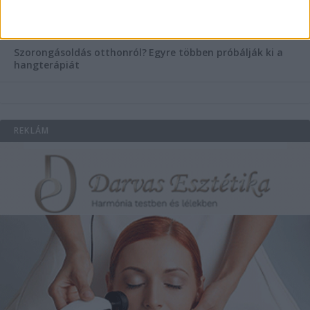
Könyvnyomtatás, könyvkészítés és szórólapnyomtatás a
Co-Printtől
Szorongásoldás otthonról?
Egyre többen próbálják ki a
hangterápiát
REKLÁM