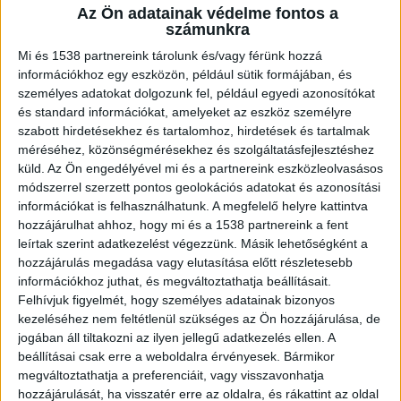
vásárolni, holott egy
selyem párnahuzat
még
Az Ön adatainak védelme fontos a
számunkra
jobb választás lehet, hiszen számos pozitív
Mi és 1538 partnereink tárolunk és/vagy férünk hozzá
tulajdonsággal rendelkezik.
információkhoz egy eszközön, például sütik formájában, és
személyes adatokat dolgozunk fel, például egyedi azonosítókat
Különösen vonzó alternatíva lehet azok számára,
és standard információkat, amelyeket az eszköz személyre
szabott hirdetésekhez és tartalomhoz, hirdetések és tartalmak
akiknek fontos, hogy az ágyneműhuzataik
méréséhez, közönségmérésekhez és szolgáltatásfejlesztéshez
stílusosak legyenek és trendi színben
küld.
Az Ön engedélyével mi és a partnereink eszközleolvasásos
módszerrel szerzett pontos geolokációs adatokat és azonosítási
pompázzanak. A Silk&Soul selyem webshopban
információkat is felhasználhatunk. A megfelelő helyre kattintva
például többek között pezsgő, bézs, törtfehér és
hozzájárulhat ahhoz, hogy mi és a 1538 partnereink a fent
ezüst árnyalatban is kaphatóak párnahuzatok.
leírtak szerint adatkezelést végezzünk. Másik lehetőségként a
hozzájárulás megadása vagy elutasítása előtt részletesebb
információkhoz juthat, és megváltoztathatja beállításait.
Mai írásunkban a selyem párnahuzatokat
Felhívjuk figyelmét, hogy személyes adatainak bizonyos
kezeléséhez nem feltétlenül szükséges az Ön hozzájárulása, de
vesszük górcső alá, elmondjuk a legfontosabb
jogában áll tiltakozni az ilyen jellegű adatkezelés ellen. A
tudnivalókat, illetve azokat az előnyeiket is, amik
beállításai csak erre a weboldalra érvényesek. Bármikor
megváltoztathatja a preferenciáit, vagy visszavonhatja
miatt megéri mellettük dönteni.
hozzájárulását, ha visszatér erre az oldalra, és rákattint az oldal