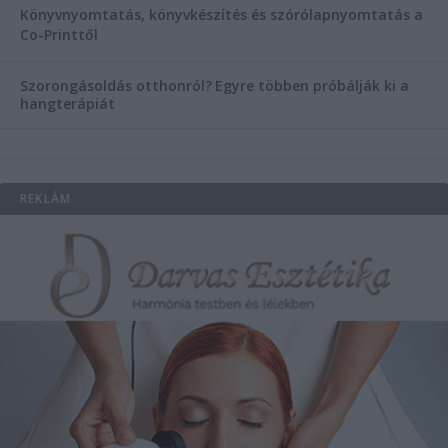
Könyvnyomtatás, könyvkészítés és szórólapnyomtatás a
Co-Printtől
Szorongásoldás otthonról?
Egyre többen próbálják ki a
hangterápiát
REKLÁM