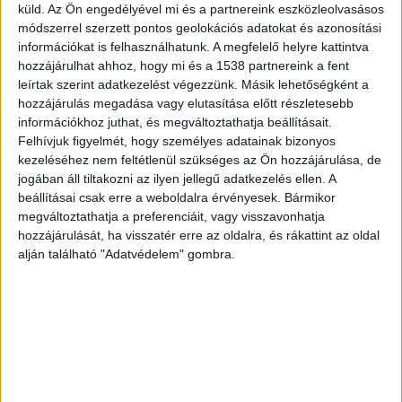
küld.
Az Ön engedélyével mi és a partnereink eszközleolvasásos
módszerrel szerzett pontos geolokációs adatokat és azonosítási
információkat is felhasználhatunk. A megfelelő helyre kattintva
hozzájárulhat ahhoz, hogy mi és a 1538 partnereink a fent
leírtak szerint adatkezelést végezzünk. Másik lehetőségként a
4000 szülő követelése
hozzájárulás megadása vagy elutasítása előtt részletesebb
információkhoz juthat, és megváltoztathatja beállításait.
Forrnak az indulatok Gyömrőn.
Hétfőn
Felhívjuk figyelmét, hogy személyes adatainak bizonyos
lemondott a polgármester
, csőd közelében van a
kezeléséhez nem feltétlenül szükséges az Ön hozzájárulása, de
jogában áll tiltakozni az ilyen jellegű adatkezelés ellen. A
város, most pedig 4 ezer szülő követeli, hogy a
beállításai csak erre a weboldalra érvényesek. Bármikor
pesti agglomerációs település szélén felhúzott
megváltoztathatja a preferenciáit, vagy visszavonhatja
hozzájárulását, ha visszatér erre az oldalra, és rákattint az oldal
konténeriskolához építsenek aszfaltozott utat. A
alján található "Adatvédelem" gombra.
térség fideszes országgyűlési képviselője Szűcs
Lajos sem tudta kihúzni magát az ügyből. A nem
túl aktív fideszes képviselő nyílt levelet írt Lázár
János építési és közlekedési miniszternek. Ebben
szinte könyörög a szóban már megígért
aszfaltozott út megépítéséért.
A Budapest és