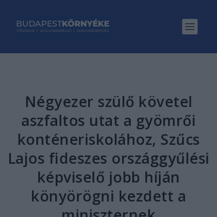
Négyezer szülő követel
aszfaltos utat a gyömrői
konténeriskolához, Szűcs
Lajos fideszes országgyűlési
képviselő jobb híján
könyörögni kezdett a
miniszternek