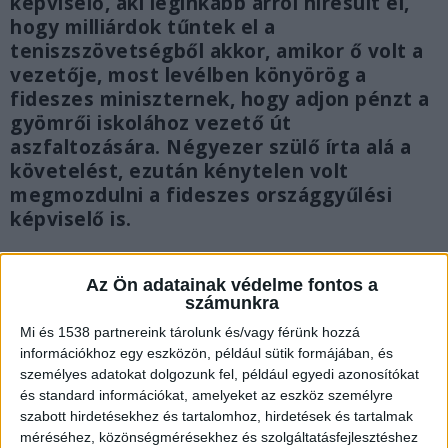
képviselő, aki leginkább arról híresült el,
hogy milliárdok tűntek el a
teniszszövetségből akkor, amikor ő volt a
vezetője, most levélben könyörög a
fideszes miniszternek, hogy adjon pénzt a
gyömrői iskolához vezető út
aszfaltozására. Négyezer szülő írta alá a
követelést, ezután kénytelen volt
megmozdulni a fideszes országgyűlési
képviselő is.
Az Ön adatainak védelme fontos a
számunkra
Mi és 1538 partnereink tárolunk és/vagy férünk hozzá
információkhoz egy eszközön, például sütik formájában, és
személyes adatokat dolgozunk fel, például egyedi azonosítókat
és standard információkat, amelyeket az eszköz személyre
szabott hirdetésekhez és tartalomhoz, hirdetések és tartalmak
méréséhez, közönségmérésekhez és szolgáltatásfejlesztéshez