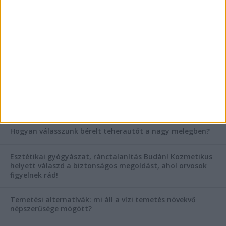
szegleteiben
Vászoncipők otthoni tisztítása – gyakorlati
tanácsok
AKTUÁLIS IDŐJÁRÁS
KIEMELT TÁMOGATÓI TARTALOM
Hogyan válasszunk bérelt teherautót a nagy melegben?
Esztétikai gyógyászat, ránctalanítás Budán! Kozmetikus
helyett válaszd a biztonságos megoldást, ahol orvosok
figyelnek rád!
Temetési alternatívák: mi áll a vízi temetés növekvő
népszerűsége mögött?