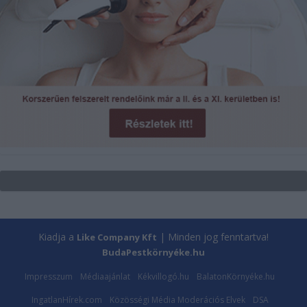
Kiadja a
| Minden jog fenntartva!
Like Company Kft
BudaPestkörnyéke.hu
Impresszum
Médiaajánlat
Kékvillogó.hu
BalatonKörnyéke.hu
IngatlanHírek.com
Közösségi Média Moderációs Elvek
DSA