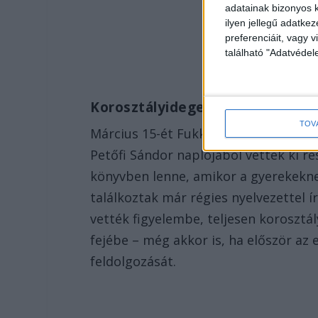
adatainak bizonyos k
ilyen jellegű adatke
preferenciáit, vagy v
található "Adatvéde
Korosztályidegen
TOV
Március 15-ét Fukkné Fukász Enikőnek
Petőfi Sándor naplójából vettek ki ré
könyvben lenne, amikor a gyerekekn
találkoztak már régies nyelvezettel
vették figyelembe, teljesen koroszt
fejébe – még akkor is, ha először az 
feldolgozását.