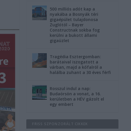
500 milliós adót kap a
nyakába a Bosnyák téri
gigaépület tulajdonosa
Zuglótól – Bayer
Constructnak sokba fog
kerülni a bukott állami
gigaüzlet
Tragédia Esztergomban:
barátaival iszogatott a
várban, majd a kőfalról a
halálba zuhant a 30 éves férfi
Rosszul indul a nap:
Budaörsön a vonat, a 16.
kerületben a HÉV gázolt el
egy embert
FRISS SZPONZORÁLT CIKKEK