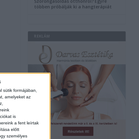
Szorongásoldás otthonról?
Egyre
többen próbálják ki a hangterápiát
REKLÁM
a
l sütik formájában,
at, amelyeket az
z,
reink
iókat is
reink a fent leírtak
tása előtt
hogy személyes