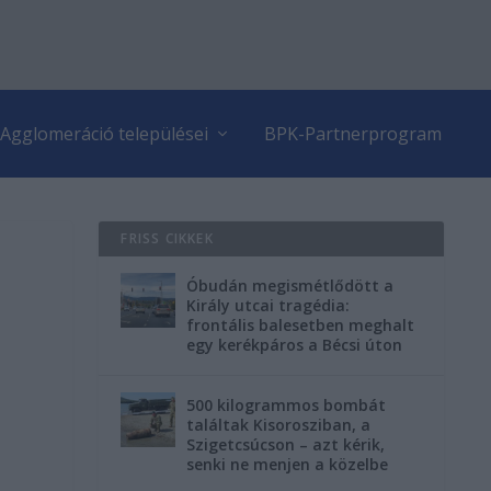
Agglomeráció települései
BPK-Partnerprogram
FRISS CIKKEK
Óbudán megismétlődött a
Király utcai tragédia:
frontális balesetben meghalt
egy kerékpáros a Bécsi úton
500 kilogrammos bombát
találtak Kisorosziban, a
Szigetcsúcson – azt kérik,
senki ne menjen a közelbe