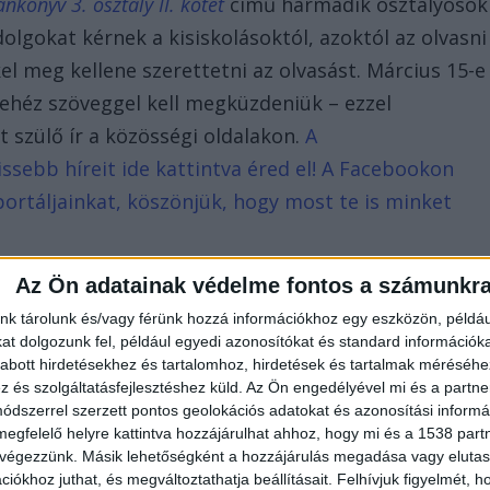
könyv 3. osztály II. kötet
című harmadik osztályosok
gokat kérnek a kisiskolásoktól, azoktól az olvasni
el meg kellene szerettetni az olvasást. Március 15-e
nehéz szöveggel kell megküzdeniük – ezzel
 szülő ír a közösségi oldalakon.
A
ssebb híreit ide kattintva éred el! A Facebookon
portáljainkat, köszönjük, hogy most te is minket
Az Ön adatainak védelme fontos a számunkr
nk tárolunk és/vagy férünk hozzá információkhoz egy eszközön, példáu
t dolgozunk fel, például egyedi azonosítókat és standard információk
abott hirdetésekhez és tartalomhoz, hirdetések és tartalmak méréséhe
és szolgáltatásfejlesztéshez küld.
Az Ön engedélyével mi és a partne
dszerrel szerzett pontos geolokációs adatokat és azonosítási informác
megfelelő helyre kattintva hozzájárulhat ahhoz, hogy mi és a 1538 partne
 végezzünk. Másik lehetőségként a hozzájárulás megadása vagy elutasí
iókhoz juthat, és megváltoztathatja beállításait.
Felhívjuk figyelmét, 