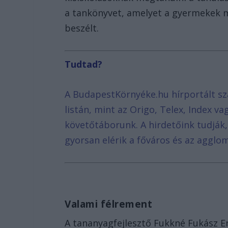
a tankönyvet, amelyet a gyermekek 
beszélt.
Tudtad?
A BudapestKörnyéke.hu hírportált sz
listán, mint az Origo, Telex, Index v
követőtáborunk. A hirdetőink tudják
gyorsan elérik a főváros és az agglom
Valami félrement
A tananyagfejlesztő Fukkné Fukász En