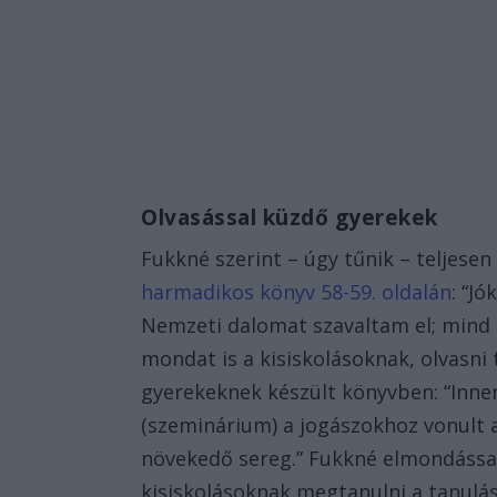
Olvasással küzdő gyerekek
Fukkné szerint – úgy tűnik – teljese
harmadikos könyv 58-59. oldalán
: “J
Nemzeti dalomat szavaltam el; mind a
mondat is a kisiskolásoknak, olvasni
gyerekeknek készült könyvben: “Inn
(szeminárium) a jogászokhoz vonult
növekedő sereg.” Fukkné elmondássa 
kisiskolásoknak megtanulni a tanulás