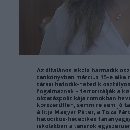
Az általános iskola harmadik os
tankönyvben március 15-e alkal
társai hatodik-hetedik osztályo
fogalmaznak – terrorizálják a k
oktatáspolitikája romokban hev
korszerűtlen, semmire sem jó t
állítja Magyar Péter, a Tisza Pá
hatodikos-hetedikes tananyaggal
iskolákban a tanárok egyszerűen 