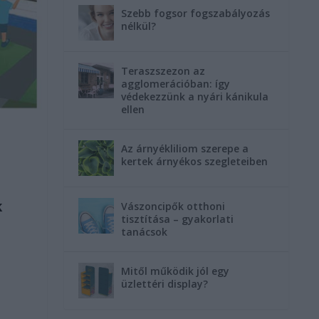
Szebb fogsor fogszabályozás
nélkül?
Teraszszezon az
agglomerációban: így
védekezzünk a nyári kánikula
ellen
Az árnyékliliom szerepe a
kertek árnyékos szegleteiben
k
Vászoncipők otthoni
tisztítása – gyakorlati
tanácsok
Mitől működik jól egy
üzlettéri display?