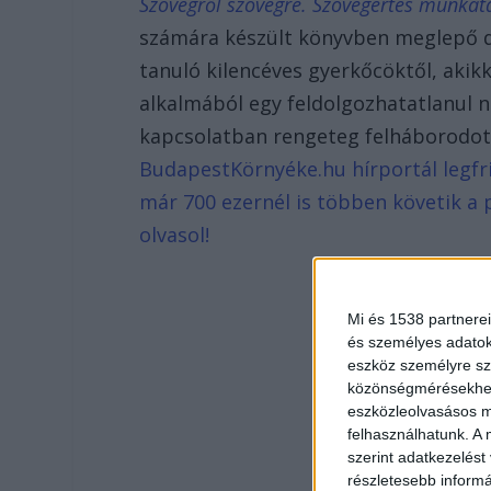
Szövegről szövegre. Szövegértés munkatan
számára készült könyvben meglepő dol
tanuló kilencéves gyerkőcöktől, akikk
alkalmából egy feldolgozhatatlanul 
kapcsolatban rengeteg felháborodott
BudapestKörnyéke.hu hírportál legfri
már 700 ezernél is többen követik a 
olvasol!
Mi és 1538 partnerei
és személyes adatoka
eszköz személyre sz
közönségmérésekhez 
eszközleolvasásos mó
felhasználhatunk. A 
szerint adatkezelést
részletesebb informác