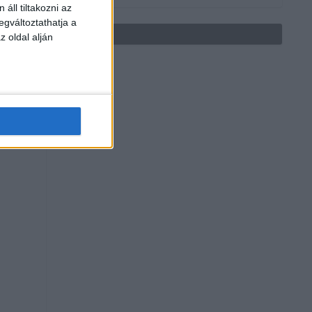
áll tiltakozni az
egváltoztathatja a
z oldal alján