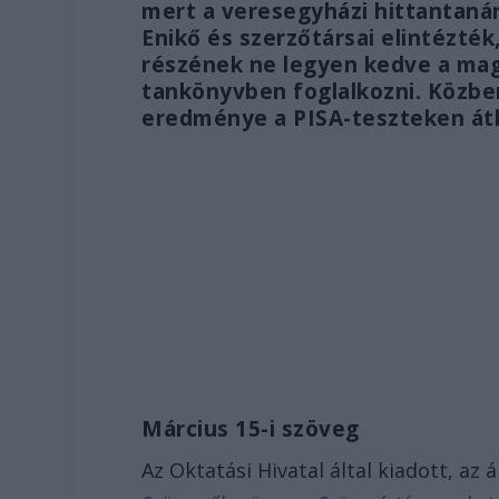
mert a veresegyházi hittantanár
Enikő és szerzőtársai elintézték
részének ne legyen kedve a magy
tankönyvben foglalkozni. Közbe
eredménye a PISA-teszteken átl
Március 15-i szöveg
Az Oktatási Hivatal által kiadott, az