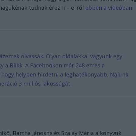
magukénak tudnak érezni – erről
ebben a videóban
ázezrek olvassák. Olyan oldalakkal vagyunk egy
agy a Blikk. A Facebookon már 248 ezres a
, hogy helyben hirdetni a leghatékonyabb. Nálunk
eráció 3 milliós lakosságát.
ikő, Bartha Jánosné és Szalay Mária a könyvük