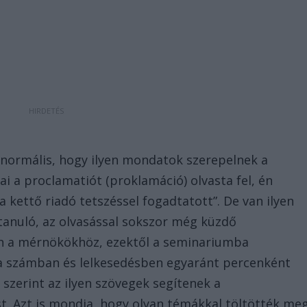
n normális, hogy ilyen mondatok szerepelnek a
ókai a proclamatiót (proklamáció) olvasta fel, én
 kettő riadó tetszéssel fogadtatott”. De van ilyen
 tanuló, az olvasással sokszor még küzdő
en a mérnökökhöz, ezektől a seminariumba
 a számban és lelkesedésben egyaránt percenként
szerint az ilyen szövegek segítenek a
t. Azt is mondja, hogy olyan témákkal töltötték me