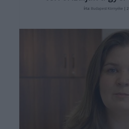
Írta:
Budapest Környéke
|
2