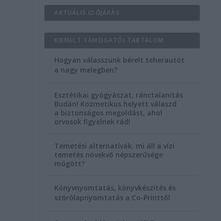
AKTUÁLIS IDŐJÁRÁS
KIEMELT TÁMOGATÓI TARTALOM
Hogyan válasszunk bérelt teherautót
a nagy melegben?
Esztétikai gyógyászat, ránctalanítás
Budán! Kozmetikus helyett válaszd
a biztonságos megoldást, ahol
orvosok figyelnek rád!
Temetési alternatívák: mi áll a vízi
temetés növekvő népszerűsége
mögött?
Könyvnyomtatás, könyvkészítés és
szórólapnyomtatás a Co-Printtől