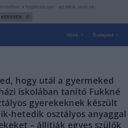
osziban, a Szigetcsúcson – azt kérik, senki ne ...
Hírek
Budapest
ted, hogy utál a gyermeked
házi iskolában tanító Fukkné
ztályos gyerekeknek készült
k-hetedik osztályos anyaggal
ekeket – állítják egyes szülők