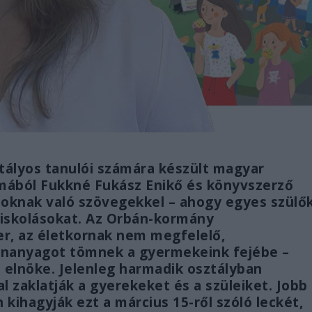
ztályos tanulói számára készült magyar
mából Fukkné Fukász Enikő és könyvszerző
soknak való szövegekkel – ahogy egyes szülő
isiskolásokat. Az Orbán-kormány
er, az életkornak nem megfelelő,
ananyagot tömnek a gyermekeink fejébe –
rt elnöke. Jelenleg harmadik osztályban
 zaklatják a gyerekeket és a szüleiket. Jobb
kihagyják ezt a március 15-ről szóló leckét,