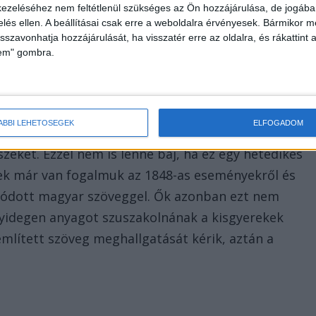
ezeléséhez nem feltétlenül szükséges az Ön hozzájárulása, de jogában 
zelés ellen. A beállításai csak erre a weboldalra érvényesek. Bármikor m
isszavonhatja hozzájárulását, ha visszatér erre az oldalra, és rákattint a
lem" gombra.
ÁBBI LEHETŐSÉGEK
ELFOGADOM
 és csapatának úgy sikerült feldolgoznia, hogy
szeket. Ezzel nem is lenne baj, ha ez egy hetedikes
ek már van fogalmuk az 1848-as eseményekről és
 íródott magyar szöveggel. Ők azonban ezt nem
ályidegen anyagot szuszakolnának a kisgyerekek
említett szöveg meghallgatását kérik, aztán a