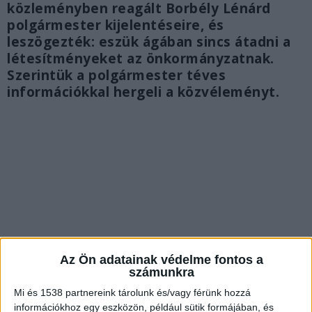
közleményben reagált Borbély Lénárd
polgármester kijelentéseire, és
leszögezték: eszük ágában sincs átadni a
létesítményeket az önkormányzatnak.
Szerintük a polgármester téves
információkkal hergeli a közvéleményt.
Az Ön adatainak védelme fontos a
számunkra
Mi és 1538 partnereink tárolunk és/vagy férünk hozzá
információkhoz egy eszközön, például sütik formájában, és