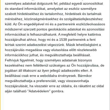
személyes adatokat dolgozunk fel, például egyedi azonosítókat
Mi robbantotta ki a legújabb vitát?
és standard információkat, amelyeket az eszköz személyre
szabott hirdetésekhez és tartalomhoz, hirdetések és tartalmak
A konfliktus legújabb fejezetét Borbély Lénárd
méréséhez, közönségmérésekhez és szolgáltatásfejlesztéshez
csepeli polgármester május 26-i közösségi
küld.
Az Ön engedélyével mi és a partnereink eszközleolvasásos
médiás posztja indította el, amelyet a Csepeli
módszerrel szerzett pontos geolokációs adatokat és azonosítási
információkat is felhasználhatunk. A megfelelő helyre kattintva
Hírmondó is idézett. A városvezető arra kérte
hozzájárulhat ahhoz, hogy mi és a 1538 partnereink a fent
Németh Szilárdot, hogy a Csepel SC-t – amely a
leírtak szerint adatkezelést végezzünk. Másik lehetőségként a
hozzájárulás megadása vagy elutasítása előtt részletesebb
polgármester megfogalmazása szerint jelenleg a
információkhoz juthat, és megváltoztathatja beállításait.
politikus „magánalapítványának a tulajdonában
Felhívjuk figyelmét, hogy személyes adatainak bizonyos
kezeléséhez nem feltétlenül szükséges az Ön hozzájárulása, de
van” – adja vissza a csepelieknek, azaz helyezze
jogában áll tiltakozni az ilyen jellegű adatkezelés ellen. A
önkormányzati közvagyonba.
A
beállításai csak erre a weboldalra érvényesek. Bármikor
BudapestKörnyéke.hu hírportál legfrissebb híreit
megváltoztathatja a preferenciáit, vagy visszavonhatja
hozzájárulását, ha visszatér erre az oldalra, és rákattint az oldal
ide kattintva éred el! A Facebookon már 700
alján található "Adatvédelem" gombra.
ezernél is többen követik a portáljainkat,
köszönjük, hogy most te is minket olvasol!