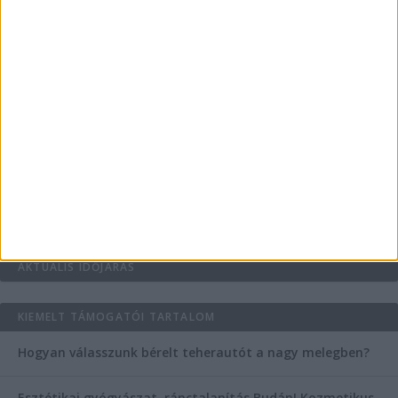
Teraszszezon az agglomerációban: így
védekezzünk a nyári kánikula ellen
Az árnyékliliom szerepe a kertek árnyékos
szegleteiben
Vászoncipők otthoni tisztítása – gyakorlati
tanácsok
AKTUÁLIS IDŐJÁRÁS
KIEMELT TÁMOGATÓI TARTALOM
Hogyan válasszunk bérelt teherautót a nagy melegben?
Esztétikai gyógyászat, ránctalanítás Budán! Kozmetikus