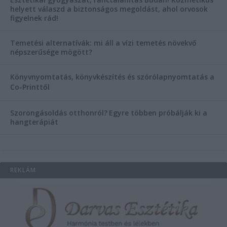
helyett válaszd a biztonságos megoldást, ahol orvosok
figyelnek rád!
Temetési alternatívák: mi áll a vízi temetés növekvő
népszerűsége mögött?
Könyvnyomtatás, könyvkészítés és szórólapnyomtatás a
Co-Printtől
Szorongásoldás otthonról?
Egyre többen próbálják ki a
hangterápiát
REKLÁM