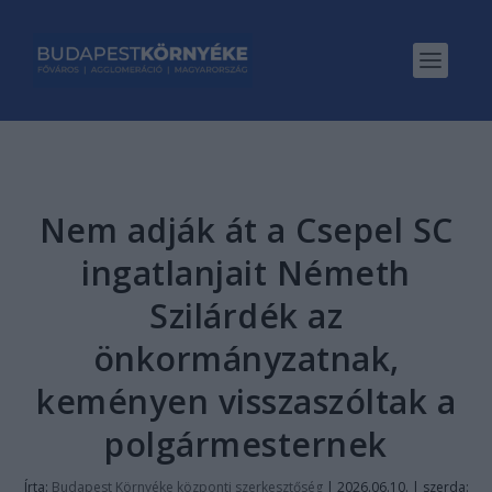
Nem adják át a Csepel SC
ingatlanjait Németh
Szilárdék az
önkormányzatnak,
keményen visszaszóltak a
polgármesternek
Írta:
Budapest Környéke központi szerkesztőség
|
2026.06.10. | szerda: