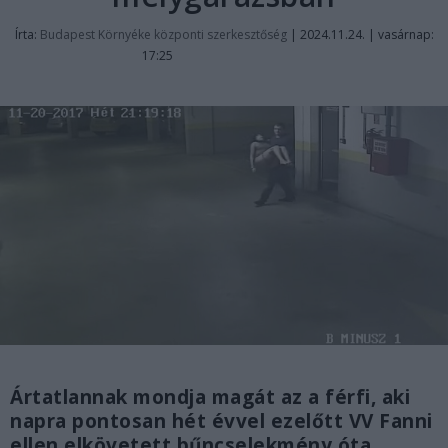
Írta:
Budapest Környéke központi szerkesztőség
|
2024.11.24. | vasárnap:
17:25
Ártatlannak mondja magát az a férfi, aki
napra pontosan hét évvel ezelőtt VV Fanni
ellen elkövetett bűncselekmény óta