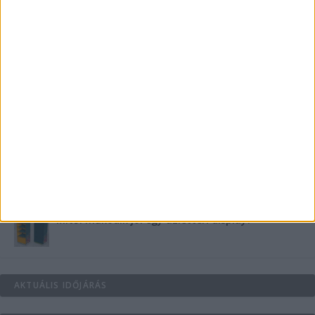
Teraszszezon az agglomerációban: így
védekezzünk a nyári kánikula ellen
Az árnyékliliom szerepe a kertek árnyékos
szegleteiben
Vászoncipők otthoni tisztítása – gyakorlati
tanácsok
Mitől működik jól egy üzlettéri display?
AKTUÁLIS IDŐJÁRÁS