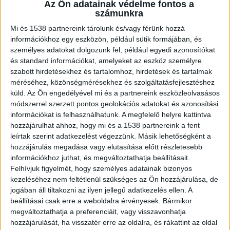
Az Ön adatainak védelme fontos a
számunkra
Mi és 1538 partnereink tárolunk és/vagy férünk hozzá
információkhoz egy eszközön, például sütik formájában, és
személyes adatokat dolgozunk fel, például egyedi azonosítókat
és standard információkat, amelyeket az eszköz személyre
szabott hirdetésekhez és tartalomhoz, hirdetések és tartalmak
20 évre ítélték
méréséhez, közönségmérésekhez és szolgáltatásfejlesztéshez
küld.
Az Ön engedélyével mi és a partnereink eszközleolvasásos
Brodmann Lászlót jogerősen húsz év
módszerrel szerzett pontos geolokációs adatokat és azonosítási
börtönbüntetésre ítélte a Fővárosi Ítélőtábla.
információkat is felhasználhatunk. A megfelelő helyre kattintva
hozzájárulhat ahhoz, hogy mi és a 1538 partnereink a fent
Jelenleg Budapesten, a Kozma utcai büntetés-
leírtak szerint adatkezelést végezzünk. Másik lehetőségként a
végrehajtási intézetben tölti az ítéletét. Egy
hozzájárulás megadása vagy elutasítása előtt részletesebb
kétszemélyes cellában tölti büntetését, meg van
információkhoz juthat, és megváltoztathatja beállításait.
Felhívjuk figyelmét, hogy személyes adatainak bizonyos
róla győződve, hogy nemsokára szabd
kezeléséhez nem feltétlenül szükséges az Ön hozzájárulása, de
emberként hagyhatja el a börtönt. Azt mondja,
jogában áll tiltakozni az ilyen jellegű adatkezelés ellen. A
beállításai csak erre a weboldalra érvényesek. Bármikor
szerinte nem jártak el megfelelő alapossággal a
megváltoztathatja a preferenciáit, vagy visszavonhatja
nyomozás során, és az ellene felsorakoztatott
hozzájárulását, ha visszatér erre az oldalra, és rákattint az oldal