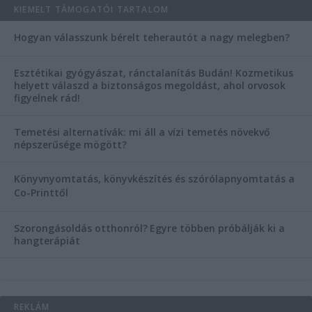
KIEMELT TÁMOGATÓI TARTALOM
Hogyan válasszunk bérelt teherautót a nagy melegben?
Esztétikai gyógyászat, ránctalanítás Budán! Kozmetikus
helyett válaszd a biztonságos megoldást, ahol orvosok
figyelnek rád!
Temetési alternatívák: mi áll a vízi temetés növekvő
népszerűsége mögött?
Könyvnyomtatás, könyvkészítés és szórólapnyomtatás a
Co-Printtől
Szorongásoldás otthonról?
Egyre többen próbálják ki a
hangterápiát
REKLÁM