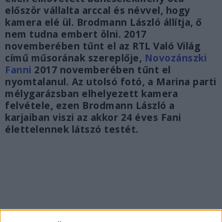
először vállalta arccal és névvel, hogy
kamera elé ül. Brodmann László állítja, ő
nem tudna embert ölni. 2017
novemberében tűnt el az RTL Való Világ
című műsorának szereplője,
Novozánszki
Fanni
2017 novemberében tűnt el
nyomtalanul. Az utolsó fotó, a Marina parti
mélygarázsban elhelyezett kamera
felvétele, ezen Brodmann László a
karjaiban viszi az akkor 24 éves Fani
élettelennek látszó testét.