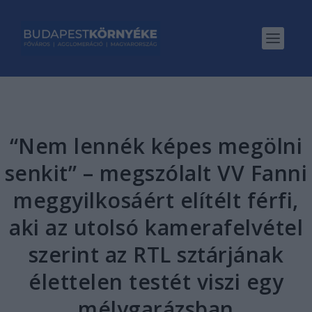
“Nem lennék képes megölni
senkit” – megszólalt VV Fanni
meggyilkosáért elítélt férfi,
aki az utolsó kamerafelvétel
szerint az RTL sztárjának
élettelen testét viszi egy
mélygarázsban