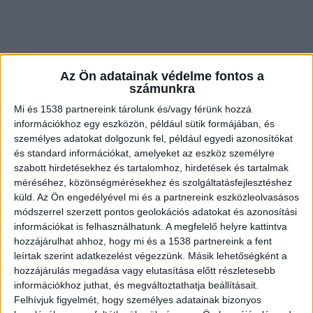
Az Ön adatainak védelme fontos a
számunkra
Mi és 1538 partnereink tárolunk és/vagy férünk hozzá
információkhoz egy eszközön, például sütik formájában, és
személyes adatokat dolgozunk fel, például egyedi azonosítókat
és standard információkat, amelyeket az eszköz személyre
Ahogy azt tegnap a
BudaPestkörnyéke.hu
szabott hirdetésekhez és tartalomhoz, hirdetések és tartalmak
méréséhez, közönségmérésekhez és szolgáltatásfejlesztéshez
agglomerációs hírmagazin is megírta: mérgezett
küld.
Az Ön engedélyével mi és a partnereink eszközleolvasásos
tejek kerülhettek az Auchan polcaira. A
Blikk
úgy
módszerrel szerzett pontos geolokációs adatokat és azonosítási
információkat is felhasználhatunk. A megfelelő helyre kattintva
értesült, hogy egy ismeretlen bűnöző levelet írt
hozzájárulhat ahhoz, hogy mi és a 1538 partnereink a fent
az Auchannak, hogy ha nem fizetnek neki,
leírtak szerint adatkezelést végezzünk. Másik lehetőségként a
megmérgezi az üzleteikben árult dobozos
hozzájárulás megadása vagy elutasítása előtt részletesebb
információkhoz juthat, és megváltoztathatja beállításait.
tejeket. Ezt alátámasztotta az ORFK
Felhívjuk figyelmét, hogy személyes adatainak bizonyos