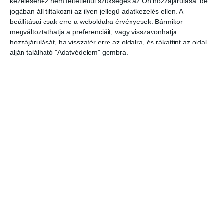
sajtóosztályának válasza is, amely szerint
kezeléséhez nem feltétlenül szükséges az Ön hozzájárulása, de
jogában áll tiltakozni az ilyen jellegű adatkezelés ellen. A
a Nemzeti Nyomozó Iroda külön
beállításai csak erre a weboldalra érvényesek. Bármikor
nyomozócsoportot hozott létre a zsarolás miatt.
megváltoztathatja a preferenciáit, vagy visszavonhatja
hozzájárulását, ha visszatér erre az oldalra, és rákattint az oldal
Később
kiderült
, a Spar is érintett az ügyben.
alján található "Adatvédelem" gombra.