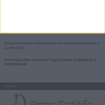
Esztétikai gyógyászat, ránctalanítás Budán! Kozmetikus
helyett válaszd a biztonságos megoldást, ahol orvosok
figyelnek rád!
Temetési alternatívák: mi áll a vízi temetés növekvő
népszerűsége mögött?
Könyvnyomtatás, könyvkészítés és szórólapnyomtatás a
Co-Printtől
Szorongásoldás otthonról?
Egyre többen próbálják ki a
hangterápiát
REKLÁM