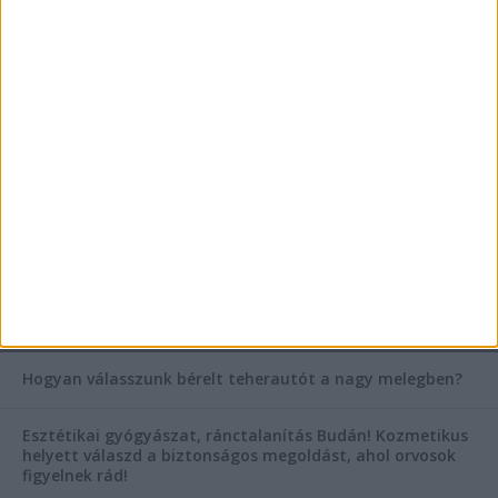
szegleteiben
Vászoncipők otthoni tisztítása – gyakorlati
tanácsok
Mitől működik jól egy üzlettéri display?
AKTUÁLIS IDŐJÁRÁS
KIEMELT TÁMOGATÓI TARTALOM
Hogyan válasszunk bérelt teherautót a nagy melegben?
Esztétikai gyógyászat, ránctalanítás Budán! Kozmetikus
helyett válaszd a biztonságos megoldást, ahol orvosok
figyelnek rád!