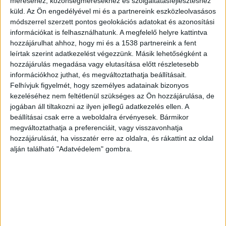
méréséhez, közönségmérésekhez és szolgáltatásfejlesztéshez
ruhák könnyebbek, a szabások szellősebbek, és
küld.
Az Ön engedélyével mi és a partnereink eszközleolvasásos
több bőrfelület marad látható. Emiatt még egy
módszerrel szerzett pontos geolokációs adatokat és azonosítási
információkat is felhasználhatunk. A megfelelő helyre kattintva
kisebb darab is sokkal erősebben tud hatni, mint
hozzájárulhat ahhoz, hogy mi és a 1538 partnereink a fent
az év más időszakaiban. Egy apró charm például
leírtak szerint adatkezelést végezzünk. Másik lehetőségként a
hozzájárulás megadása vagy elutasítása előtt részletesebb
egészen más összhatást kelt egy ujjatlan nyári
információkhoz juthat, és megváltoztathatja beállításait.
felsővel vagy egy könnyű strandruhával, mint
Felhívjuk figyelmét, hogy személyes adatainak bizonyos
kezeléséhez nem feltétlenül szükséges az Ön hozzájárulása, de
amikor vastag anyagok rejtik el.
jogában áll tiltakozni az ilyen jellegű adatkezelés ellen. A
beállításai csak erre a weboldalra érvényesek. Bármikor
A rétegezés szintén népszerű nyáron, de itt is
megváltoztathatja a preferenciáit, vagy visszavonhatja
hozzájárulását, ha visszatér erre az oldalra, és rákattint az oldal
fontos a mérték. Egy vékony lánc, egy diszkrét
alján található "Adatvédelem" gombra.
karkötő vagy egy visszafogott charm akkor
működik igazán jól, ha nem túlzsúfolt az
összhatás. A nyári öltözködésben a letisztultság
és a könnyedség sokszor fontosabb, mint a túl
sok feltűnő részlet.