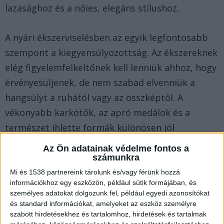
lazasághoz és a nőies, elegáns stílushoz.
A nyári ékszerviselésben az egyik legfontosabb
szempont a kiegyensúlyozottság. Az ékszereknek
elég figyelemfelkeltőnek kell lenniük ahhoz, hogy
érvényesüljenek, de nem szabad elvenniük a
hangsúlyt a ruhától vagy az összképtől. A
vékonyabb karkötők, az apró medálok és a
természet ihlette formák különösen jól
működnek a strandos, világos és légies
Az Ön adatainak védelme fontos a
összeállítások mellett.
számunkra
Mi és 1538 partnereink tárolunk és/vagy férünk hozzá
információkhoz egy eszközön, például sütik formájában, és
Miért más a nyári kiegészítő viselés?
személyes adatokat dolgozunk fel, például egyedi azonosítókat
és standard információkat, amelyeket az eszköz személyre
szabott hirdetésekhez és tartalomhoz, hirdetések és tartalmak
A nyár azért is kedvez az ékszereknek, mert a