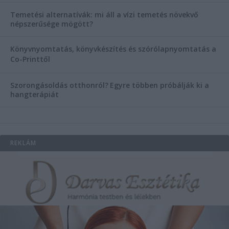
Temetési alternatívák: mi áll a vízi temetés növekvő
népszerűsége mögött?
Könyvnyomtatás, könyvkészítés és szórólapnyomtatás a
Co-Printtől
Szorongásoldás otthonról?
Egyre többen próbálják ki a
hangterápiát
REKLÁM