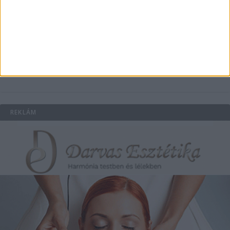
Könyvnyomtatás, könyvkészítés és szórólapnyomtatás a
Co-Printtől
Szorongásoldás otthonról?
Egyre többen próbálják ki a
hangterápiát
REKLÁM