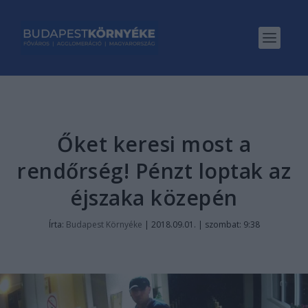
Őket keresi most a
rendőrség! Pénzt loptak az
éjszaka közepén
Írta:
Budapest Környéke
|
2018.09.01. | szombat: 9:38