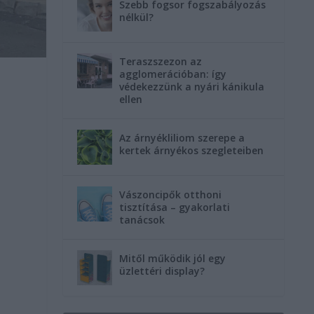
Szebb fogsor fogszabályozás
nélkül?
Teraszszezon az
agglomerációban: így
védekezzünk a nyári kánikula
ellen
Az árnyékliliom szerepe a
kertek árnyékos szegleteiben
Vászoncipők otthoni
tisztítása – gyakorlati
tanácsok
Mitől működik jól egy
üzlettéri display?