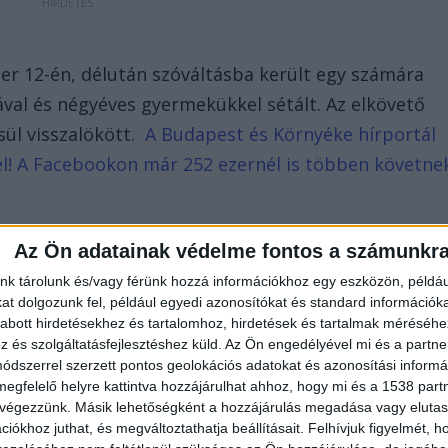
ber 12-én, délután szóváltásba került egy számára
jával és négyéves gyermekükkel sétált. Az elkövető
sül visszalökött.
A Budapest és Környéke hírportál
d el! A Facebookon már 252 ezernél is többen követne
Az Ön adatainak védelme fontos a számunkr
nk tárolunk és/vagy férünk hozzá információkhoz egy eszközön, példáu
t dolgozunk fel, például egyedi azonosítókat és standard információk
abott hirdetésekhez és tartalomhoz, hirdetések és tartalmak méréséhe
és szolgáltatásfejlesztéshez küld.
Az Ön engedélyével mi és a partne
dszerrel szerzett pontos geolokációs adatokat és azonosítási informác
megfelelő helyre kattintva hozzájárulhat ahhoz, hogy mi és a 1538 partne
 végezzünk. Másik lehetőségként a hozzájárulás megadása vagy elutasí
iókhoz juthat, és megváltoztathatja beállításait.
Felhívjuk figyelmét, 