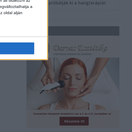
áll tiltakozni az
többen próbálják ki a hangterápiát
egváltoztathatja a
z oldal alján
REKLÁM