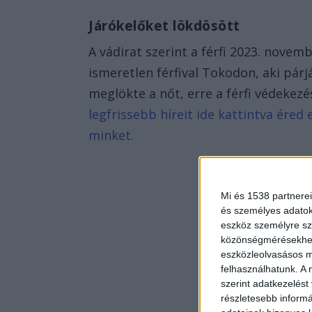
Járókelőket lökdösött
A vádirat szerint a férfi 2023. novem
ismeretlen férfival Tokodon, aki pár
meglökte a nőt, erre a férfi védekezé
legfrissebb híreit ide kattintva ére
minket.
Mi és 1538 partnerei
és személyes adatoka
eszköz személyre sz
közönségmérésekhez 
eszközleolvasásos mó
felhasználhatunk. A 
szerint adatkezelést
részletesebb informác