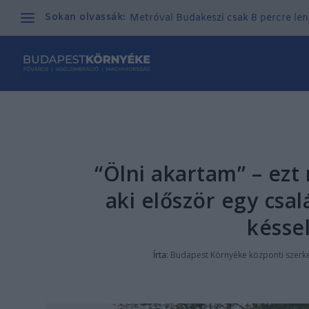
Sokan olvassák:
Metróval Budakeszi csak 8 percre len
“Ölni akartam” – ezt
aki először egy csa
késse
Írta:
Budapest Környéke központi szerk