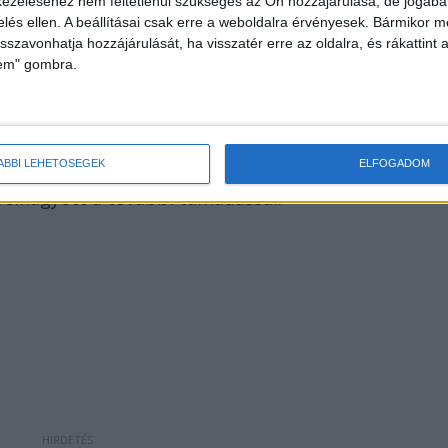
ezeléséhez nem feltétlenül szükséges az Ön hozzájárulása, de jogában 
zelés ellen. A beállításai csak erre a weboldalra érvényesek. Bármikor m
isszavonhatja hozzájárulását, ha visszatér erre az oldalra, és rákattint a
lem" gombra.
 apának, és a ruháját rángatta. A megtámadott férfi
ÁBBI LEHETŐSÉGEK
ELFOGADOM
felhagyott a további támadással.