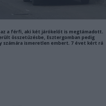
az a férfi, aki két járókelőt is megtámadott.
került összetűzésbe, Esztergomban pedig
gy számára ismeretlen embert. 7 évet kért rá