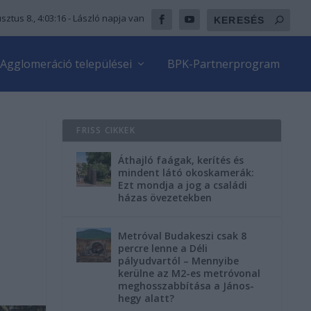
sztus 8., 4:03:17
- László napja van
Agglomeráció települései
BPK-Partnerprogram
FRISS CIKKEK
Áthajló faágak, kerítés és
mindent látó okoskamerák:
Ezt mondja a jog a családi
házas övezetekben
Metróval Budakeszi csak 8
percre lenne a Déli
pályudvartól – Mennyibe
kerülne az M2-es metróvonal
meghosszabbítása a János-
hegy alatt?