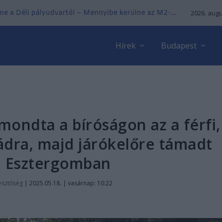
ne a Déli pályudvartól – Mennyibe kerülne az M2-...
2026. augu
Hírek
Budapest
 mondta a bíróságon az a férfi,
ládra, majd járókelőre támadt
l Esztergomban
esztőség
|
2025.05.18. | vasárnap: 10:22