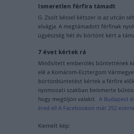
Ismeretlen férfira támadt
G. Zsolt késsel kétszer is az utcán sé
elvágja. A megtámadott férfinak nyol
ügyészség hét év börtönt kért a tám
7 évet kértek rá
Minősített emberölés bűntettének kí
elé a Komárom-Esztergom Vármegyei 
börtönbüntetést kértek a férfire elők
nyomozati szakban beismerte bűnössé
hogy megöljön valakit.
A Budapest és
éred el! A Facebookon már 252 ezern
Kiemelt kép: