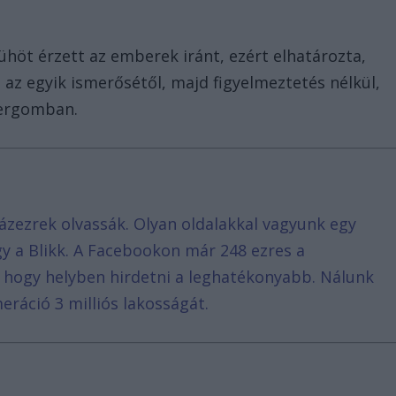
 dühöt érzett az emberek iránt, ezért elhatározta,
 az egyik ismerősétől, majd figyelmeztetés nélkül,
ztergomban.
ázezrek olvassák. Olyan oldalakkal vagyunk egy
agy a Blikk. A Facebookon már 248 ezres a
, hogy helyben hirdetni a leghatékonyabb. Nálunk
eráció 3 milliós lakosságát.