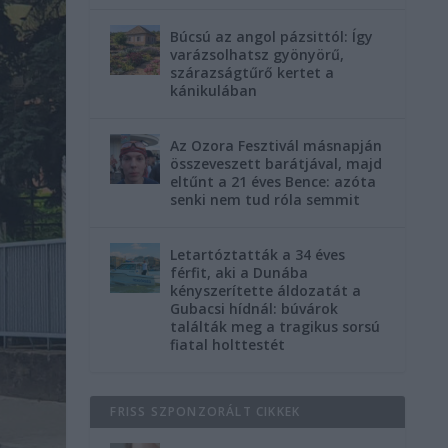
Búcsú az angol pázsittól: Így
varázsolhatsz gyönyörű,
szárazságtűrő kertet a
kánikulában
Az Ozora Fesztivál másnapján
összeveszett barátjával, majd
eltűnt a 21 éves Bence: azóta
senki nem tud róla semmit
Letartóztatták a 34 éves
férfit, aki a Dunába
kényszerítette áldozatát a
Gubacsi hídnál: búvárok
találták meg a tragikus sorsú
fiatal holttestét
FRISS SZPONZORÁLT CIKKEK