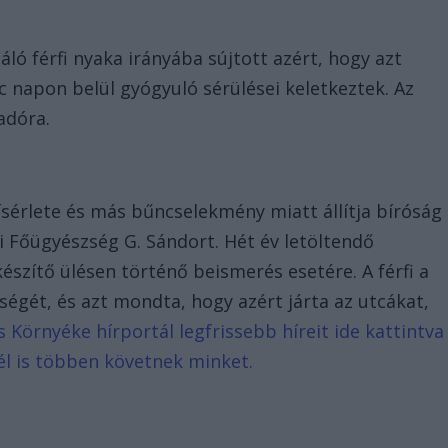
táló férfi nyaka irányába sújtott azért, hogy azt
c napon belül gyógyuló sérülései keletkeztek. Az
adóra.
sérlete és más bűncselekmény miatt állítja bíróság
Főügyészség G. Sándort. Hét év letöltendő
észítő ülésen történő beismerés esetére. A férfi a
gét, és azt mondta, hogy azért járta az utcákat,
 Környéke hírportál legfrissebb híreit ide kattintva
él is többen követnek minket.