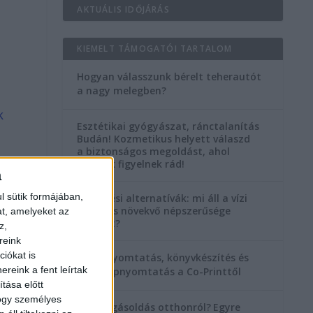
AKTUÁLIS IDŐJÁRÁS
KIEMELT TÁMOGATÓI TARTALOM
Hogyan válasszunk bérelt teherautót
a nagy melegben?
k
Esztétikai gyógyászat, ránctalanítás
Budán! Kozmetikus helyett válaszd
a biztonságos megoldást, ahol
orvosok figyelnek rád!
a
l sütik formájában,
Temetési alternatívák: mi áll a vízi
temetés növekvő népszerűsége
at, amelyeket az
mögött?
z,
reink
iókat is
Könyvnyomtatás, könyvkészítés és
reink a fent leírtak
szórólapnyomtatás a Co-Printtől
tása előtt
hogy személyes
Szorongásoldás otthonról?
Egyre