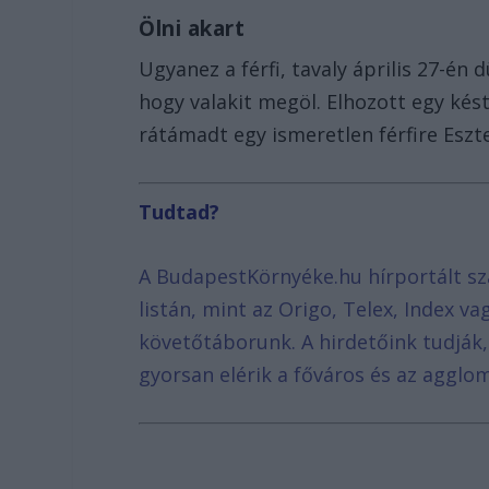
Ölni akart
Ugyanez a férfi, tavaly április 27-én
hogy valakit megöl. Elhozott egy kést
rátámadt egy ismeretlen férfire Es
Tudtad?
A BudapestKörnyéke.hu hírportált sz
listán, mint az Origo, Telex, Index v
követőtáborunk. A hirdetőink tudják
gyorsan elérik a főváros és az agglom