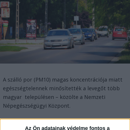
A szálló por (PM10) magas koncentrációja miatt
egészségtelennek minősítették a levegőt több
magyar településen – közölte a Nemzeti
Népegészségügyi Központ.
Az Ön adatainak védelme fontos a