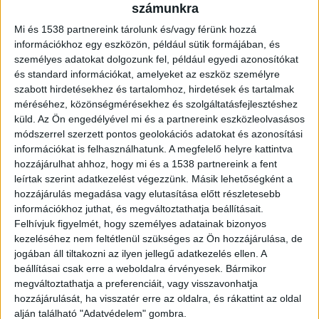
számunkra
Mi és 1538 partnereink tárolunk és/vagy férünk hozzá
információkhoz egy eszközön, például sütik formájában, és
személyes adatokat dolgozunk fel, például egyedi azonosítókat
és standard információkat, amelyeket az eszköz személyre
szabott hirdetésekhez és tartalomhoz, hirdetések és tartalmak
méréséhez, közönségmérésekhez és szolgáltatásfejlesztéshez
küld.
Az Ön engedélyével mi és a partnereink eszközleolvasásos
módszerrel szerzett pontos geolokációs adatokat és azonosítási
információkat is felhasználhatunk. A megfelelő helyre kattintva
hozzájárulhat ahhoz, hogy mi és a 1538 partnereink a fent
leírtak szerint adatkezelést végezzünk. Másik lehetőségként a
hozzájárulás megadása vagy elutasítása előtt részletesebb
információkhoz juthat, és megváltoztathatja beállításait.
Az agglomerációban a Csepel-szigeten Tökölt
Felhívjuk figyelmét, hogy személyes adatainak bizonyos
érinti a felhívás, ott levegőminősége kifogásolt
kezeléséhez nem feltétlenül szükséges az Ön hozzájárulása, de
jogában áll tiltakozni az ilyen jellegű adatkezelés ellen. A
a levegőhigiénés index alapján. Kiemelték, hogy
beállításai csak erre a weboldalra érvényesek. Bármikor
egyes településeken (Debrecen, Nyíregyháza) a
megváltoztathatja a preferenciáit, vagy visszavonhatja
hozzájárulását, ha visszatér erre az oldalra, és rákattint az oldal
nitrogén-dioxid koncentrációja is magas volt.
alján található "Adatvédelem" gombra.