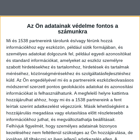
Az Ön adatainak védelme fontos a
számunkra
Mi és 1538 partnereink tárolunk és/vagy férünk hozzá
információkhoz egy eszközön, például sütik formájában, és
személyes adatokat dolgozunk fel, például egyedi azonosítókat
és standard információkat, amelyeket az eszköz személyre
szabott hirdetésekhez és tartalomhoz, hirdetések és tartalmak
méréséhez, közönségmérésekhez és szolgáltatásfejlesztéshez
küld.
Az Ön engedélyével mi és a partnereink eszközleolvasásos
Razziát tartottak
módszerrel szerzett pontos geolokációs adatokat és azonosítási
információkat is felhasználhatunk. A megfelelő helyre kattintva
Szeptember 20-án 24 órás ellenőrzést tartott a
hozzájárulhat ahhoz, hogy mi és a 1538 partnereink a fent
leírtak szerint adatkezelést végezzünk. Másik lehetőségként a
Budapesti Rendőr-főkapitányság 4. és a 13.
hozzájárulás megadása vagy elutasítása előtt részletesebb
kerületi munkatársai a Polgárőr Egyesület és a
információkhoz juthat, és megváltoztathatja beállításait.
Felhívjuk figyelmét, hogy személyes adatainak bizonyos
közterület-felügyelet közreműködésével a Váci
kezeléséhez nem feltétlenül szükséges az Ön hozzájárulása, de
úton. Az egynapos akció során hat sofőrt kaptak
jogában áll tiltakozni az ilyen jellegű adatkezelés ellen. A