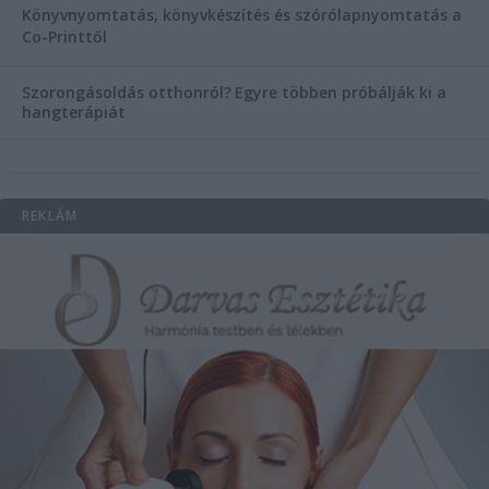
Könyvnyomtatás, könyvkészítés és szórólapnyomtatás a
Co-Printtől
Szorongásoldás otthonról?
Egyre többen próbálják ki a
hangterápiát
REKLÁM