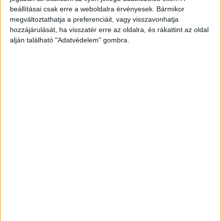
rajta ittas vezetésen, közülük négy esetében
beállításai csak erre a weboldalra érvényesek. Bármikor
megváltoztathatja a preferenciáit, vagy visszavonhatja
olyan magas volt az alkoholszint, hogy a
hozzájárulását, ha visszatér erre az oldalra, és rákattint az oldal
bűncselekmény határát is meghaladta, őket
alján található "Adatvédelem" gombra.
elfogták.
A Budapest és Környéke hírportál
legfrissebb híreit ide kattintva éred el! A
Facebookon már 254 ezernél is többen követnek
minket.