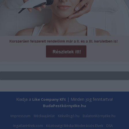
Kiadja a
| Minden jog fenntartva!
Like Company Kft
BudaPestkörnyéke.hu
Impresszum
Médiaajánlat
Kékvillogó.hu
BalatonKörnyéke.hu
IngatlanHírek.com
Közösségi Média Moderációs Elvek
DSA