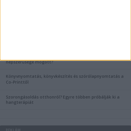
KIEMELT TÁMOGATÓI TARTALOM
Hogyan válasszunk bérelt teherautót a nagy melegben?
Esztétikai gyógyászat, ránctalanítás Budán! Kozmetikus
helyett válaszd a biztonságos megoldást, ahol orvosok
figyelnek rád!
Temetési alternatívák: mi áll a vízi temetés növekvő
népszerűsége mögött?
Könyvnyomtatás, könyvkészítés és szórólapnyomtatás a
Co-Printtől
Szorongásoldás otthonról?
Egyre többen próbálják ki a
hangterápiát
REKLÁM