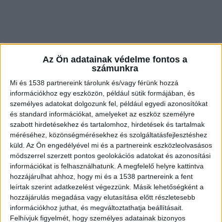
Az Ön adatainak védelme fontos a
számunkra
Mi és 1538 partnereink tárolunk és/vagy férünk hozzá
információkhoz egy eszközön, például sütik formájában, és
személyes adatokat dolgozunk fel, például egyedi azonosítókat
és standard információkat, amelyeket az eszköz személyre
szabott hirdetésekhez és tartalomhoz, hirdetések és tartalmak
méréséhez, közönségmérésekhez és szolgáltatásfejlesztéshez
Razziát tartottak
küld.
Az Ön engedélyével mi és a partnereink eszközleolvasásos
módszerrel szerzett pontos geolokációs adatokat és azonosítási
A Budapesti Rendőr-főkapitányság 2024.
információkat is felhasználhatunk. A megfelelő helyre kattintva
szeptember 27-én estétől másnap hajnalig közel
hozzájárulhat ahhoz, hogy mi és a 1538 partnereink a fent
leírtak szerint adatkezelést végezzünk. Másik lehetőségként a
száz rendőr részvételével tartott komplex
hozzájárulás megadása vagy elutasítása előtt részletesebb
bűnügyi-rendészeti akciót a főváros 5., 6. és 7.
információkhoz juthat, és megváltoztathatja beállításait.
kerületében. A razzián részt vettek a BRFK
Felhívjuk figyelmét, hogy személyes adatainak bizonyos