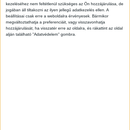
kezeléséhez nem feltétlenül szükséges az Ön hozzájárulása, de
Közrendvédelmi Főosztály, a kerületi
jogában áll tiltakozni az ilyen jellegű adatkezelés ellen. A
kapitányságok, a Bűnügyi Bevetési Osztály, a
beállításai csak erre a weboldalra érvényesek. Bármikor
megváltoztathatja a preferenciáit, vagy visszavonhatja
BRFK Közlekedésrendészeti Főosztály, a
hozzájárulását, ha visszatér erre az oldalra, és rákattint az oldal
Készenléti Rendőrség, Budapesti Polgárőr
alján található "Adatvédelem" gombra.
Szövetség, a Katasztrófavédelmi és Polgárőr
Egyesület, valamint a Budapesti Közlekedési
Központ munkatársai.