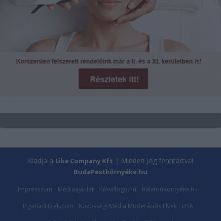
Kiadja a
| Minden jog fenntartva!
Like Company Kft
BudaPestkörnyéke.hu
Impresszum
Médiaajánlat
Kékvillogó.hu
BalatonKörnyéke.hu
IngatlanHírek.com
Közösségi Média Moderációs Elvek
DSA