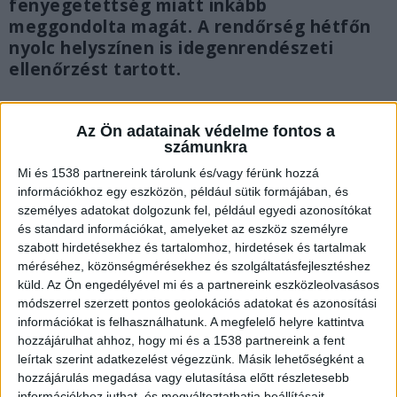
fenyegetettség miatt inkább
meggondolta magát. A rendőrség hétfőn
nyolc helyszínen is idegenrendészeti
ellenőrzést tartott.
Az Ön adatainak védelme fontos a
számunkra
Mi és 1538 partnereink tárolunk és/vagy férünk hozzá
információkhoz egy eszközön, például sütik formájában, és
személyes adatokat dolgozunk fel, például egyedi azonosítókat
és standard információkat, amelyeket az eszköz személyre
szabott hirdetésekhez és tartalomhoz, hirdetések és tartalmak
méréséhez, közönségmérésekhez és szolgáltatásfejlesztéshez
küld.
Az Ön engedélyével mi és a partnereink eszközleolvasásos
módszerrel szerzett pontos geolokációs adatokat és azonosítási
információkat is felhasználhatunk. A megfelelő helyre kattintva
hozzájárulhat ahhoz, hogy mi és a 1538 partnereink a fent
leírtak szerint adatkezelést végezzünk. Másik lehetőségként a
Eltűnt férfi
hozzájárulás megadása vagy elutasítása előtt részletesebb
információkhoz juthat, és megváltoztathatja beállításait.