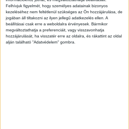
Megtalálták annak a pilisi férfinek a
Felhívjuk figyelmét, hogy személyes adatainak bizonyos
maradványait, aki még 2022-ben tűnt el. „A
kezeléséhez nem feltétlenül szükséges az Ön hozzájárulása, de
jogában áll tiltakozni az ilyen jellegű adatkezelés ellen. A
helyiek sok mindent beszélnek az eltűnéssel
beállításai csak erre a weboldalra érvényesek. Bármikor
kapcsolatban, de a lényeg, hogy a közelmúltban
megváltoztathatja a preferenciáit, vagy visszavonhatja
csontokat találtak egy Törtelhez közeli erdőben
hozzájárulását, ha visszatér erre az oldalra, és rákattint az oldal
alján található "Adatvédelem" gombra.
és már sikerült is beazonosítani azokat. A 60 év
körüli férfi tehát előkerült, de holtan” – mondta
Pilis polgármestere.
A Budapest és Környéke
hírportál legfrissebb híreit ide kattintva éred el!
A Facebookon már 252 ezernél is többen
követnek minket.