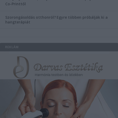
Co-Printtől
Szorongásoldás otthonról?
Egyre többen próbálják ki a
hangterápiát
REKLÁM