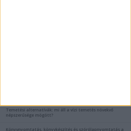
Mitől működik jól egy üzlettéri display?
AKTUÁLIS IDŐJÁRÁS
KIEMELT TÁMOGATÓI TARTALOM
Hogyan válasszunk bérelt teherautót a nagy melegben?
Esztétikai gyógyászat, ránctalanítás Budán! Kozmetikus
helyett válaszd a biztonságos megoldást, ahol orvosok
figyelnek rád!
Temetési alternatívák: mi áll a vízi temetés növekvő
népszerűsége mögött?
Könyvnyomtatás, könyvkészítés és szórólapnyomtatás a