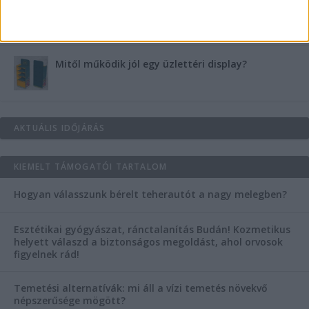
Vászoncipők otthoni tisztítása – gyakorlati
tanácsok
Mitől működik jól egy üzlettéri display?
AKTUÁLIS IDŐJÁRÁS
KIEMELT TÁMOGATÓI TARTALOM
Hogyan válasszunk bérelt teherautót a nagy melegben?
Esztétikai gyógyászat, ránctalanítás Budán! Kozmetikus
helyett válaszd a biztonságos megoldást, ahol orvosok
figyelnek rád!
Temetési alternatívák: mi áll a vízi temetés növekvő
népszerűsége mögött?