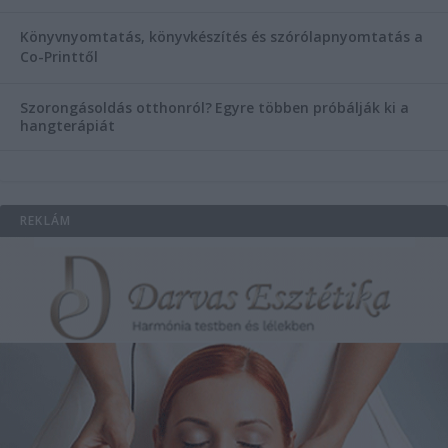
Könyvnyomtatás, könyvkészítés és szórólapnyomtatás a
Co-Printtől
Szorongásoldás otthonról?
Egyre többen próbálják ki a
hangterápiát
REKLÁM