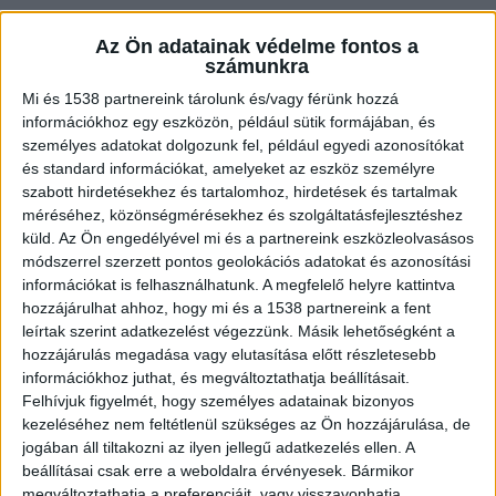
Az Ön adatainak védelme fontos a
számunkra
Gyerekek vették észre a kamerát
Mi és 1538 partnereink tárolunk és/vagy férünk hozzá
információkhoz egy eszközön, például sütik formájában, és
Amint arról korábban
beszámoltunk itt a
személyes adatokat dolgozunk fel, például egyedi azonosítókat
Budapest és Környéke hírportálon
, Vácon a
és standard információkat, amelyeket az eszköz személyre
szabott hirdetésekhez és tartalomhoz, hirdetések és tartalmak
városi uszoda férfi öltözőjében egy faliórába
méréséhez, közönségmérésekhez és szolgáltatásfejlesztéshez
rejtett kamerát találtak. “Vendégek,
küld.
Az Ön engedélyével mi és a partnereink eszközleolvasásos
módszerrel szerzett pontos geolokációs adatokat és azonosítási
pontosabban sportoló gyerekek vettek észre egy
információkat is felhasználhatunk. A megfelelő helyre kattintva
kamerát öltözőjükben a váci uszodában. A
hozzájárulhat ahhoz, hogy mi és a 1538 partnereink a fent
kukkoló minieszközt a férfi öltözőben, egy fali
leírtak szerint adatkezelést végezzünk. Másik lehetőségként a
hozzájárulás megadása vagy elutasítása előtt részletesebb
órába rejtve találták meg” – írta közösségi
információkhoz juthat, és megváltoztathatja beállításait.
oldalán Makrai Zsolt, váci önkormányzati
Felhívjuk figyelmét, hogy személyes adatainak bizonyos
kezeléséhez nem feltétlenül szükséges az Ön hozzájárulása, de
képviselő.
A Budapest és Környéke hírportál
jogában áll tiltakozni az ilyen jellegű adatkezelés ellen. A
legfrissebb híreit ide kattintva éred el! A
beállításai csak erre a weboldalra érvényesek. Bármikor
megváltoztathatja a preferenciáit, vagy visszavonhatja