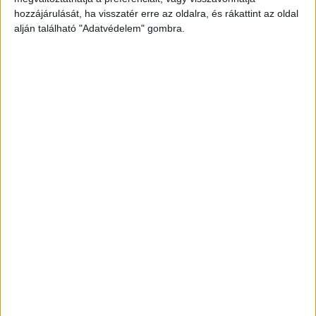
Facebookon már 252 ezernél is többen követnek
hozzájárulását, ha visszatér erre az oldalra, és rákattint az oldal
minket.
alján található "Adatvédelem" gombra.
Teljes vizsgálatot kértek