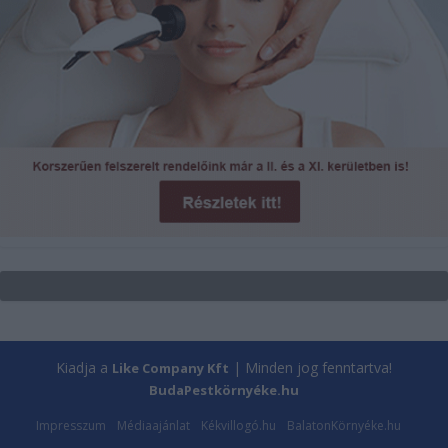
Kiadja a
| Minden jog fenntartva!
Like Company Kft
BudaPestkörnyéke.hu
Impresszum
Médiaajánlat
Kékvillogó.hu
BalatonKörnyéke.hu