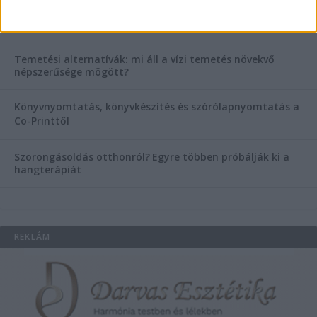
helyett válaszd a biztonságos megoldást, ahol orvosok
figyelnek rád!
Temetési alternatívák: mi áll a vízi temetés növekvő
népszerűsége mögött?
Könyvnyomtatás, könyvkészítés és szórólapnyomtatás a
Co-Printtől
Szorongásoldás otthonról?
Egyre többen próbálják ki a
hangterápiát
REKLÁM