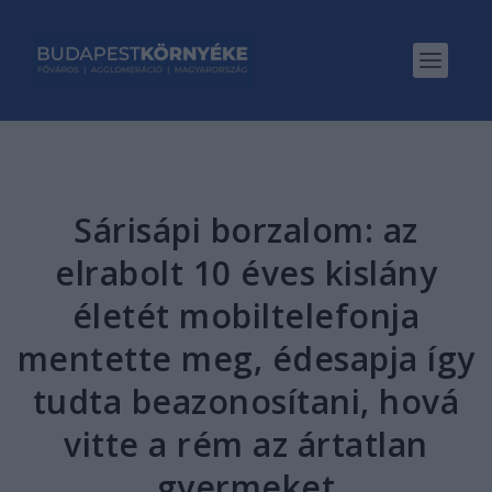
Sárisápi borzalom: az
elrabolt 10 éves kislány
életét mobiltelefonja
mentette meg, édesapja így
tudta beazonosítani, hová
vitte a rém az ártatlan
gyermeket