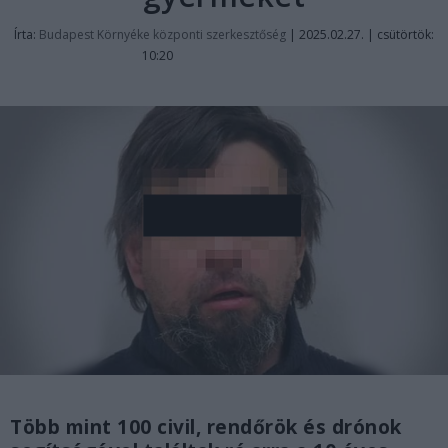
Írta:
Budapest Környéke központi szerkesztőség
|
2025.02.27. | csütörtök:
10:20
Több mint 100 civil, rendőrök és drónok