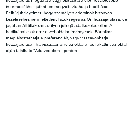
hozzájárulás megadása vagy elutasítása előtt részletesebb
információkhoz juthat, és megváltoztathatja beállításait.
Felhívjuk figyelmét, hogy személyes adatainak bizonyos
kezeléséhez nem feltétlenül szükséges az Ön hozzájárulása, de
jogában áll tiltakozni az ilyen jellegű adatkezelés ellen. A
beállításai csak erre a weboldalra érvényesek. Bármikor
megváltoztathatja a preferenciáit, vagy visszavonhatja
Elrabolta a kislányt
hozzájárulását, ha visszatér erre az oldalra, és rákattint az oldal
Amint arról beszámoltunk, borzalmas
alján található "Adatvédelem" gombra.
bűncselekmény történt Sárisápon. Egy férfi
elrabolt egy iskolába sétáló 10 év körüli kislányt,
Majd egy fához kötözte, bántotta és közösült
vele. Az ártatlan gyereket meg is fenyegette, ha
el meri mondani, hogy mi történt vele, akkor
megöli. A helyiek szerint börtönből szabadult, de
azt egyelőre nem lehet tudni, hogy korábban
miért is ítélték el.
A Budapest és Környéke
hírportál legfrissebb híreit ide kattintva éred el!