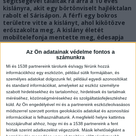
segítségével találtak rá arra a 10 éves
kislányra, akit egy börtönviselt hajléktalan
rabolt el Sárisápon. A férfi egy bokros
területre vitte a kislányt, ahol kikötözve
erőszakolta meg. A kislány életét
mobiltelefonja mentette meg, édesapja
ugyanis a GPS koordináták segítségével
tudta beazonosítani, hogy merre lehet a
Az Ön adatainak védelme fontos a
számunkra
lánya. A kislány nem érkezett meg az
iskolába, emiatt kezdték el azonnal
Mi és 1538 partnereink tárolunk és/vagy férünk hozzá
keresni.
információkhoz egy eszközön, például sütik formájában, és
személyes adatokat dolgozunk fel, például egyedi azonosítókat
és standard információkat, amelyeket az eszköz személyre
szabott hirdetésekhez és tartalomhoz, hirdetések és tartalmak
méréséhez, közönségmérésekhez és szolgáltatásfejlesztéshez
küld.
Az Ön engedélyével mi és a partnereink eszközleolvasásos
módszerrel szerzett pontos geolokációs adatokat és azonosítási
információkat is felhasználhatunk. A megfelelő helyre kattintva
hozzájárulhat ahhoz, hogy mi és a 1538 partnereink a fent
leírtak szerint adatkezelést végezzünk. Másik lehetőségként a