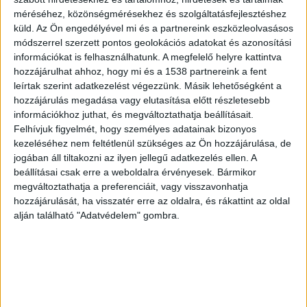
méréséhez, közönségmérésekhez és szolgáltatásfejlesztéshez
küld.
Az Ön engedélyével mi és a partnereink eszközleolvasásos
módszerrel szerzett pontos geolokációs adatokat és azonosítási
információkat is felhasználhatunk. A megfelelő helyre kattintva
Százmilliókat keresett
hozzájárulhat ahhoz, hogy mi és a 1538 partnereink a fent
leírtak szerint adatkezelést végezzünk. Másik lehetőségként a
Immár több pénzt keresett felfüggesztett
hozzájárulás megadása vagy elutasítása előtt részletesebb
végrehajtóként a korrupcióval vádolt Schadl
információkhoz juthat, és megváltoztathatja beállításait.
Felhívjuk figyelmét, hogy személyes adatainak bizonyos
György, mint amennyit elítélése esetén
kezeléséhez nem feltétlenül szükséges az Ön hozzájárulása, de
büntetésként fizetnie kellene az ügyészség
jogában áll tiltakozni az ilyen jellegű adatkezelés ellen. A
indítványa alapján. A végrehajtói kar volt elnöke
beállításai csak erre a weboldalra érvényesek. Bármikor
megváltoztathatja a preferenciáit, vagy visszavonhatja
az elmúlt három évben összesen 249 millió
hozzájárulását, ha visszatér erre az oldalra, és rákattint az oldal
forintot kasszírozott olyan közfeladat után, amit
alján található "Adatvédelem" gombra.
felfüggesztése miatt nem ő lát el – írja a
24.hu.