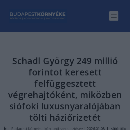
Schadl György 249 millió
forintot keresett
felfüggesztett
végrehajtóként, miközben
siófoki luxusnyaralójában
tölti háziőrizetét
Írta:
Budapest Környéke központi szerkesztőség
|
2026.01.08. | csütörtök: