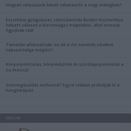
Hogyan válasszunk bérelt teherautót a nagy melegben?
Esztétikai gyógyászat, ránctalanítás Budán! Kozmetikus
helyett válaszd a biztonságos megoldást, ahol orvosok
figyelnek rád!
Temetési alternatívák: mi áll a vízi temetés növekvő
népszerűsége mögött?
Könyvnyomtatás, könyvkészítés és szórólapnyomtatás a
Co-Printtől
Szorongásoldás otthonról?
Egyre többen próbálják ki a
hangterápiát
REKLÁM