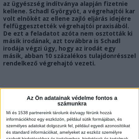
az ügyészség indítványa alapján fizetnie
kellene. Schadl Györgyöt, a végrehajtói kar
volt elnökét az ellene zajló eljárás idejére
felfüggesztették végrehajtói praxisából.
De ezt a feladatot azóta nem osztották ki
másik irodának, azt továbbra is Schadl
irodája végzi úgy, hogy az irodát egy
másik, abban 10 százalékos tulajdonrésszel
rendelkező végrehajtó vezeti.
Az Ön adatainak védelme fontos a
számunkra
Mi és 1538 partnereink tárolunk és/vagy férünk hozzá
információkhoz egy eszközön, például sütik formájában, és
személyes adatokat dolgozunk fel, például egyedi azonosítókat
és standard információkat, amelyeket az eszköz személyre
szabott hirdetésekhez és tartalomhoz, hirdetések és tartalmak