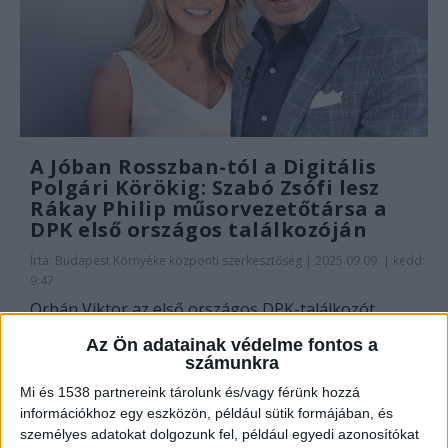
A Jóban Rosszban-tól a Digitális
Polgári Körökig: Szabó Zsófi lesz
Rákay Philip műsorvezetőtársa a
DPK első országos találkozóján
Írta:
Budapest Környéke központi szerkesztőség
|
2025.09.09. | kedd:
9:47
Orbán Viktor az első országos DPK-találkozót
„Digitális honfoglalás” címmel hirdette meg a Papp...
Az Ön adatainak védelme fontos a
számunkra
OLVASS TOVÁBB
Mi és 1538 partnereink tárolunk és/vagy férünk hozzá
információkhoz egy eszközön, például sütik formájában, és
személyes adatokat dolgozunk fel, például egyedi azonosítókat