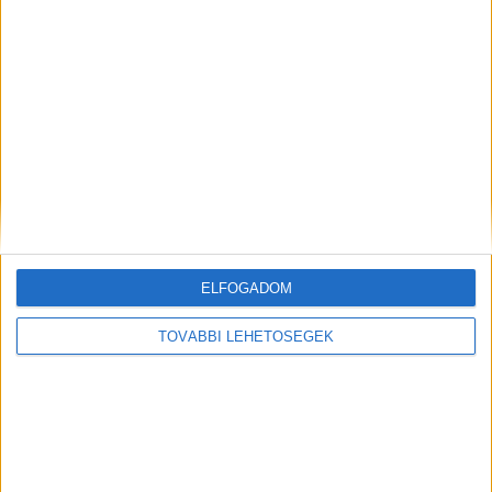
OLVASS TOVÁBB
ELFOGADOM
TOVÁBBI LEHETŐSÉGEK
2025-ben repülőrajttal indulunk:
drágul a bankolás, az autópályák és
fizetni kell a személyiért is
Írta:
Budapest Környéke központi szerkesztőség
|
2025.01.01. |
szerda: 11:50