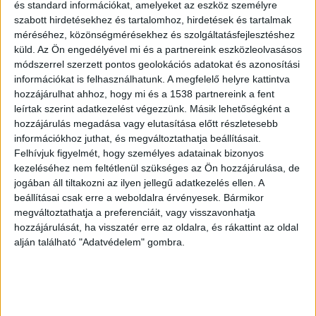
és standard információkat, amelyeket az eszköz személyre
szabott hirdetésekhez és tartalomhoz, hirdetések és tartalmak
méréséhez, közönségmérésekhez és szolgáltatásfejlesztéshez
küld.
Az Ön engedélyével mi és a partnereink eszközleolvasásos
módszerrel szerzett pontos geolokációs adatokat és azonosítási
információkat is felhasználhatunk. A megfelelő helyre kattintva
hozzájárulhat ahhoz, hogy mi és a 1538 partnereink a fent
leírtak szerint adatkezelést végezzünk. Másik lehetőségként a
hozzájárulás megadása vagy elutasítása előtt részletesebb
információkhoz juthat, és megváltoztathatja beállításait.
Felhívjuk figyelmét, hogy személyes adatainak bizonyos
kezeléséhez nem feltétlenül szükséges az Ön hozzájárulása, de
jogában áll tiltakozni az ilyen jellegű adatkezelés ellen. A
Szeptembertől ráírja a kormány a
beállításai csak erre a weboldalra érvényesek. Bármikor
rezsiszámlákra, mennyivel kellene
megváltoztathatja a preferenciáit, vagy visszavonhatja
többet fizetni, ha nem orosz gázt
hozzájárulását, ha visszatér erre az oldalra, és rákattint az oldal
vennénk
alján található "Adatvédelem" gombra.
Írta:
Budapest Környéke központi szerkesztőség
|
2025.05.25. |
vasárnap: 9:58
Rendkívüli gazdasági egyeztetést tartott szombaton
Orbán Viktor a Karmelitában. Az ülésen ott volt...