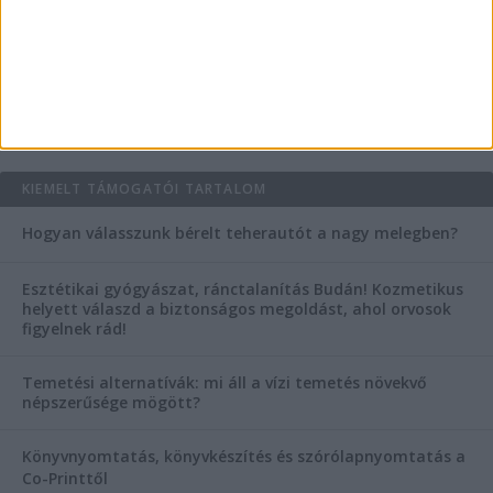
Mitől működik jól egy üzlettéri display?
AKTUÁLIS IDŐJÁRÁS
KIEMELT TÁMOGATÓI TARTALOM
Hogyan válasszunk bérelt teherautót a nagy melegben?
Esztétikai gyógyászat, ránctalanítás Budán! Kozmetikus
helyett válaszd a biztonságos megoldást, ahol orvosok
figyelnek rád!
Temetési alternatívák: mi áll a vízi temetés növekvő
népszerűsége mögött?
Könyvnyomtatás, könyvkészítés és szórólapnyomtatás a
Co-Printtől