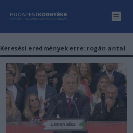
Keresési eredmények erre: rogán antal