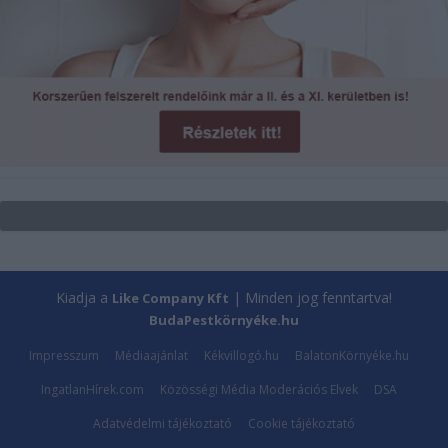
Kiadja a
| Minden jog fenntartva!
Like Company Kft
BudaPestkörnyéke.hu
Impresszum
Médiaajánlat
Kékvillogó.hu
BalatonKörnyéke.hu
IngatlanHírek.com
Közösségi Média Moderációs Elvek
DSA
Adatvédelmi tájékoztató
Cookie tájékoztató