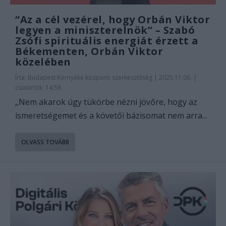
“Az a cél vezérel, hogy Orbán Viktor
legyen a miniszterelnök” – Szabó
Zsófi spirituális energiát érzett a
Békementen, Orbán Viktor
közelében
Írta:
Budapest Környéke központi szerkesztőség
|
2025.11.06. |
csütörtök: 14:58
„Nem akarok úgy tükörbe nézni jövőre, hogy az
ismeretségemet és a követői bázisomat nem arra...
OLVASS TOVÁBB