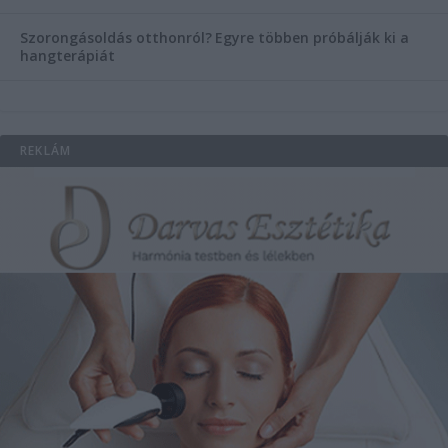
Szorongásoldás otthonról?
Egyre többen próbálják ki a
hangterápiát
REKLÁM