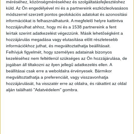
méréséhez, közönségmérésekhez és szolgáltatásfejlesztéshez
A Magyar Közút Nonprofit Zrt. tájékoztatása
küld.
Az Ön engedélyével mi és a partnereink eszközleolvasásos
szerint 2026. július 1-től, szerdától újabb
módszerrel szerzett pontos geolokációs adatokat és azonosítási
üteméhez érkezik a 11-es számú főút szentendrei
információkat is felhasználhatunk. A megfelelő helyre kattintva
hozzájárulhat ahhoz, hogy mi és a 1538 partnereink a fent
átkelési szakaszának felújítása. A munkálatok
leírtak szerint adatkezelést végezzünk. Másik lehetőségként a
ezúttal a város egyik legkritikusabb és
hozzájárulás megadása vagy elutasítása előtt részletesebb
információkhoz juthat, és megváltoztathatja beállításait.
legforgalmasabb részét, az Ady Endre utca és a
Felhívjuk figyelmét, hogy személyes adatainak bizonyos
Papszigeti lehajtó közötti útszakaszt érintik
kezeléséhez nem feltétlenül szükséges az Ön hozzájárulása, de
jogában áll tiltakozni az ilyen jellegű adatkezelés ellen. A
közvetlenül. A munkagépek megjelenésével a
beállításai csak erre a weboldalra érvényesek. Bármikor
térség közlekedése napközben szinte teljesen
megváltoztathatja a preferenciáit, vagy visszavonhatja
megbénulhat.
A BudapestKörnyéke.hu hírportál
hozzájárulását, ha visszatér erre az oldalra, és rákattint az oldal
alján található "Adatvédelem" gombra.
legfrissebb híreit ide kattintva éred el! A
Facebookon már 700 ezernél is többen követik a
portáljainkat, köszönjük, hogy most te is minket
olvasol!