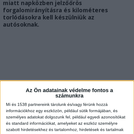
miatt napközben jelzőőrös
forgalomirányításra és kilométeres
torlódásokra kell készülniük az
autósoknak.
Az Ön adatainak védelme fontos a
számunkra
Mi és 1538 partnereink tárolunk és/vagy férünk hozzá
információkhoz egy eszközön, például sütik formájában, és
személyes adatokat dolgozunk fel, például egyedi azonosítókat
és standard információkat, amelyeket az eszköz személyre
Kritikus szakaszon indul a munka
szabott hirdetésekhez és tartalomhoz, hirdetések és tartalmak