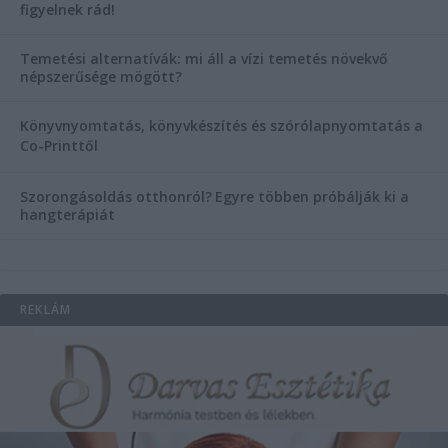
figyelnek rád!
Temetési alternatívák: mi áll a vízi temetés növekvő
népszerűsége mögött?
Könyvnyomtatás, könyvkészítés és szórólapnyomtatás a
Co-Printtől
Szorongásoldás otthonról?
Egyre többen próbálják ki a
hangterápiát
REKLÁM