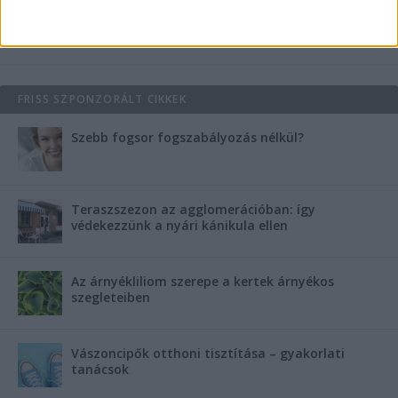
Súlyos panaszokkal került a hatvani kórházba az
idős asszony, másnap holtan vitte haza a
betegszállító
FRISS SZPONZORÁLT CIKKEK
Szebb fogsor fogszabályozás nélkül?
Teraszszezon az agglomerációban: így
védekezzünk a nyári kánikula ellen
Az árnyékliliom szerepe a kertek árnyékos
szegleteiben
Vászoncipők otthoni tisztítása – gyakorlati
tanácsok