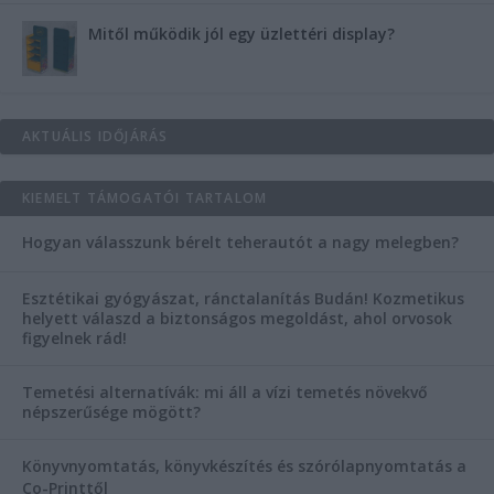
Mitől működik jól egy üzlettéri display?
AKTUÁLIS IDŐJÁRÁS
KIEMELT TÁMOGATÓI TARTALOM
Hogyan válasszunk bérelt teherautót a nagy melegben?
Esztétikai gyógyászat, ránctalanítás Budán! Kozmetikus
helyett válaszd a biztonságos megoldást, ahol orvosok
figyelnek rád!
Temetési alternatívák: mi áll a vízi temetés növekvő
népszerűsége mögött?
Könyvnyomtatás, könyvkészítés és szórólapnyomtatás a
Co-Printtől