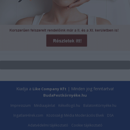
Kiadja a
| Minden jog fenntartva!
Like Company Kft
BudaPestkörnyéke.hu
Impresszum
Médiaajánlat
Kékvillogó.hu
BalatonKörnyéke.hu
IngatlanHírek.com
Közösségi Média Moderációs Elvek
DSA
Adatvédelmi tájékoztató
Cookie tájékoztató