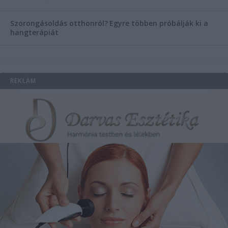
Szorongásoldás otthonról?
Egyre többen próbálják ki a
hangterápiát
REKLÁM