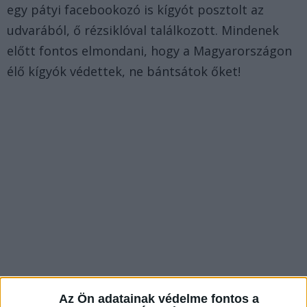
egy pátyi facebookozó is kígyót posztolt az
udvarából, ő rézsiklóval találkozott. Mindenek
előtt fontos elmondani, hogy a Magyarországon
élő kígyók védettek, ne bántsátok őket!
Az Ön adatainak védelme fontos a