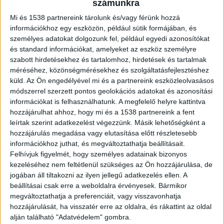
számunkra
Mi és 1538 partnereink tárolunk és/vagy férünk hozzá
Amikor egy kígyóval találkoztok az
információkhoz egy eszközön, például sütik formájában, és
agglomerációban, nem kell megijedni, mert
személyes adatokat dolgozunk fel, például egyedi azonosítókat
és standard információkat, amelyeket az eszköz személyre
nagyon kicsi az esély arra, hogy az mérgeskígyó
szabott hirdetésekhez és tartalomhoz, hirdetések és tartalmak
legyen. Nézzük először a viperákat, melyből
méréséhez, közönségmérésekhez és szolgáltatásfejlesztéshez
küld.
Az Ön engedélyével mi és a partnereink eszközleolvasásos
kétféle él Magyarországon. Az egyik keresztes, a
módszerrel szerzett pontos geolokációs adatokat és azonosítási
másik a rákosi vipera.
információkat is felhasználhatunk. A megfelelő helyre kattintva
hozzájárulhat ahhoz, hogy mi és a 1538 partnereink a fent
leírtak szerint adatkezelést végezzünk. Másik lehetőségként a
hozzájárulás megadása vagy elutasítása előtt részletesebb
információkhoz juthat, és megváltoztathatja beállításait.
Felhívjuk figyelmét, hogy személyes adatainak bizonyos
kezeléséhez nem feltétlenül szükséges az Ön hozzájárulása, de
jogában áll tiltakozni az ilyen jellegű adatkezelés ellen. A
beállításai csak erre a weboldalra érvényesek. Bármikor
megváltoztathatja a preferenciáit, vagy visszavonhatja
hozzájárulását, ha visszatér erre az oldalra, és rákattint az oldal
alján található "Adatvédelem" gombra.