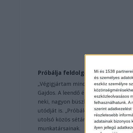
Mi és 1538 partnerei
Próbálja feldolgozni az elválást
és személyes adatoka
„Végigjártam mind a 16 csapatot, ho
eszköz személyre sz
közönségmérésekhez 
Gajdos. A leendő élő környezetért fel
eszközleolvasásos mó
neki, nagyon büszke a csapatra, ami
felhasználhatunk. A 
szerint adatkezelést
utódját is. „Próbálom feldolgozni az 
részletesebb informác
utolsó közös sétánk emléke örökre b
adatainak bizonyos k
munkatársainak.
ilyen jellegű adatke