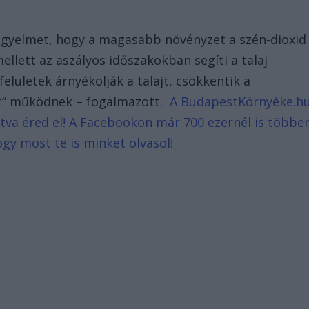
a figyelmet, hogy a magasabb növényzet a szén-dioxid
llett az aszályos időszakokban segíti a talaj
lületek árnyékolják a talajt, csökkentik a
nt” működnek – fogalmazott.
A BudapestKörnyéke.h
intva éred el! A Facebookon már 700 ezernél is többe
ogy most te is minket olvasol!