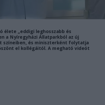
ó élete „eddigi leghosszabb és
n a Nyíregyházi Állatparkból az új
t színeiben, és miniszterként folytatja
köszönt el kollégáitól. A megható videót
.