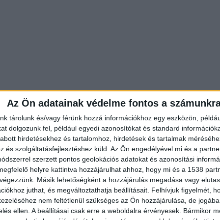
Az Ön adatainak védelme fontos a számunkr
nk tárolunk és/vagy férünk hozzá információkhoz egy eszközön, példáu
t dolgozunk fel, például egyedi azonosítókat és standard információk
gy mindenkitől személyesen köszönhessek el” – írta
abott hirdetésekhez és tartalomhoz, hirdetések és tartalmak méréséhe
és szolgáltatásfejlesztéshez küld.
Az Ön engedélyével mi és a partne
elős miniszter azt írta, nehéz pillanatok voltak ezek
dszerrel szerzett pontos geolokációs adatokat és azonosítási informác
t maga mögött hagy, és kiváló szakembernek tartja
megfelelő helyre kattintva hozzájárulhat ahhoz, hogy mi és a 1538 partne
 végezzünk. Másik lehetőségként a hozzájárulás megadása vagy elutasí
elválást, de a tőletek kapott meglepetések és az
iókhoz juthat, és megváltoztathatja beállításait.
Felhívjuk figyelmét, 
evésődött a lelkembe” – üzente volt
ezeléséhez nem feltétlenül szükséges az Ön hozzájárulása, de jogában 
zelés ellen. A beállításai csak erre a weboldalra érvényesek. Bármikor m