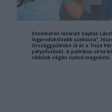
Szombaton lezárult Gajdos Lászl
legproduktívabb szakasza”, hisze
Országgyűlésbe ül át a Tisza Pár
pályafutását. A politikus sírva 
cikkünk végén tudod megnézni