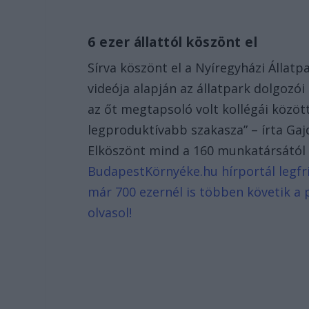
6 ezer állattól köszönt el
Sírva köszönt el a Nyíregyházi Állatp
videója alapján az állatpark dolgozói 
az őt megtapsoló volt kollégái közöt
legproduktívabb szakasza” – írta Gaj
Elköszönt mind a 160 munkatársától é
BudapestKörnyéke.hu hírportál legfri
már 700 ezernél is többen követik a 
olvasol!