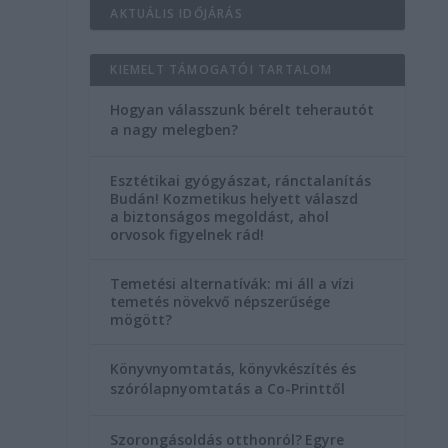
AKTUÁLIS IDŐJÁRÁS
KIEMELT TÁMOGATÓI TARTALOM
Hogyan válasszunk bérelt teherautót
a nagy melegben?
Esztétikai gyógyászat, ránctalanítás
Budán! Kozmetikus helyett válaszd
a biztonságos megoldást, ahol
orvosok figyelnek rád!
Temetési alternatívák: mi áll a vízi
temetés növekvő népszerűsége
mögött?
Könyvnyomtatás, könyvkészítés és
szórólapnyomtatás a Co-Printtől
Szorongásoldás otthonról?
Egyre