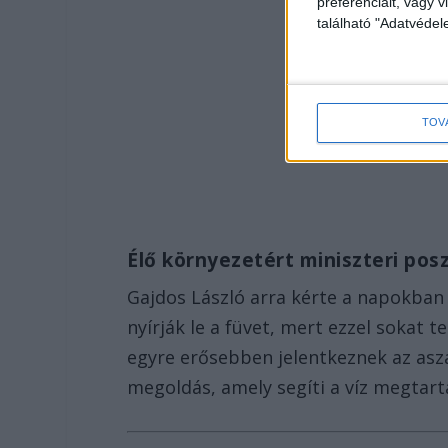
preferenciáit, vagy v
található "Adatvéde
TOV
Élő környezetért miniszteri pos
Gajdos László arra kérte a napokban
nyírják le a füvet, mert ezzel sokat 
egyre erősebben jelentkeznek az aszá
megoldás, amely segíti a víz megtart