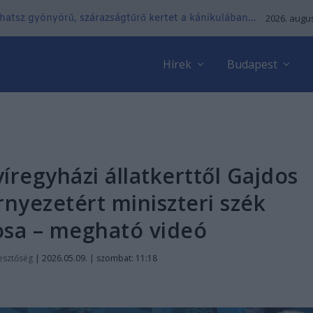
lhatsz gyönyörű, szárazságtűrő kertet a kánikulában...
2026. augus
Hírek
Budapest
yíregyházi állatkerttől Gajdos
örnyezetért miniszteri szék
sa – megható videó
esztőség
|
2026.05.09. | szombat: 11:18