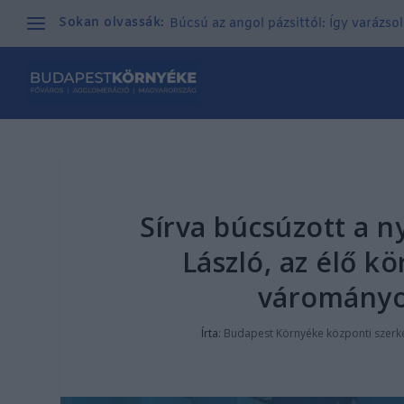
Sokan olvassák:
Búcsú az angol pázsittól: Így varázso
Sírva búcsúzott a n
László, az élő k
várományo
Írta:
Budapest Környéke központi szerk