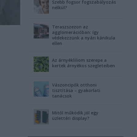
Szebb fogsor fogszabályozás
nélkül?
Teraszszezon az
agglomerációban: így
védekezzünk a nyári kánikula
ellen
Az árnyékliliom szerepe a
kertek árnyékos szegleteiben
Vászoncipők otthoni
tisztítása – gyakorlati
tanácsok
Mitől működik jól egy
üzlettéri display?