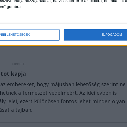
isszavonhatja hozzájárulását, ha visszatér erre az oldalra, és rákattint a
lem" gombra.
ÁBBI LEHETŐSÉGEK
ELFOGADOM
ztot kapja
 az embereket, hogy májusban lehetőség szerint ne
tehetnek a természet védelméért. Az idei évben is
ly jelei, ezért különösen fontos lehet minden olyan
ását a tájban.