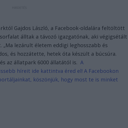
arktól Gajdos László, a Facebook-oldalára feltöltött
sorfalat álltak a távozó igazgatónak, aki végigsétált
t. „Ma lezárult életem eddigi leghosszabb és
dos, és hozzátette, hetek óta készült a búcsúra.
s az állatpark 6000 állatától is.
A
ssebb híreit ide kattintva éred el! A Facebookon
portáljainkat, köszönjük, hogy most te is minket