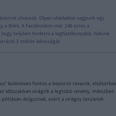
ázezrek olvassák. Olyan oldalakkal vagyunk egy
agy a Blikk. A Facebookon már 248 ezres a
, hogy helyben hirdetni a leghatékonyabb. Nálunk
eráció 3 milliós lakosságát.
jus” különösen fontos a beporzó rovarok, elsősorba
az időszakban virágzik a legtöbb növény, miközben
k pótlásán dolgoznak, ezért a virágos területek