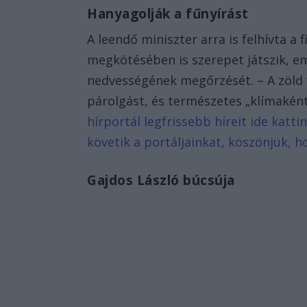
Hanyagolják a fűnyírást
A leendő miniszter arra is felhívta 
megkötésében is szerepet játszik, eme
nedvességének megőrzését. – A zöld fe
párolgást, és természetes „klímaké
hírportál legfrissebb híreit ide katt
követik a portáljainkat, köszönjük, h
Gajdos László búcsúja