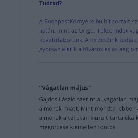
Tudtad?
A BudapestKörnyéke.hu hírportált sz
listán, mint az Origo, Telex, Index v
követőtáborunk. A hirdetőink tudják
gyorsan elérik a főváros és az agglom
“Vágatlan május”
Gajdos László szerint a „vágatlan má
a méhek miatt. Mint mondta, ebben 
a méhek a tél után kiürült tartalékai
megőrzése kiemelten fontos.