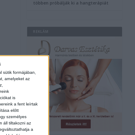
többen próbálják ki a hangterápiát
REKLÁM
a
l sütik formájában,
at, amelyeket az
z,
reink
iókat is
reink a fent leírtak
tása előtt
hogy személyes
áll tiltakozni az
egváltoztathatja a