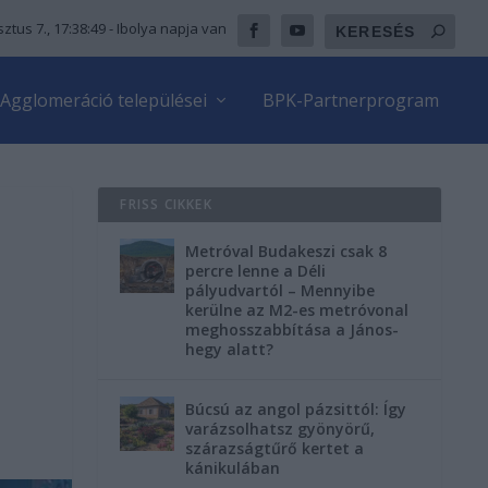
ztus 7., 17:38:50
- Ibolya napja van
Agglomeráció települései
BPK-Partnerprogram
FRISS CIKKEK
Metróval Budakeszi csak 8
percre lenne a Déli
pályudvartól – Mennyibe
kerülne az M2-es metróvonal
meghosszabbítása a János-
hegy alatt?
Búcsú az angol pázsittól: Így
varázsolhatsz gyönyörű,
szárazságtűrő kertet a
kánikulában