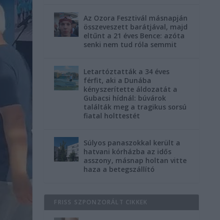
Az Ozora Fesztivál másnapján
összeveszett barátjával, majd
eltűnt a 21 éves Bence: azóta
senki nem tud róla semmit
Letartóztatták a 34 éves
férfit, aki a Dunába
kényszerítette áldozatát a
Gubacsi hídnál: búvárok
találták meg a tragikus sorsú
fiatal holttestét
Súlyos panaszokkal került a
hatvani kórházba az idős
asszony, másnap holtan vitte
haza a betegszállító
FRISS SZPONZORÁLT CIKKEK