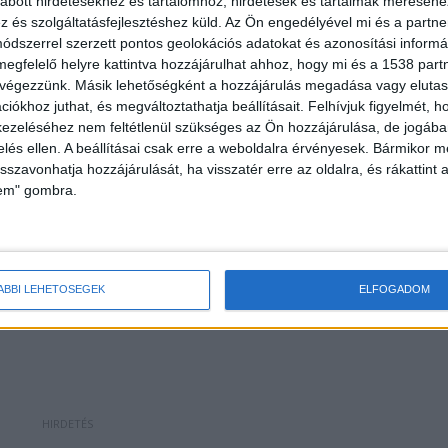
abott hirdetésekhez és tartalomhoz, hirdetések és tartalmak méréséhe
reivel együttműködve a beszorult embert a
és szolgáltatásfejlesztéshez küld.
Az Ön engedélyével mi és a partne
áramtalanították, átvizsgálták, majd a helyszínelést
dszerrel szerzett pontos geolokációs adatokat és azonosítási informác
megfelelő helyre kattintva hozzájárulhat ahhoz, hogy mi és a 1538 partne
művet.
 végezzünk. Másik lehetőségként a hozzájárulás megadása vagy elutasí
iókhoz juthat, és megváltoztathatja beállításait.
Felhívjuk figyelmét, 
ezeléséhez nem feltétlenül szükséges az Ön hozzájárulása, de jogában 
zelés ellen. A beállításai csak erre a weboldalra érvényesek. Bármikor m
isszavonhatja hozzájárulását, ha visszatér erre az oldalra, és rákattint a
lem" gombra.
ÁBBI LEHETŐSÉGEK
ELFOGADOM