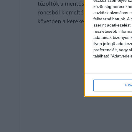
eszköz személyre sz
tűzoltók a mentőszolgálat szakembe
közönségmérésekhez 
roncsból kiemelték, majd a tűzoltók 
eszközleolvasásos mó
felhasználhatunk. A 
követően a kerekeire állították a jár
szerint adatkezelést
részletesebb informác
adatainak bizonyos k
ilyen jellegű adatke
preferenciáit, vagy v
található "Adatvéde
TOV