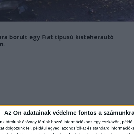
ára borult egy Fiat típusú kisteherautó
n.
Az Ön adatainak védelme fontos a számunkr
nk tárolunk és/vagy férünk hozzá információkhoz egy eszközön, példáu
, aki a roncsba szorult. A törökbálinti hivatásos
t dolgozunk fel, például egyedi azonosítókat és standard információk