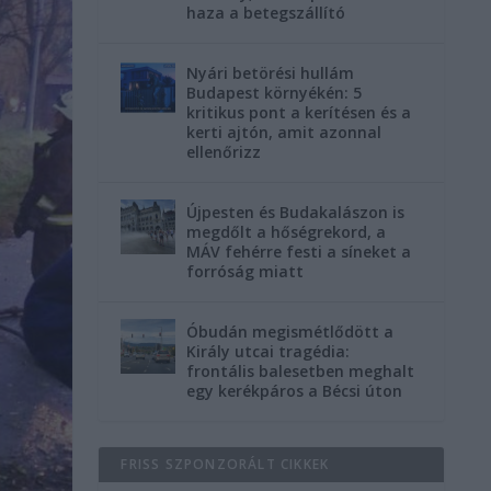
haza a betegszállító
Nyári betörési hullám
Budapest környékén: 5
kritikus pont a kerítésen és a
kerti ajtón, amit azonnal
ellenőrizz
Újpesten és Budakalászon is
megdőlt a hőségrekord, a
MÁV fehérre festi a síneket a
forróság miatt
Óbudán megismétlődött a
Király utcai tragédia:
frontális balesetben meghalt
egy kerékpáros a Bécsi úton
FRISS SZPONZORÁLT CIKKEK