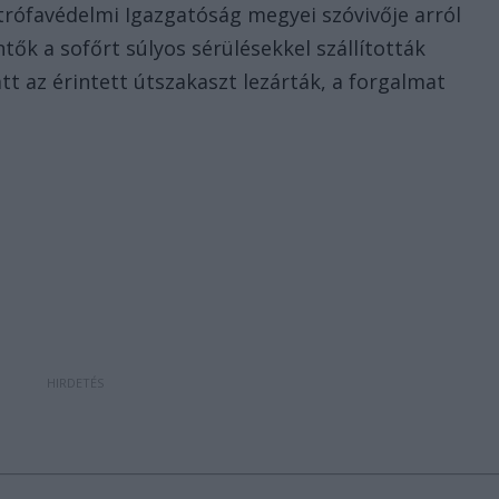
trófavédelmi Igazgatóság megyei szóvivője arról
tők a sofőrt súlyos sérülésekkel szállították
tt az érintett útszakaszt lezárták, a forgalmat