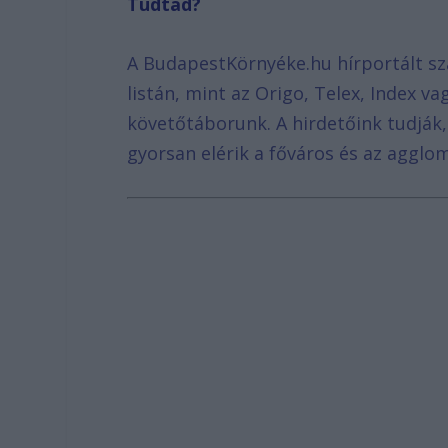
Tudtad?
A BudapestKörnyéke.hu hírportált sz
listán, mint az Origo, Telex, Index v
követőtáborunk. A hirdetőink tudják
gyorsan elérik a főváros és az agglom