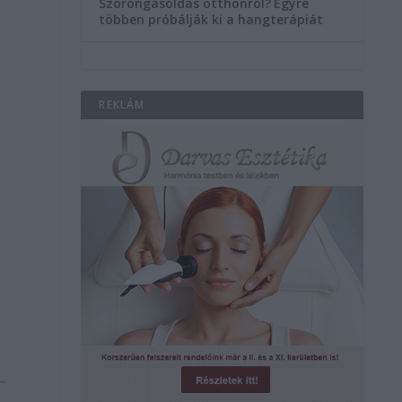
Szorongásoldás otthonról?
Egyre
többen próbálják ki a hangterápiát
REKLÁM