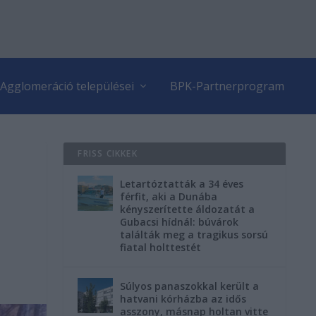
Agglomeráció települései
BPK-Partnerprogram
FRISS CIKKEK
Letartóztatták a 34 éves
férfit, aki a Dunába
kényszerítette áldozatát a
Gubacsi hídnál: búvárok
találták meg a tragikus sorsú
fiatal holttestét
Súlyos panaszokkal került a
hatvani kórházba az idős
asszony, másnap holtan vitte