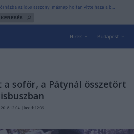
órházba az idős asszony, másnap holtan vitte haza a b...
Hírek
Budapest
a sofőr, a Pátynál összetört
kisbuszban
|
2018.12.04. | kedd: 12:39