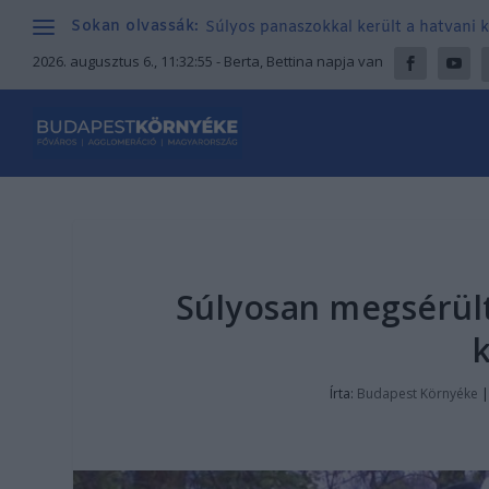
Sokan olvassák:
Súlyos panaszokkal került a hatvani k
2026. augusztus 6., 11:32:56
- Berta, Bettina napja van
Súlyosan megsérült 
Írta:
Budapest Környéke