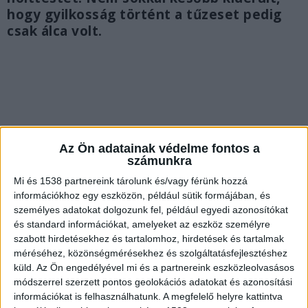
hogy gyilkosság történt a tűzeset pedig
csak álca volt.
Az Ön adatainak védelme fontos a
számunkra
Mi és 1538 partnereink tárolunk és/vagy férünk hozzá
információkhoz egy eszközön, például sütik formájában, és
személyes adatokat dolgozunk fel, például egyedi azonosítókat
és standard információkat, amelyeket az eszköz személyre
szabott hirdetésekhez és tartalomhoz, hirdetések és tartalmak
méréséhez, közönségmérésekhez és szolgáltatásfejlesztéshez
Késszúrások nyomai
küld.
Az Ön engedélyével mi és a partnereink eszközleolvasásos
módszerrel szerzett pontos geolokációs adatokat és azonosítási
A körülmények alapján felmerült az
információkat is felhasználhatunk. A megfelelő helyre kattintva