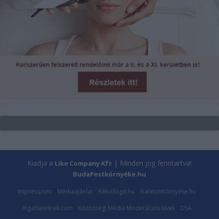
Kiadja a
| Minden jog fenntartva!
Like Company Kft
BudaPestkörnyéke.hu
Impresszum
Médiaajánlat
Kékvillogó.hu
BalatonKörnyéke.hu
IngatlanHírek.com
Közösségi Média Moderációs Elvek
DSA