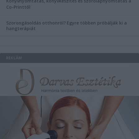
Könyvnyomtatás, könyvkészítés és szórólapnyomtatás a
Co-Printtől
Szorongásoldás otthonról?
Egyre többen próbálják ki a
hangterápiát
REKLÁM