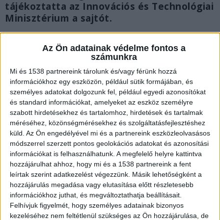
tájékoztatta az Innovációs és Technológiai
Minisztérium a sajtót.
Az Ön adatainak védelme fontos a
számunkra
Mi és 1538 partnereink tárolunk és/vagy férünk hozzá
információkhoz egy eszközön, például sütik formájában, és
személyes adatokat dolgozunk fel, például egyedi azonosítókat
és standard információkat, amelyeket az eszköz személyre
szabott hirdetésekhez és tartalomhoz, hirdetések és tartalmak
méréséhez, közönségmérésekhez és szolgáltatásfejlesztéshez
küld.
Az Ön engedélyével mi és a partnereink eszközleolvasásos
módszerrel szerzett pontos geolokációs adatokat és azonosítási
információkat is felhasználhatunk. A megfelelő helyre kattintva
hozzájárulhat ahhoz, hogy mi és a 1538 partnereink a fent
leírtak szerint adatkezelést végezzünk. Másik lehetőségként a
A közlemény szerint a készülékekkel az
hozzájárulás megadása vagy elutasítása előtt részletesebb
információkhoz juthat, és megváltoztathatja beállításait.
érintettek összehasonlíthatják a környezetükben
Felhívjuk figyelmét, hogy személyes adatainak bizonyos
található berendezéseket vagy létesítmények, az
kezeléséhez nem feltétlenül szükséges az Ön hozzájárulása, de