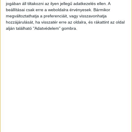
jogában áll tiltakozni az ilyen jellegű adatkezelés ellen. A
elhaladó járművek zaját. A lehetőséggel élni
beállításai csak erre a weboldalra érvényesek. Bármikor
kívánók a XVIII. kerületi polgármesteri hivatal
megváltoztathatja a preferenciáit, vagy visszavonhatja
hozzájárulását, ha visszatér erre az oldalra, és rákattint az oldal
környezetvédelmi csoportjának címzett levélben
alján található "Adatvédelem" gombra.
vagy e-mailben jelezhetik igényüket.