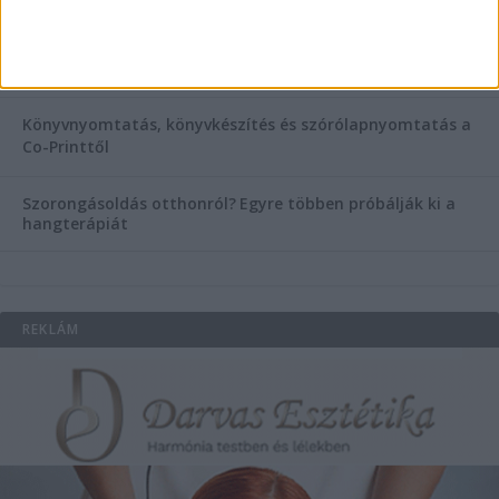
Temetési alternatívák: mi áll a vízi temetés növekvő
népszerűsége mögött?
Könyvnyomtatás, könyvkészítés és szórólapnyomtatás a
Co-Printtől
Szorongásoldás otthonról?
Egyre többen próbálják ki a
hangterápiát
REKLÁM