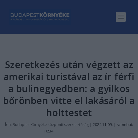
Szeretkezés után végzett az
amerikai turistával az ír férfi
a bulinegyedben: a gyilkos
bőrönben vitte el lakásáról a
holttestet
Írta:
Budapest Környéke központi szerkesztőség
|
2024.11.09. | szombat:
16:34