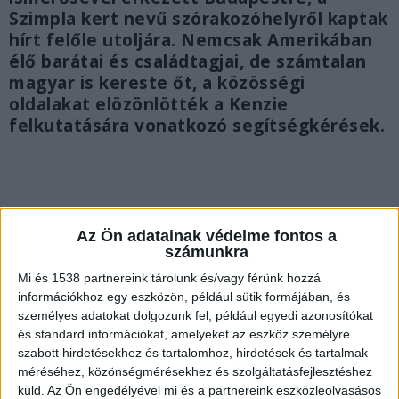
Szimpla kert nevű szórakozóhelyről kaptak
hírt felőle utoljára. Nemcsak Amerikában
élő barátai és családtagjai, de számtalan
magyar is kereste őt, a közösségi
oldalakat elözönlötték a Kenzie
felkutatására vonatkozó segítségkérések.
Az Ön adatainak védelme fontos a
számunkra
Mi és 1538 partnereink tárolunk és/vagy férünk hozzá
információkhoz egy eszközön, például sütik formájában, és
személyes adatokat dolgozunk fel, például egyedi azonosítókat
és standard információkat, amelyeket az eszköz személyre
szabott hirdetésekhez és tartalomhoz, hirdetések és tartalmak
méréséhez, közönségmérésekhez és szolgáltatásfejlesztéshez
küld.
Az Ön engedélyével mi és a partnereink eszközleolvasásos