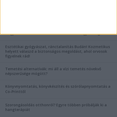
AKTUÁLIS IDŐJÁRÁS
KIEMELT TÁMOGATÓI TARTALOM
Hogyan válasszunk bérelt teherautót a nagy melegben?
Esztétikai gyógyászat, ránctalanítás Budán! Kozmetikus
helyett válaszd a biztonságos megoldást, ahol orvosok
figyelnek rád!
Temetési alternatívák: mi áll a vízi temetés növekvő
népszerűsége mögött?
Könyvnyomtatás, könyvkészítés és szórólapnyomtatás a
Co-Printtől
Szorongásoldás otthonról?
Egyre többen próbálják ki a
hangterápiát