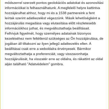
módszerrel szerzett pontos geolokációs adatokat és azonosítási
Gyertyagyújtást szerveznek
információkat is felhasználhatunk. A megfelelő helyre kattintva
hozzájárulhat ahhoz, hogy mi és a 1538 partnereink a fent
Családtagjai az első pillanatoktól kezdve nagyon
leírtak szerint adatkezelést végezzünk. Másik lehetőségként a
aggódtak érte, sem ők, sem barátai nem
hozzájárulás megadása vagy elutasítása előtt részletesebb
információkhoz juthat, és megváltoztathatja beállításait.
értették, hogyan tűnhetett el úgy, hogy minden
Felhívjuk figyelmét, hogy személyes adatainak bizonyos
holmiját hátrahagyta a lakásban, amit
kezeléséhez nem feltétlenül szükséges az Ön hozzájárulása, de
jogában áll tiltakozni az ilyen jellegű adatkezelés ellen. A
turistaként bérelt. Szombaton este 7 órakor az
beállításai csak erre a weboldalra érvényesek. Bármikor
amerikai nagykövetség közvetlen közelében, a
megváltoztathatja a preferenciáit, vagy visszavonhatja
hozzájárulását, ha visszatér erre az oldalra, és rákattint az oldal
Szabadság téren lesz a gyertyagyújtás. A poszt
alján található "Adatvédelem" gombra.
szerint az elképzelés az, hogy a gyászolók az
Aulich utcán sétálnak végig a Batthyány-
örökmécsesig, és itt helyezik majd el a korábban
meggyújtott gyertyáikat.
A Budapest és
Környéke hírportál legfrissebb híreit ide
kattintva éred el! A Facebookon már 252 ezernél