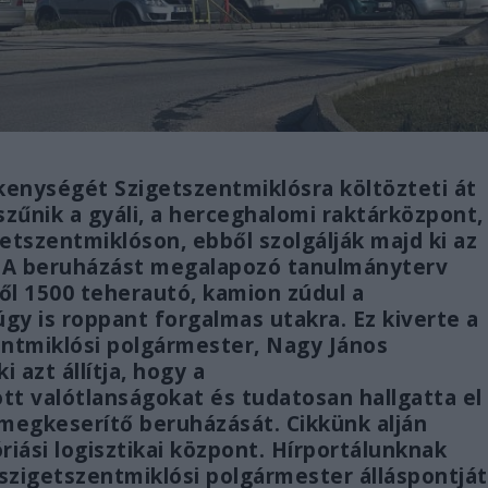
ékenységét Szigetszentmiklósra költözteti át
zűnik a gyáli, a herceghalomi raktárközpont,
etszentmiklóson, ebből szolgálják majd ki az
. A beruházást megalapozó tanulmányterv
ől 1500 teherautó, kamion zúdul a
gy is roppant forgalmas utakra. Ez kiverte a
entmiklósi polgármester, Nagy János
 azt állítja, hogy a
tt valótlanságokat és tudatosan hallgatta el
 megkeserítő beruházását. Cikkünk alján
riási logisztikai központ. Hírportálunknak
 szigetszentmiklósi polgármester álláspontját