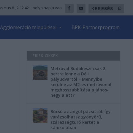
sztus 8., 2:12:44
- Ibolya napja van
Agglomeráció települései
BPK-Partnerprogram
FRISS CIKKEK
Metróval Budakeszi csak 8
percre lenne a Déli
pályudvartól – Mennyibe
kerülne az M2-es metróvonal
meghosszabbítása a János-
hegy alatt?
Búcsú az angol pázsittól: Így
varázsolhatsz gyönyörű,
szárazságtűrő kertet a
kánikulában