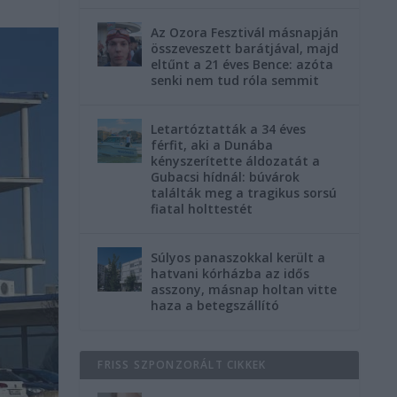
Az Ozora Fesztivál másnapján
összeveszett barátjával, majd
eltűnt a 21 éves Bence: azóta
senki nem tud róla semmit
Letartóztatták a 34 éves
férfit, aki a Dunába
kényszerítette áldozatát a
Gubacsi hídnál: búvárok
találták meg a tragikus sorsú
fiatal holttestét
Súlyos panaszokkal került a
hatvani kórházba az idős
asszony, másnap holtan vitte
haza a betegszállító
FRISS SZPONZORÁLT CIKKEK