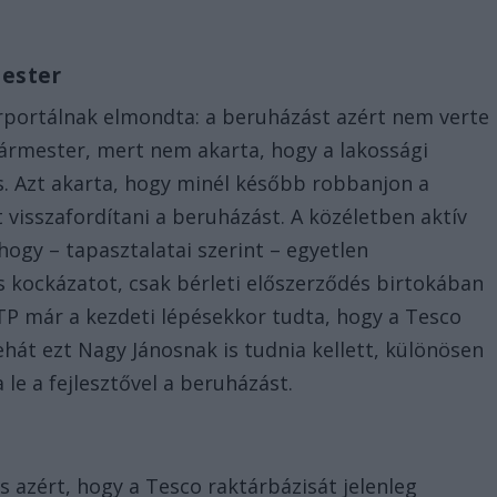
ester
rportálnak elmondta: a beruházást azért nem verte
ármester, mert nem akarta, hogy a lakossági
és. Azt akarta, hogy minél később robbanjon a
visszafordítani a beruházást. A közéletben aktív
hogy – tapasztalatai szerint – egyetlen
os kockázatot, csak bérleti előszerződés birtokában
CTP már a kezdeti lépésekkor tudta, hogy a Tesco
tehát ezt Nagy Jánosnak is tudnia kellett, különösen
 le a fejlesztővel a beruházást.
ős azért, hogy a Tesco raktárbázisát jelenleg