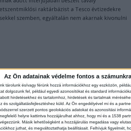
nak adott interjújában beszélt tavaly
tszentmiklósi raktárbázist a Tesco évtizedekre
ésekkel szemben, egyáltalán nem akarnak kivonulni
Az Ön adatainak védelme fontos a számunkr
nk tárolunk és/vagy férünk hozzá információkhoz egy eszközön, példáu
t dolgozunk fel, például egyedi azonosítókat és standard információk
abott hirdetésekhez és tartalomhoz, hirdetések és tartalmak méréséhe
és szolgáltatásfejlesztéshez küld.
Az Ön engedélyével mi és a partne
dszerrel szerzett pontos geolokációs adatokat és azonosítási informác
megfelelő helyre kattintva hozzájárulhat ahhoz, hogy mi és a 1538 partne
 végezzünk. Másik lehetőségként a hozzájárulás megadása vagy elutasí
iókhoz juthat, és megváltoztathatja beállításait.
Felhívjuk figyelmét, 