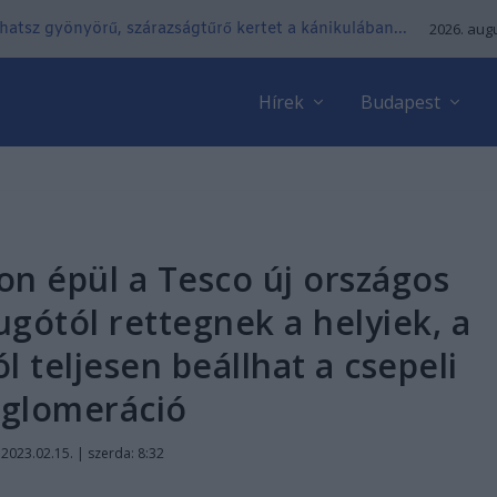
lhatsz gyönyörű, szárazságtűrő kertet a kánikulában...
2026. augu
Hírek
Budapest
on épül a Tesco új országos
ugótól rettegnek a helyiek, a
 teljesen beállhat a csepeli
glomeráció
|
2023.02.15. | szerda: 8:32