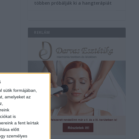
többen próbálják ki a hangterápiát
REKLÁM
a
l sütik formájában,
at, amelyeket az
z,
reink
iókat is
reink a fent leírtak
tása előtt
hogy személyes