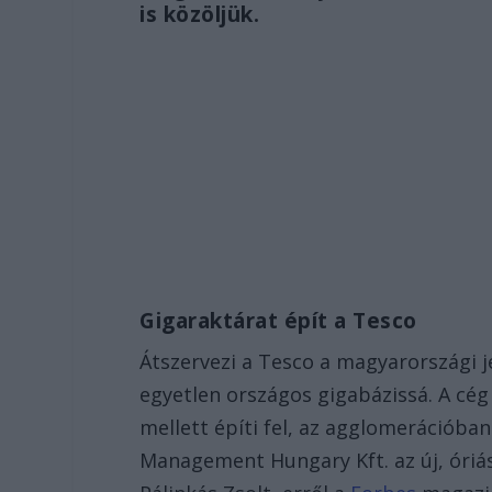
is közöljük.
Gigaraktárat épít a Tesco
Átszervezi a Tesco a magyarországi j
egyetlen országos gigabázissá. A cé
mellett építi fel, az agglomerációba
Management Hungary Kft. az új, óriás