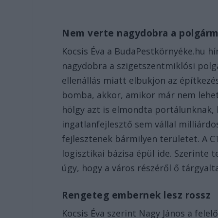
Nem verte nagydobra a polgárm
Kocsis Éva a BudaPestkörnyéke.hu hí
nagydobra a szigetszentmiklósi polg
ellenállás miatt elbukjon az építkez
bomba, akkor, amikor már nem lehet 
hölgy azt is elmondta portálunknak, 
ingatlanfejlesztő sem vállal milliárd
fejlesztenek bármilyen területet. A 
logisztikai bázisa épül ide. Szerinte 
úgy, hogy a város részéről ő tárgyalta
Rengeteg embernek lesz rossz
Kocsis Éva szerint Nagy János a felel