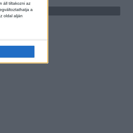
áll tiltakozni az
egváltoztathatja a
z oldal alján