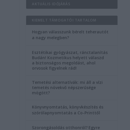
AKTUÁLIS IDŐJÁRÁS
KIEMELT TÁMOGATÓI TARTALOM
Hogyan válasszunk bérelt teherautót
a nagy melegben?
Esztétikai gyógyászat, ránctalanítás
Budán! Kozmetikus helyett válaszd
a biztonságos megoldást, ahol
orvosok figyelnek rád!
Temetési alternatívák: mi áll a vízi
temetés növekvő népszerűsége
mögött?
Könyvnyomtatás, könyvkészítés és
szórólapnyomtatás a Co-Printtől
Szorongásoldás otthonról?
Egyre