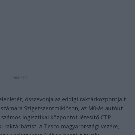
elenlétét, összevonja az eddigi raktárközpontjait
g számára Szigetszentmiklóson, az M0-ás autóút
n számos logisztikai központot létesítő CTP
i raktárbázist. A Tesco magyarországi vezére,