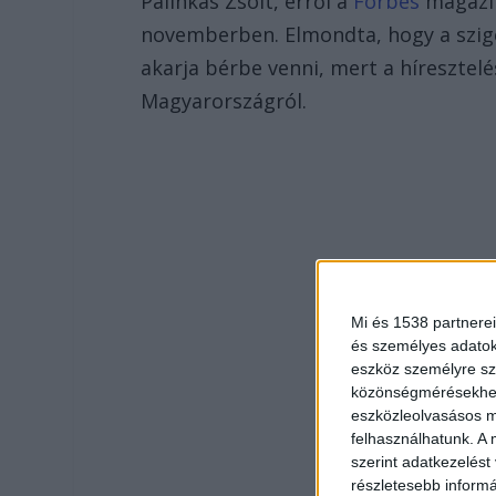
Pálinkás Zsolt, erről a
Forbes
magazin
novemberben. Elmondta, hogy a szige
akarja bérbe venni, mert a híresztel
Magyarországról.
Mi és 1538 partnerei
és személyes adatoka
eszköz személyre sz
közönségmérésekhez 
eszközleolvasásos mó
felhasználhatunk. A 
szerint adatkezelést
részletesebb informác