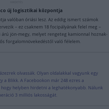
co új logisztikai központja
tja valóban óriási lesz. Az eddig ismert számok
rvezik – ez csaknem 18 focipályának felel meg –
kű árú jön-megy, melyet rengeteg kamionnal hoznak-
tős forgalomnövekedéstől való félelem.
ázezrek olvassák. Olyan oldalakkal vagyunk egy
agy a Blikk. A Facebookon már 248 ezres a
, hogy helyben hirdetni a leghatékonyabb. Nálunk
eráció 3 milliós lakosságát.