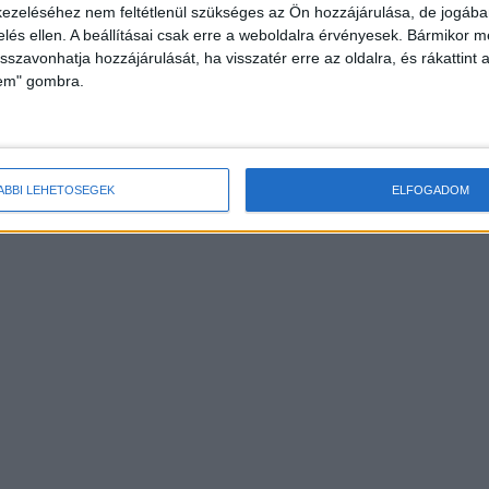
ezeléséhez nem feltétlenül szükséges az Ön hozzájárulása, de jogában 
zelés ellen. A beállításai csak erre a weboldalra érvényesek. Bármikor m
isszavonhatja hozzájárulását, ha visszatér erre az oldalra, és rákattint a
, a Demokratikus Koalíció budapesti területi
lem" gombra.
 közéleti szerepet a településen, a
Facebookon
tette
sról a polgármester, Nagy János
ket, pedig naponta több ezer jármű,
ÁBBI LEHETŐSÉGEK
ELFOGADOM
amion fog megjelenni a már most is zsúfolt