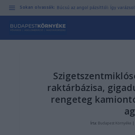
Sokan olvassák:
Búcsú az angol pázsittól: Így varázso
Szigetszentmiklós
raktárbázisa, gigad
rengeteg kamiontól
ag
Írta:
Budapest Környéke