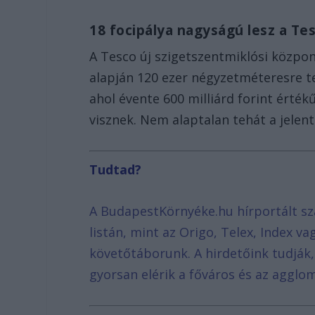
18 focipálya nagyságú lesz a Tes
A Tesco új szigetszentmiklósi közpon
alapján 120 ezer négyzetméteresre te
ahol évente 600 milliárd forint érté
visznek. Nem alaptalan tehát a jelen
Tudtad?
A BudapestKörnyéke.hu hírportált sz
listán, mint az Origo, Telex, Index v
követőtáborunk. A hirdetőink tudják
gyorsan elérik a főváros és az agglom