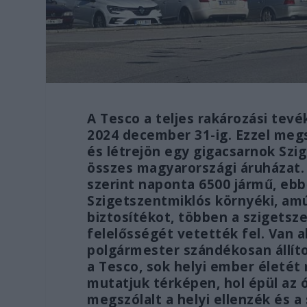
A Tesco a teljes rakározási tev
2024 december 31-ig. Ezzel megs
és létrejön egy gigacsarnok Szig
összes magyarországi áruházat
szerint naponta 6500 jármű, ebb
Szigetszentmiklós környéki, amú
biztosítékot, többen a szigetsz
felelősségét vetették fel. Van aki
polgármester szándékosan állíto
a Tesco, sok helyi ember életét
mutatjuk térképen, hol épül az ó
megszólalt a helyi ellenzék és a