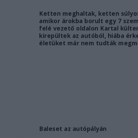
Ketten meghaltak, ketten súly
amikor árokba borult egy 7 sze
felé vezető oldalon Kartal kült
kirepültek az autóból, hiába érk
életüket már nem tudták megm
Baleset az autópályán