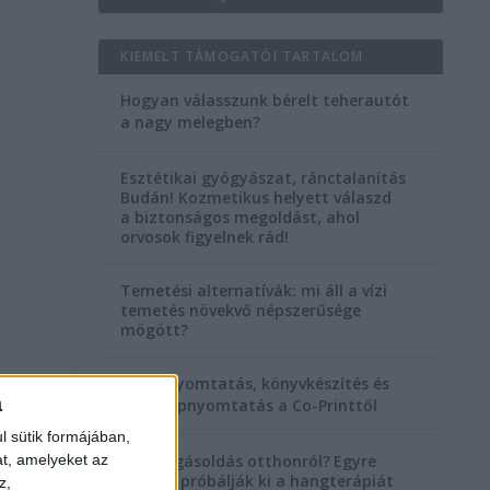
KIEMELT TÁMOGATÓI TARTALOM
Hogyan válasszunk bérelt teherautót
a nagy melegben?
Esztétikai gyógyászat, ránctalanítás
Budán! Kozmetikus helyett válaszd
a biztonságos megoldást, ahol
orvosok figyelnek rád!
Temetési alternatívák: mi áll a vízi
temetés növekvő népszerűsége
mögött?
Könyvnyomtatás, könyvkészítés és
a
szórólapnyomtatás a Co-Printtől
l sütik formájában,
at, amelyeket az
Szorongásoldás otthonról?
Egyre
többen próbálják ki a hangterápiát
z,