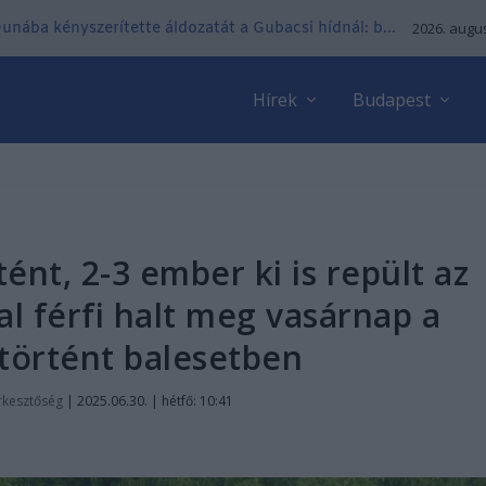
 Dunába kényszerítette áldozatát a Gubacsi hídnál: b...
2026. augus
Hírek
Budapest
tént, 2-3 ember ki is repült az
tal férfi halt meg vasárnap a
 történt balesetben
rkesztőség
|
2025.06.30. | hétfő: 10:41