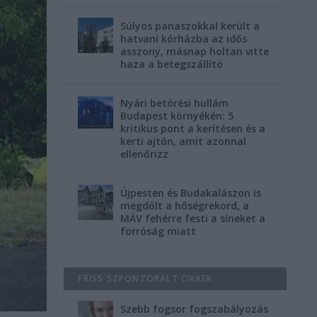
Súlyos panaszokkal került a
hatvani kórházba az idős
asszony, másnap holtan vitte
haza a betegszállító
Nyári betörési hullám
Budapest környékén: 5
kritikus pont a kerítésen és a
kerti ajtón, amit azonnal
ellenőrizz
Újpesten és Budakalászon is
megdőlt a hőségrekord, a
MÁV fehérre festi a síneket a
forróság miatt
FRISS SZPONZORÁLT CIKKEK
Szebb fogsor fogszabályozás