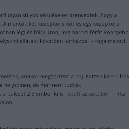
érfi olyan súlyos sérüléseket szenvedtek, hogy a
ék. A mentők két középkorú nőt és egy középkorú
apotban légi és földi úton, míg három férfit könnyebb
 helyszíni ellátást követően kórházba” – fogalmazott
mentek, amikor megtörtént a baj. Ketten kirepülte
 a helyszínen, de már nem tudták
a baleset 2-3 ember ki is repült az autóból” – írta
dalon.
vel két napja már száraz, meleg az idő, aligha