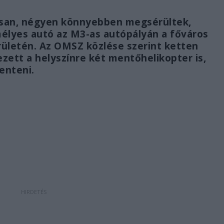
osan, négyen könnyebben megsérültek,
mélyes autó az M3-as autópályán a főváros
erületén. Az OMSZ közlése szerint ketten
ezett a helyszínre két mentőhelikopter is,
enteni.