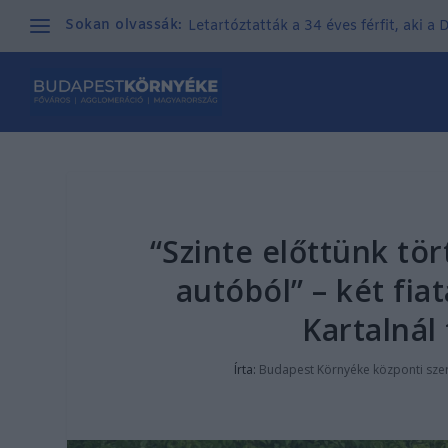
Sokan olvassák:
Letartóztatták a 34 éves férfit, aki a
“Szinte előttünk tör
autóból” – két fia
Kartalnál
Írta:
Budapest Környéke központi sze