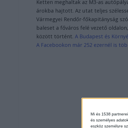
Ketten meghaltak az M3-as autópályán
árokba hajtott. Az utat teljes széle
Vármegyei Rendőr-főkapitányság szóv
baleset a főváros felé vezető oldalon,
között történt.
A Budapest és Környék
A Facebookon már 252 ezernél is tö
Mi és 1538 partnerei
és személyes adatoka
eszköz személyre sz