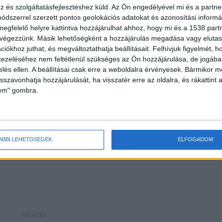
és szolgáltatásfejlesztéshez küld.
Az Ön engedélyével mi és a partne
dszerrel szerzett pontos geolokációs adatokat és azonosítási informác
megfelelő helyre kattintva hozzájárulhat ahhoz, hogy mi és a 1538 partne
 végezzünk. Másik lehetőségként a hozzájárulás megadása vagy elutasí
t
iókhoz juthat, és megváltoztathatja beállításait.
Felhívjuk figyelmét, 
ezeléséhez nem feltétlenül szükséges az Ön hozzájárulása, de jogában 
érkezett, valamint több mentőautó és tűzoltó. A
zelés ellen. A beállításai csak erre a weboldalra érvényesek. Bármikor m
pálya ezen szakaszát teljesen lezárták. Emiatt több
isszavonhatja hozzájárulását, ha visszatér erre az oldalra, és rákattint a
lem" gombra.
pályán.
ÁBBI LEHETŐSÉGEK
ELFOGADOM