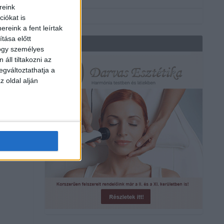
reink
iókat is
reink a fent leírtak
tása előtt
REKLÁM
hogy személyes
áll tiltakozni az
egváltoztathatja a
z oldal alján