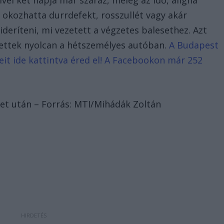
 okozhatta durrdefekt, rosszullét vagy akár
kideríteni, mi vezetett a végzetes balesethez. Azt
ettek nyolcan a hétszemélyes autóban.
A Budapest
eit ide kattintva éred el! A Facebookon már 252
eset után – Forrás: MTI/Mihádák Zoltán