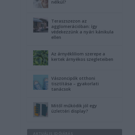
nélkül?
Teraszszezon az
agglomerációban: így
védekezzünk a nyári kánikula
ellen
Az árnyékliliom szerepe a
kertek árnyékos szegleteiben
Vászoncipők otthoni
tisztítása – gyakorlati
tanácsok
Mitől működik jól egy
üzlettéri display?
AKTUÁLIS IDŐJÁRÁS