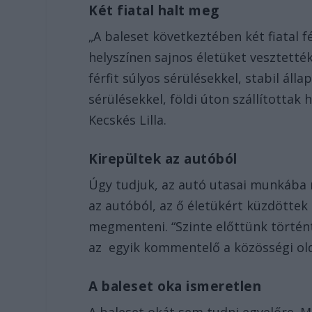
Két fiatal halt meg
„A baleset következtében két fiatal f
helyszínen sajnos életüket vesztett
férfit súlyos sérülésekkel, stabil áll
sérülésekkel, földi úton szállítottak
Kecskés Lilla.
Kirepültek az autóból
Úgy tudjuk, az autó utasai munkába 
az autóból, az ő életükért küzdöttek
megmenteni. “Szinte előttünk történt 
az egyik kommentelő a közösségi ol
A baleset oka ismeretlen
A baleset okát sem tudni egyelőre. Mi