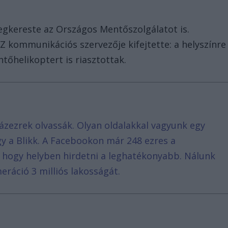
gkereste az Országos Mentőszolgálatot is.
Z kommunikációs szervezője kifejtette: a helyszínre
őhelikoptert is riasztottak.
ázezrek olvassák. Olyan oldalakkal vagyunk egy
agy a Blikk. A Facebookon már 248 ezres a
, hogy helyben hirdetni a leghatékonyabb. Nálunk
eráció 3 milliós lakosságát.