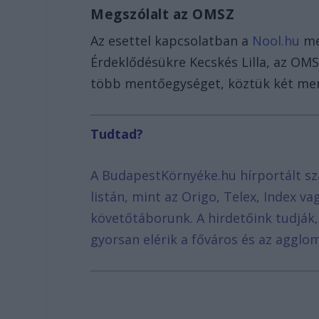
Megszólalt az OMSZ
Az esettel kapcsolatban a
Nool.hu
me
Érdeklődésükre Kecskés Lilla, az OMS
több mentőegységet, köztük két ment
Tudtad?
A BudapestKörnyéke.hu hírportált sz
listán, mint az Origo, Telex, Index v
követőtáborunk. A hirdetőink tudják
gyorsan elérik a főváros és az agglom