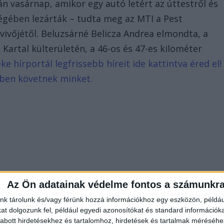
 vasárnap, amikor egy autó letért az úttestről és
sségében lezárták – tudta meg az MTI a Pest
ivőjétől. Beluzsárné Belicza Andrea elmondta, a
 Kartal külterületén, a 46-os és 47-es kilométer
e hírportál legfrissebb híreit ide kattintva éred el!
bben követnek minket.
Az Ön adatainak védelme fontos a számunkr
nk tárolunk és/vagy férünk hozzá információkhoz egy eszközön, példáu
t dolgozunk fel, például egyedi azonosítókat és standard információk
abott hirdetésekhez és tartalomhoz, hirdetések és tartalmak méréséhe