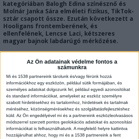
kategóriában Balogh Edina színésznő és
Molnár Janka Sára elméleti fizikus, TikTok-
sztár csapott össze. Ezután következett a
Hooligans frontemberének, és
ellenfelének, Lencse Laci, kétszeres
magyar bajnok labdarúgó mérkőzése.
Az Ön adatainak védelme fontos a
számunkra
Mi és 1538 partnereink tárolunk és/vagy férünk hozzá
információkhoz egy eszközön, például sütik formájában, és
személyes adatokat dolgozunk fel, például egyedi azonosítókat
és standard információkat, amelyeket az eszköz személyre
szabott hirdetésekhez és tartalomhoz, hirdetések és tartalmak
méréséhez, közönségmérésekhez és szolgáltatásfejlesztéshez
küld.
Az Ön engedélyével mi és a partnereink eszközleolvasásos
módszerrel szerzett pontos geolokációs adatokat és azonosítási
információkat is felhasználhatunk. A megfelelő helyre kattintva
hozzájárulhat ahhoz, hogy mi és a 1538 partnereink a fent