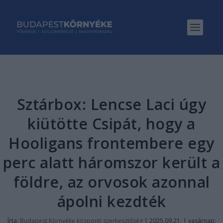
Sztárbox: Lencse Laci úgy
kiütötte Csipát, hogy a
Hooligans frontembere egy
perc alatt háromszor került a
földre, az orvosok azonnal
ápolni kezdték
Írta:
Budapest Környéke központi szerkesztőség
|
2025.09.21. | vasárnap: