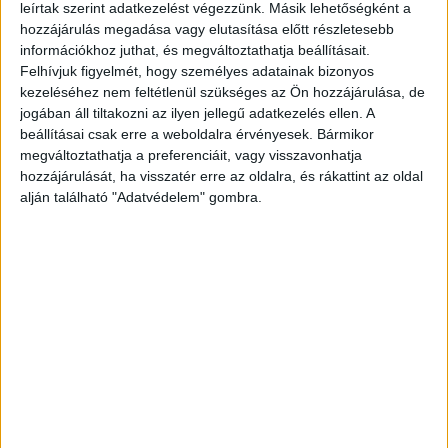
leírtak szerint adatkezelést végezzünk. Másik lehetőségként a
Végig akarta vinni a 4 menetet
hozzájárulás megadása vagy elutasítása előtt részletesebb
információkhoz juthat, és megváltoztathatja beállításait.
Azt 54 éves zenész, a meccs előtt azt mondta,
Felhívjuk figyelmét, hogy személyes adatainak bizonyos
azért vállalta a kihívást, hogy megmutassa, ennyi
kezeléséhez nem feltétlenül szükséges az Ön hozzájárulása, de
jogában áll tiltakozni az ilyen jellegű adatkezelés ellen. A
idősen is lehet új dologba kezdeni. Az
beállításai csak erre a weboldalra érvényesek. Bármikor
összecsapás előtt arról is beszélt, reméli végig
megváltoztathatja a preferenciáit, vagy visszavonhatja
hozzájárulását, ha visszatér erre az oldalra, és rákattint az oldal
tudja botolni a 4 menetet.
A Budapest és
alján található "Adatvédelem" gombra.
Környéke hírportál legfrissebb híreit ide
kattintva éred el! A Facebookon már 252 ezernél
is többen követnek minket.