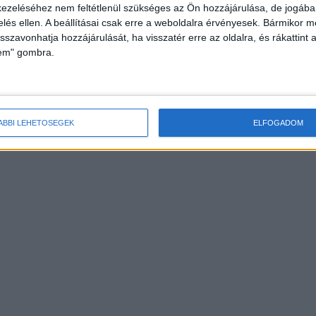
ezeléséhez nem feltétlenül szükséges az Ön hozzájárulása, de jogában 
zelés ellen. A beállításai csak erre a weboldalra érvényesek. Bármikor m
isszavonhatja hozzájárulását, ha visszatér erre az oldalra, és rákattint a
lem" gombra.
ÁBBI LEHETŐSÉGEK
ELFOGADOM