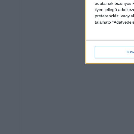
adatainak bizonyos k
ilyen jellegű adatke
preferenciáit, vagy v
található "Adatvéde
TOV