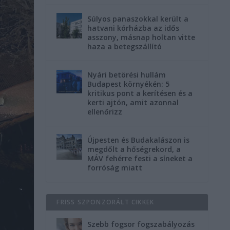
Súlyos panaszokkal került a
hatvani kórházba az idős
asszony, másnap holtan vitte
haza a betegszállító
Nyári betörési hullám
Budapest környékén: 5
kritikus pont a kerítésen és a
kerti ajtón, amit azonnal
ellenőrizz
Újpesten és Budakalászon is
megdőlt a hőségrekord, a
MÁV fehérre festi a síneket a
forróság miatt
FRISS SZPONZORÁLT CIKKEK
Szebb fogsor fogszabályozás