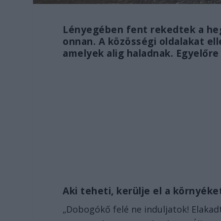
Lényegében fent rekedtek a heg
onnan. A közösségi oldalakat el
amelyek alig haladnak. Egyelőre
Aki teheti, kerülje el a környéke
„Dobogókő felé ne induljatok! Elakad