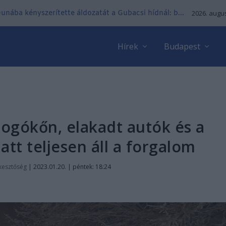
 Dunába kényszerítette áldozatát a Gubacsi hídnál: b...
2026. augus
Hírek
Budapest
bogókőn, elakadt autók és a
att teljesen áll a forgalom
kesztőség
|
2023.01.20. | péntek: 18:24