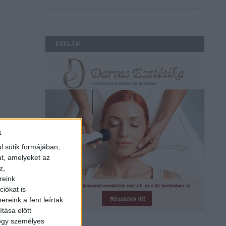
REKLÁM
a
l sütik formájában,
at, amelyeket az
z,
reink
iókat is
reink a fent leírtak
tása előtt
hogy személyes