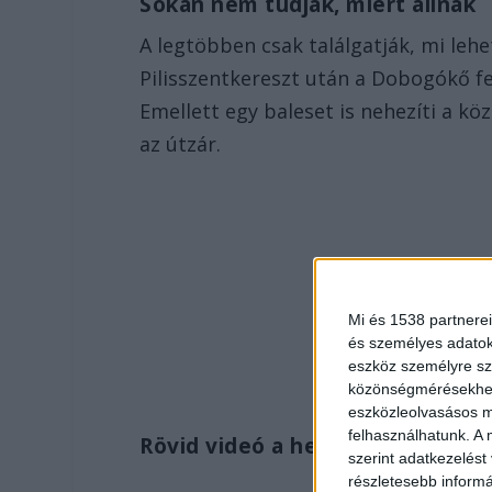
Sokan nem tudják, miért állnak
A legtöbben csak találgatják, mi leh
Pilisszentkereszt után a Dobogókő fel
Emellett egy baleset is nehezíti a kö
az útzár.
Mi és 1538 partnerei
és személyes adatoka
eszköz személyre sz
közönségmérésekhez 
eszközleolvasásos mó
felhasználhatunk. A 
Rövid videó a helyszínről
szerint adatkezelést
részletesebb informác