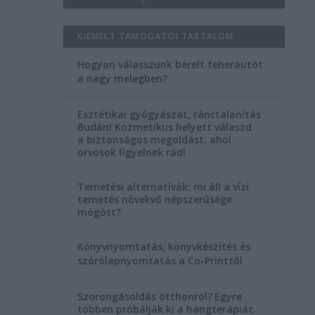
KIEMELT TÁMOGATÓI TARTALOM
Hogyan válasszunk bérelt teherautót
a nagy melegben?
Esztétikai gyógyászat, ránctalanítás
Budán! Kozmetikus helyett válaszd
a biztonságos megoldást, ahol
orvosok figyelnek rád!
Temetési alternatívák: mi áll a vízi
temetés növekvő népszerűsége
mögött?
Könyvnyomtatás, könyvkészítés és
szórólapnyomtatás a Co-Printtől
Szorongásoldás otthonról?
Egyre
többen próbálják ki a hangterápiát