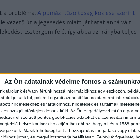
et a probléma.
A pomázi tűzoltóság közlése szerint
e vezető út a jegesedés miatt járhatatlanná vált.
zlekedést Esztergom felé, így abba az irányba teljes
Az Ön adatainak védelme fontos a számunkr
nk tárolunk és/vagy férünk hozzá információkhoz egy eszközön, példáu
t dolgozunk fel, például egyedi azonosítókat és standard információk
abott hirdetésekhez és tartalomhoz, hirdetések és tartalmak méréséhe
és szolgáltatásfejlesztéshez küld.
Az Ön engedélyével mi és a partne
dszerrel szerzett pontos geolokációs adatokat és azonosítási informác
megfelelő helyre kattintva hozzájárulhat ahhoz, hogy mi és a 1538 partne
 végezzünk. Másik lehetőségként a hozzájárulás megadása vagy elutasí
iókhoz juthat, és megváltoztathatja beállításait.
Felhívjuk figyelmét, 