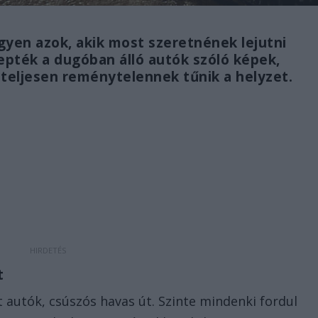
yen azok, akik most szeretnének lejutni
lepték a dugóban álló autók szóló képek,
 teljesen reménytelennek tűnik a helyzet.
t
t autók, csúszós havas út. Szinte mindenki fordul