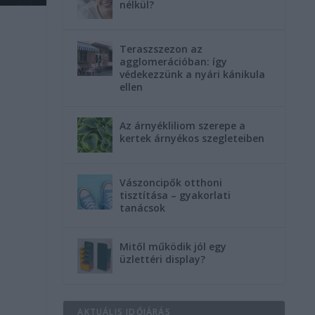
nélkül?
Teraszszezon az
agglomerációban: így
védekezzünk a nyári kánikula
ellen
Az árnyékliliom szerepe a
kertek árnyékos szegleteiben
Vászoncipők otthoni
tisztítása – gyakorlati
tanácsok
Mitől működik jól egy
üzlettéri display?
AKTUÁLIS IDŐJÁRÁS