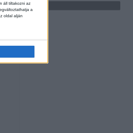
áll tiltakozni az
egváltoztathatja a
z oldal alján