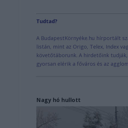
Tudtad?
A BudapestKörnyéke.hu hírportált sz
listán, mint az Origo, Telex, Index v
követőtáborunk. A hirdetőink tudják
gyorsan elérik a főváros és az agglom
Nagy hó hullott