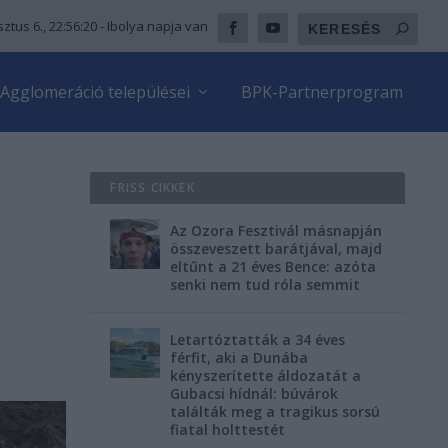
ztus 6., 22:56:22
- Ibolya napja van
Agglomeráció települései
BPK-Partnerprogram
FRISS CIKKEK
Az Ozora Fesztivál másnapján
összeveszett barátjával, majd
eltűnt a 21 éves Bence: azóta
senki nem tud róla semmit
Letartóztatták a 34 éves
férfit, aki a Dunába
kényszerítette áldozatát a
Gubacsi hídnál: búvárok
találták meg a tragikus sorsú
fiatal holttestét