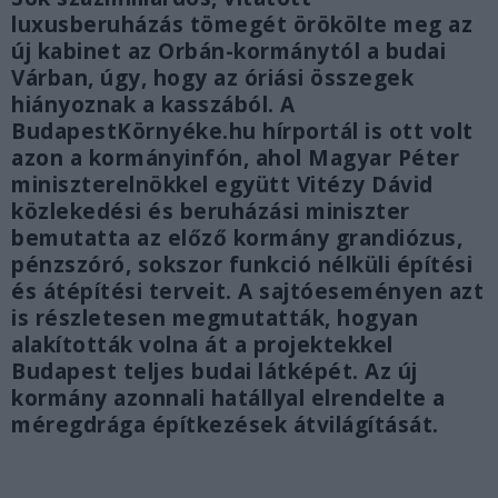
luxusberuházás tömegét örökölte meg az
új kabinet az Orbán-kormánytól a budai
Várban, úgy, hogy az óriási összegek
hiányoznak a kasszából. A
BudapestKörnyéke.hu hírportál is ott volt
azon a kormányinfón, ahol Magyar Péter
miniszterelnökkel együtt Vitézy Dávid
közlekedési és beruházási miniszter
bemutatta az előző kormány grandiózus,
pénzszóró, sokszor funkció nélküli építési
és átépítési terveit. A sajtóeseményen azt
is részletesen megmutatták, hogyan
alakították volna át a projektekkel
Budapest teljes budai látképét. Az új
kormány azonnali hatállyal elrendelte a
méregdrága építkezések átvilágítását.