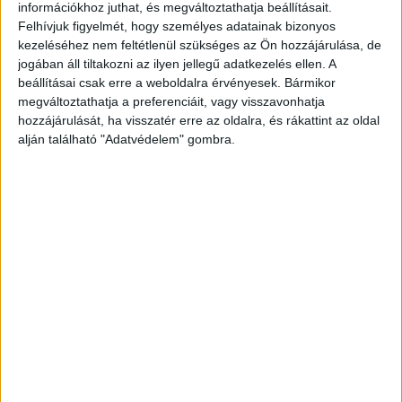
információkhoz juthat, és megváltoztathatja beállításait.
Dávid miniszter közölte, a Magyar Közlönyben
Felhívjuk figyelmét, hogy személyes adatainak bizonyos
már meg is jelentek az első határozatok az állami
kezeléséhez nem feltétlenül szükséges az Ön hozzájárulása, de
intézmények Várba költöztetésének
jogában áll tiltakozni az ilyen jellegű adatkezelés ellen. A
beállításai csak erre a weboldalra érvényesek. Bármikor
felülvizsgálatáról.
A BudapestKörnyéke.hu
megváltoztathatja a preferenciáit, vagy visszavonhatja
hírportál legfrissebb híreit ide kattintva éred el!
hozzájárulását, ha visszatér erre az oldalra, és rákattint az oldal
alján található "Adatvédelem" gombra.
A Facebookon már 700 ezernél is többen követik
a portáljainkat, köszönjük, hogy most te is
minket olvasol!