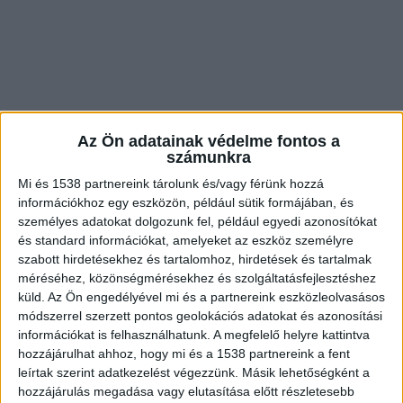
Az Ön adatainak védelme fontos a
számunkra
Mi és 1538 partnereink tárolunk és/vagy férünk hozzá
információkhoz egy eszközön, például sütik formájában, és
személyes adatokat dolgozunk fel, például egyedi azonosítókat
és standard információkat, amelyeket az eszköz személyre
Teljes átalakítása
szabott hirdetésekhez és tartalomhoz, hirdetések és tartalmak
A kormány a legutóbbi ülésén tüzetesen
méréséhez, közönségmérésekhez és szolgáltatásfejlesztéshez
küld.
Az Ön engedélyével mi és a partnereink eszközleolvasásos
áttekintette a budai várnegyed fejlesztését célzó
módszerrel szerzett pontos geolokációs adatokat és azonosítási
grandiózus programot, mivel több olyan
információkat is felhasználhatunk. A megfelelő helyre kattintva
hozzájárulhat ahhoz, hogy mi és a 1538 partnereink a fent
projektet örököltek meg az Orbán-kormánytól,
leírtak szerint adatkezelést végezzünk. Másik lehetőségként a
ahol még tízmilliárdokat kellene kifizetni. Vitézy
hozzájárulás megadása vagy elutasítása előtt részletesebb