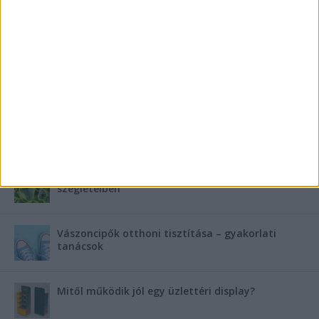
FRISS SZPONZORÁLT CIKKEK
Szebb fogsor fogszabályozás nélkül?
Teraszszezon az agglomerációban: így
védekezzünk a nyári kánikula ellen
Az árnyékliliom szerepe a kertek árnyékos
szegleteiben
Vászoncipők otthoni tisztítása – gyakorlati
tanácsok
Mitől működik jól egy üzlettéri display?