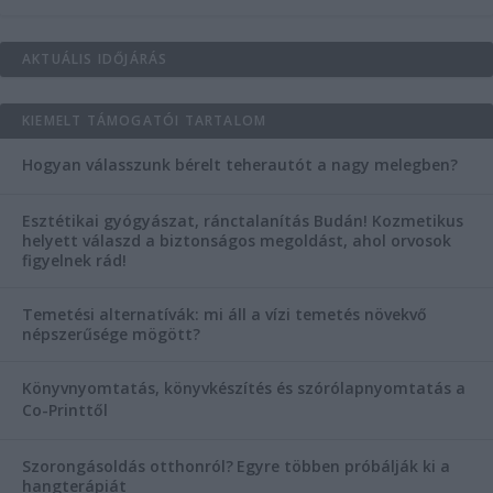
AKTUÁLIS IDŐJÁRÁS
KIEMELT TÁMOGATÓI TARTALOM
Hogyan válasszunk bérelt teherautót a nagy melegben?
Esztétikai gyógyászat, ránctalanítás Budán! Kozmetikus
helyett válaszd a biztonságos megoldást, ahol orvosok
figyelnek rád!
Temetési alternatívák: mi áll a vízi temetés növekvő
népszerűsége mögött?
Könyvnyomtatás, könyvkészítés és szórólapnyomtatás a
Co-Printtől
Szorongásoldás otthonról?
Egyre többen próbálják ki a
hangterápiát