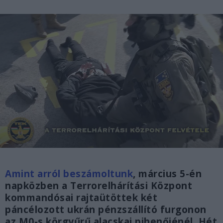
Amint arról beszámoltunk
, március 5-én
napközben a Terrorelhárítási Központ
kommandósai rajtaütöttek két
páncélozott ukrán pénzszállító furgonon
az M0-s körgyűrű alacskai pihenőjénél. Hét