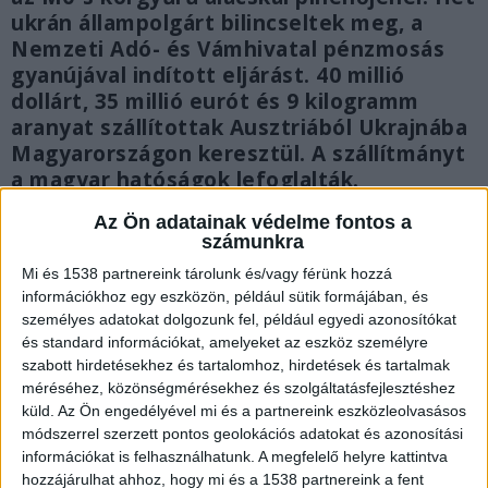
ukrán állampolgárt bilincseltek meg, a
Nemzeti Adó- és Vámhivatal pénzmosás
gyanújával indított eljárást. 40 millió
dollárt, 35 millió eurót és 9 kilogramm
aranyat szállítottak Ausztriából Ukrajnába
Magyarországon keresztül. A szállítmányt
a magyar hatóságok lefoglalták.
Az Ön adatainak védelme fontos a
számunkra
Mi és 1538 partnereink tárolunk és/vagy férünk hozzá
információkhoz egy eszközön, például sütik formájában, és
személyes adatokat dolgozunk fel, például egyedi azonosítókat
és standard információkat, amelyeket az eszköz személyre
szabott hirdetésekhez és tartalomhoz, hirdetések és tartalmak
méréséhez, közönségmérésekhez és szolgáltatásfejlesztéshez
küld.
Az Ön engedélyével mi és a partnereink eszközleolvasásos
módszerrel szerzett pontos geolokációs adatokat és azonosítási
információkat is felhasználhatunk. A megfelelő helyre kattintva
hozzájárulhat ahhoz, hogy mi és a 1538 partnereink a fent