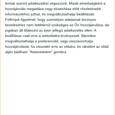
leírtak szerint adatkezelést végezzünk. Másik lehetőségként a
hozzájárulás megadása vagy elutasítása előtt részletesebb
Bulit tartottak a luxusfarmon
információkhoz juthat, és megváltoztathatja beállításait.
Felhívjuk figyelmét, hogy személyes adatainak bizonyos
Az ukrán pénzszállítók elleni rajtütés napján,
kezeléséhez nem feltétlenül szükséges az Ön hozzájárulása, de
jogában áll tiltakozni az ilyen jellegű adatkezelés ellen. A
nagy bulit tartott egy Somogy megyei farmon a
beállításai csak erre a weboldalra érvényesek. Bármikor
Nemzeti Adó- és Vámhivatal bűnügyi és
megváltoztathatja a preferenciáit, vagy visszavonhatja
rendészeti elnökhelyettese, aki az akció
hozzájárulását, ha visszatér erre az oldalra, és rákattint az oldal
alján található "Adatvédelem" gombra.
kulcsfigurája volt. Demeter Tamás az akciót
követően este a Zselicvölgy Szabadidőfarmon
ünnepelte meg a friss altábornagyi kinevezését,
és több mint száz főt hívott meg az eseményre.
A Budapest és Környéke hírportál legfrissebb
híreit ide kattintva éred el! A Facebookon már
252 ezernél is többen követnek minket.