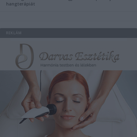
hangterápiát
REKLÁM