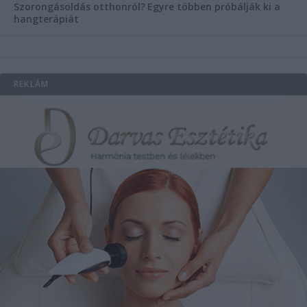
Szorongásoldás otthonról?
Egyre többen próbálják ki a
hangterápiát
REKLÁM