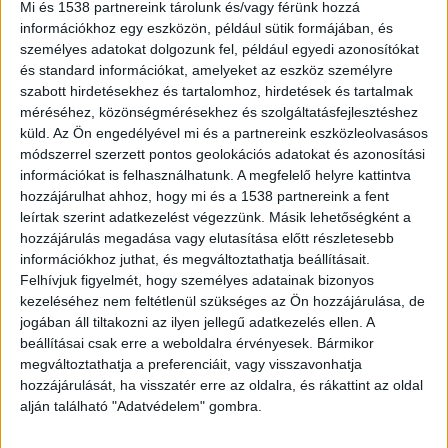
Mi és 1538 partnereink tárolunk és/vagy férünk hozzá
információkhoz egy eszközön, például sütik formájában, és
személyes adatokat dolgozunk fel, például egyedi azonosítókat
Átvilágították az egészségügyet
és standard információkat, amelyeket az eszköz személyre
Az Állami Népegészségügyi és Tisztiorvosi
szabott hirdetésekhez és tartalomhoz, hirdetések és tartalmak
méréséhez, közönségmérésekhez és szolgáltatásfejlesztéshez
Szolgálat korábbi átfogó vizsgálata során 100
küld.
Az Ön engedélyével mi és a partnereink eszközleolvasásos
kórház több mint 1700 osztályát világították át.
módszerrel szerzett pontos geolokációs adatokat és azonosítási
információkat is felhasználhatunk. A megfelelő helyre kattintva
Az eredmények megdöbbentőek, látleletet adnak
hozzájárulhat ahhoz, hogy mi és a 1538 partnereink a fent
a hazai egészségügy régóta húzódó,
leírtak szerint adatkezelést végezzünk. Másik lehetőségként a
hozzájárulás megadása vagy elutasítása előtt részletesebb
rendszerszintű válságáról. A jelentés összegzése
információkhoz juthat, és megváltoztathatja beállításait.
feketén-fehéren kimondja: „Nincs ma
Felhívjuk figyelmét, hogy személyes adatainak bizonyos
Magyarországon olyan aktív fekvőbeteg ellátást
kezeléséhez nem feltétlenül szükséges az Ön hozzájárulása, de
jogában áll tiltakozni az ilyen jellegű adatkezelés ellen. A
nyújtó szolgáltató, aki az általa működtetett
beállításai csak erre a weboldalra érvényesek. Bármikor
valamennyi szakmában mind a közegészségügyi
megváltoztathatja a preferenciáit, vagy visszavonhatja
hozzájárulását, ha visszatér erre az oldalra, és rákattint az oldal
előírásokat, mind a tárgyi és személyi
alján található "Adatvédelem" gombra.
minimumfeltételeket biztosítani tudja.”
A