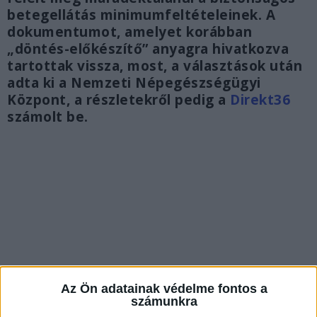
betegellátás minimumfeltételeinek. A
dokumentumot, amelyet korábban
„döntés-előkészítő” anyagra hivatkozva
tartottak vissza, most, a választások után
adta ki a Nemzeti Népegészségügyi
Központ, a részletekről pedig a
Direkt36
számolt be.
Az Ön adatainak védelme fontos a
számunkra