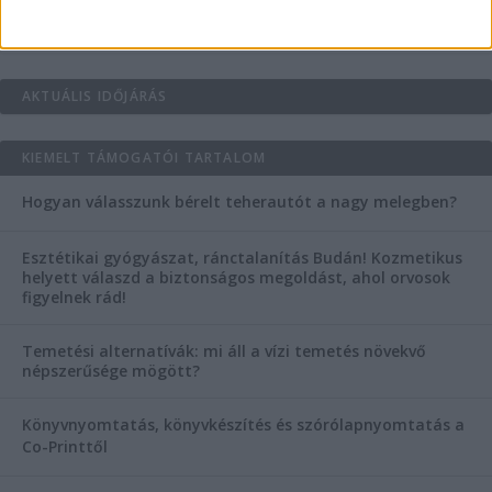
AKTUÁLIS IDŐJÁRÁS
KIEMELT TÁMOGATÓI TARTALOM
Hogyan válasszunk bérelt teherautót a nagy melegben?
Esztétikai gyógyászat, ránctalanítás Budán! Kozmetikus
helyett válaszd a biztonságos megoldást, ahol orvosok
figyelnek rád!
Temetési alternatívák: mi áll a vízi temetés növekvő
népszerűsége mögött?
Könyvnyomtatás, könyvkészítés és szórólapnyomtatás a
Co-Printtől