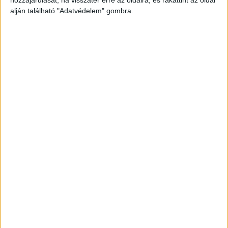
alján található "Adatvédelem" gombra.
Szintén az M7-es autópálya 16-os
kilométerszelvényben felborult egy autó a
főváros felé vezető oldalon. A balesetekben a
rendőrségi információk szerint nem sérült meg
senki.