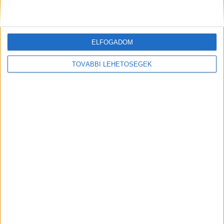
Kiemelt kép: MTI
ELFOGADOM
TOVÁBBI LEHETŐSÉGEK
MEGOSZTÁS: