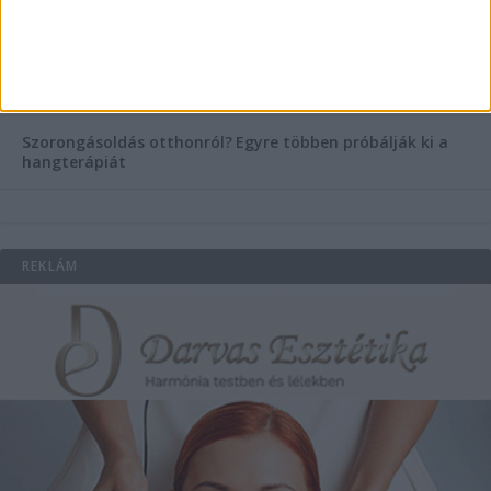
népszerűsége mögött?
Könyvnyomtatás, könyvkészítés és szórólapnyomtatás a
Co-Printtől
Szorongásoldás otthonról?
Egyre többen próbálják ki a
hangterápiát
REKLÁM