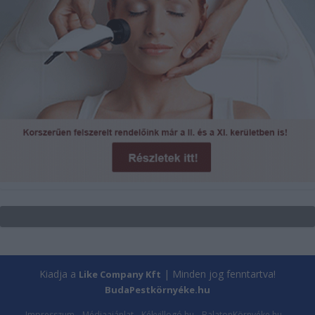
Kiadja a
| Minden jog fenntartva!
Like Company Kft
BudaPestkörnyéke.hu
Impresszum
Médiaajánlat
Kékvillogó.hu
BalatonKörnyéke.hu