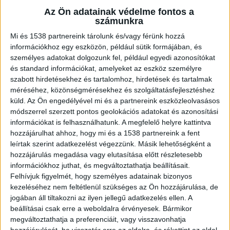
Az Ön adatainak védelme fontos a
számunkra
Mi és 1538 partnereink tárolunk és/vagy férünk hozzá
információkhoz egy eszközön, például sütik formájában, és
személyes adatokat dolgozunk fel, például egyedi azonosítókat
és standard információkat, amelyeket az eszköz személyre
szabott hirdetésekhez és tartalomhoz, hirdetések és tartalmak
méréséhez, közönségmérésekhez és szolgáltatásfejlesztéshez
küld.
Az Ön engedélyével mi és a partnereink eszközleolvasásos
módszerrel szerzett pontos geolokációs adatokat és azonosítási
Eddig tisztázatlan körülmények között hét autó
információkat is felhasználhatunk. A megfelelő helyre kattintva
sodródott ki 2018. december 27-én 7 óra körül az
hozzájárulhat ahhoz, hogy mi és a 1538 partnereink a fent
M7-es autópálya kivezető szakaszán az M1-es
leírtak szerint adatkezelést végezzünk. Másik lehetőségként a
hozzájárulás megadása vagy elutasítása előtt részletesebb
ipszilon elágazásánál a 12-13
információkhoz juthat, és megváltoztathatja beállításait.
kilométerszelvények között.
Felhívjuk figyelmét, hogy személyes adatainak bizonyos
kezeléséhez nem feltétlenül szükséges az Ön hozzájárulása, de
jogában áll tiltakozni az ilyen jellegű adatkezelés ellen. A
beállításai csak erre a weboldalra érvényesek. Bármikor
megváltoztathatja a preferenciáit, vagy visszavonhatja
hozzájárulását, ha visszatér erre az oldalra, és rákattint az oldal