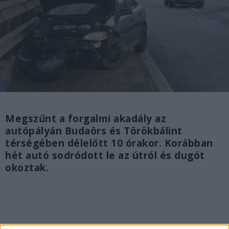
Megszűnt a forgalmi akadály az
autópályán Budaörs és Törökbálint
térségében délelőtt 10 órakor. Korábban
hét autó sodródott le az útról és dugót
okoztak.