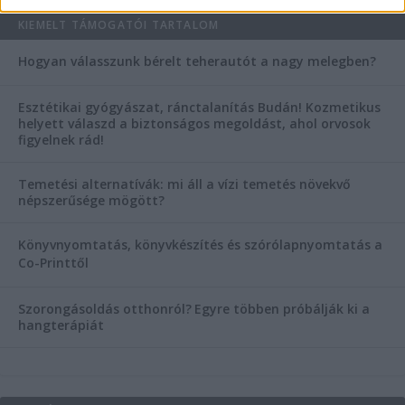
KIEMELT TÁMOGATÓI TARTALOM
Hogyan válasszunk bérelt teherautót a nagy melegben?
Esztétikai gyógyászat, ránctalanítás Budán! Kozmetikus
helyett válaszd a biztonságos megoldást, ahol orvosok
figyelnek rád!
Temetési alternatívák: mi áll a vízi temetés növekvő
népszerűsége mögött?
Könyvnyomtatás, könyvkészítés és szórólapnyomtatás a
Co-Printtől
Szorongásoldás otthonról?
Egyre többen próbálják ki a
hangterápiát