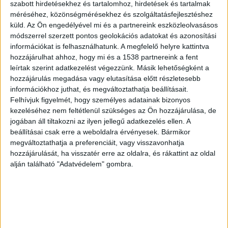
szabott hirdetésekhez és tartalomhoz, hirdetések és tartalmak
nappalijában egy 56 éves dunavarsányi férfit. A
méréséhez, közönségmérésekhez és szolgáltatásfejlesztéshez
küld.
Az Ön engedélyével mi és a partnereink eszközleolvasásos
helyszínen nem merült fel bűncselekmény
módszerrel szerzett pontos geolokációs adatokat és azonosítási
gyanúja, ezért közigazgatási hatósági eljárás
információkat is felhasználhatunk. A megfelelő helyre kattintva
hozzájárulhat ahhoz, hogy mi és a 1538 partnereink a fent
indult az elsődleges orvosi vélemény szerint a
leírtak szerint adatkezelést végezzünk. Másik lehetőségként a
2019. év utolsó napján bekövetkezhetett halál
hozzájárulás megadása vagy elutasítása előtt részletesebb
körülményeinek tisztázására.
információkhoz juthat, és megváltoztathatja beállításait.
Felhívjuk figyelmét, hogy személyes adatainak bizonyos
kezeléséhez nem feltétlenül szükséges az Ön hozzájárulása, de
jogában áll tiltakozni az ilyen jellegű adatkezelés ellen. A
beállításai csak erre a weboldalra érvényesek. Bármikor
megváltoztathatja a preferenciáit, vagy visszavonhatja
hozzájárulását, ha visszatér erre az oldalra, és rákattint az oldal
alján található "Adatvédelem" gombra.