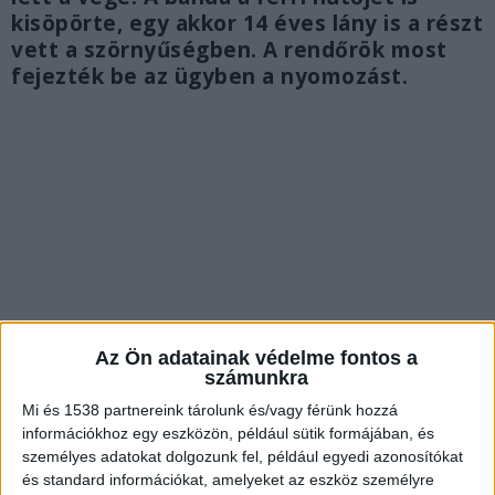
kisöpörte, egy akkor 14 éves lány is a részt
vett a szörnyűségben. A rendőrök most
fejezték be az ügyben a nyomozást.
Az Ön adatainak védelme fontos a
számunkra
Mi és 1538 partnereink tárolunk és/vagy férünk hozzá
információkhoz egy eszközön, például sütik formájában, és
Egy éve történt a gyilkosság
személyes adatokat dolgozunk fel, például egyedi azonosítókat
és standard információkat, amelyeket az eszköz személyre
2020. január 4-én családtagjai holtan találtak