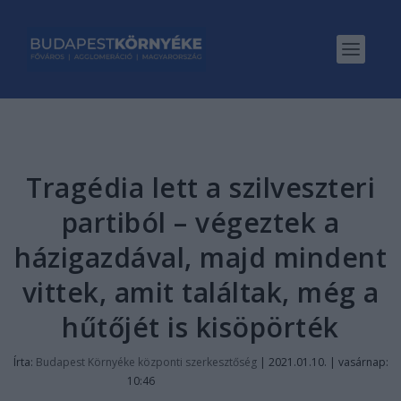
Tragédia lett a szilveszteri
partiból – végeztek a
házigazdával, majd mindent
vittek, amit találtak, még a
hűtőjét is kisöpörték
Írta:
Budapest Környéke központi szerkesztőség
|
2021.01.10. | vasárnap:
10:46