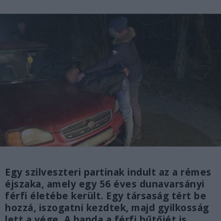
Egy szilveszteri partinak indult az a rémes
éjszaka, amely egy 56 éves dunavarsányi
férfi életébe került. Egy társaság tért be
hozzá, iszogatni kezdtek, majd gyilkosság
lett a vége. A banda a férfi hűtőjét is