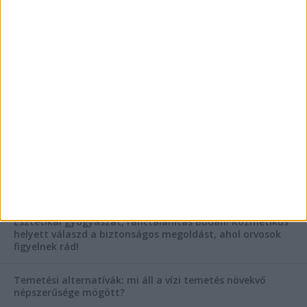
Az árnyékliliom szerepe a kertek árnyékos
szegleteiben
Vászoncipők otthoni tisztítása – gyakorlati
tanácsok
AKTUÁLIS IDŐJÁRÁS
KIEMELT TÁMOGATÓI TARTALOM
Hogyan válasszunk bérelt teherautót a nagy melegben?
Esztétikai gyógyászat, ránctalanítás Budán! Kozmetikus
helyett válaszd a biztonságos megoldást, ahol orvosok
figyelnek rád!
Temetési alternatívák: mi áll a vízi temetés növekvő
népszerűsége mögött?