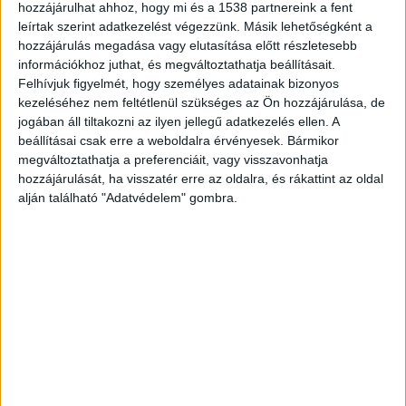
hozzájárulhat ahhoz, hogy mi és a 1538 partnereink a fent
leírtak szerint adatkezelést végezzünk. Másik lehetőségként a
hozzájárulás megadása vagy elutasítása előtt részletesebb
információkhoz juthat, és megváltoztathatja beállításait.
Mobil labor érkezett a helyszínre
Felhívjuk figyelmét, hogy személyes adatainak bizonyos
kezeléséhez nem feltétlenül szükséges az Ön hozzájárulása, de
A Komárom-Esztergom vármegyei
jogában áll tiltakozni az ilyen jellegű adatkezelés ellen. A
beállításai csak erre a weboldalra érvényesek. Bármikor
katasztrófavédelem mobil labort, Budapestről
megváltoztathatja a preferenciáit, vagy visszavonhatja
vegyi konténer, illetve por-hab konténer hoztak a
hozzájárulását, ha visszatér erre az oldalra, és rákattint az oldal
alján található "Adatvédelem" gombra.
helyszínre és a vármegyei katasztrófavédelmi
műveleti szolgálat is a helyszínen volt. A tüzet
kedd hajnalra sikerült körülhatárolni, de a
munkálatok még zajlanak.
A Budapest és
Környéke hírportál legfrissebb híreit ide
kattintva éred el! A Facebookon már 252 ezernél
is többen követnek minket.