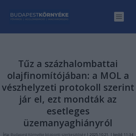
Tűz a százhalombattai
olajfinomítójában: a MOL a
vészhelyzeti protokoll szerint
jár el, ezt mondták az
esetleges
üzemanyaghiányról
Írta:
Budapest Környéke központi szerkesztőség
|
2025.10.21. | kedd: 11:34