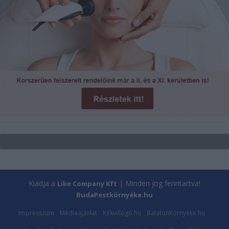
Kiadja a
| Minden jog fenntartva!
Like Company Kft
BudaPestkörnyéke.hu
Impresszum
Médiaajánlat
Kékvillogó.hu
BalatonKörnyéke.hu