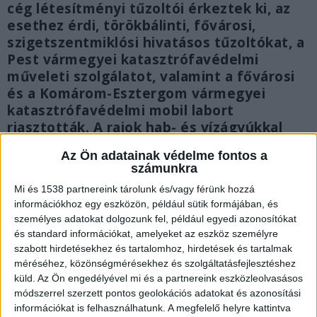
cég létesítményi tűzoltói érkeztek ki, az
esethez érdi, törökbálinti, fővárosi,
szigetszentmiklósi hivatásos tűzoltókat, a
Pest vármegyei katasztrófavédelmi
műveleti szolgálatot, valamint a fővárosi
és a Komárom-Esztergom vármegyei
katasztrófavédelmi mobil labort
riasztották. A rajok hab- és vízágyúkkal
oltották a tüzet.
Az Ön adatainak védelme fontos a
számunkra
Mi és 1538 partnereink tárolunk és/vagy férünk hozzá
információkhoz egy eszközön, például sütik formájában, és
személyes adatokat dolgozunk fel, például egyedi azonosítókat
és standard információkat, amelyeket az eszköz személyre
szabott hirdetésekhez és tartalomhoz, hirdetések és tartalmak
méréséhez, közönségmérésekhez és szolgáltatásfejlesztéshez
küld.
Az Ön engedélyével mi és a partnereink eszközleolvasásos
módszerrel szerzett pontos geolokációs adatokat és azonosítási
információkat is felhasználhatunk. A megfelelő helyre kattintva