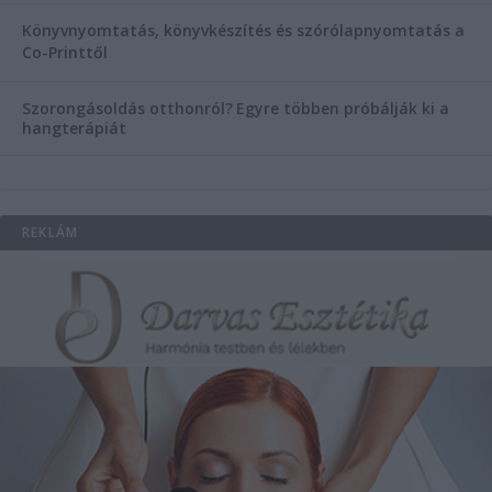
Könyvnyomtatás, könyvkészítés és szórólapnyomtatás a
Co-Printtől
Szorongásoldás otthonról?
Egyre többen próbálják ki a
hangterápiát
REKLÁM