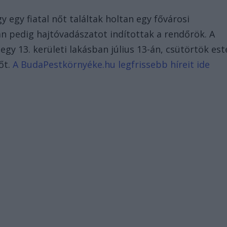
gy egy fiatal nőt találtak holtan egy fővárosi
án pedig hajtóvadászatot indítottak a rendőrök. A
gy 13. kerületi lakásban július 13-án, csütörtök est
őt.
A BudaPestkörnyéke.hu legfrissebb híreit ide