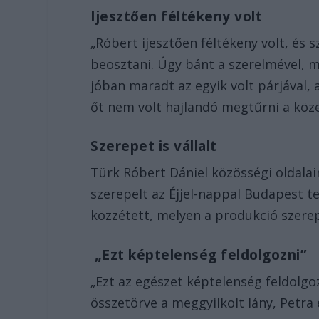
Ijesztően féltékeny volt
„Róbert ijesztően féltékeny volt, és 
beosztani. Úgy bánt a szerelmével, m
jóban maradt az egyik volt párjával, a
őt nem volt hajlandó megtűrni a köze
Szerepet is vállalt
Türk Róbert Dániel közösségi oldalai
szerepelt az Éjjel-nappal Budapest t
közzétett, melyen a produkció szerep
„Ezt képtelenség feldolgozni”
„Ezt az egészet képtelenség feldolgoz
összetörve a meggyilkolt lány, Petra