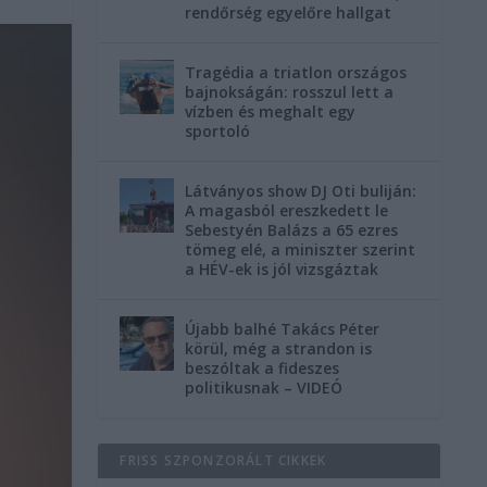
rendőrség egyelőre hallgat
Tragédia a triatlon országos
bajnokságán: rosszul lett a
vízben és meghalt egy
sportoló
Látványos show DJ Oti buliján:
A magasból ereszkedett le
Sebestyén Balázs a 65 ezres
tömeg elé, a miniszter szerint
a HÉV-ek is jól vizsgáztak
Újabb balhé Takács Péter
körül, még a strandon is
beszóltak a fideszes
politikusnak – VIDEÓ
FRISS SZPONZORÁLT CIKKEK