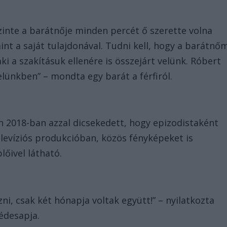
szinte a barátnője minden percét ő szerette volna
int a saját tulajdonával. Tudni kell, hogy a barátnő
ki a szakításuk ellenére is összejárt velünk. Róbert
lünkben” – mondta egy barát a férfiról.
n 2018-ban azzal dicsekedett, hogy epizodistaként
elevíziós produkcióban, közös fényképeket is
lőivel látható.
ni, csak két hónapja voltak együtt!” – nyilatkozta
 édesapja.