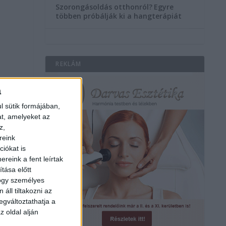
Szorongásoldás otthonról?
Egyre
többen próbálják ki a hangterápiát
REKLÁM
a
l sütik formájában,
at, amelyeket az
z,
reink
iókat is
reink a fent leírtak
tása előtt
hogy személyes
áll tiltakozni az
egváltoztathatja a
z oldal alján