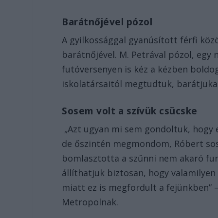
Barátnőjével pózol
A gyilkossággal gyanúsított férfi köz
barátnőjével. M. Petrával pózol, egy
futóversenyen is kéz a kézben bold
iskolatársaitól megtudtuk, barátjuk
Sosem volt a szívük csücske
„Azt ugyan mi sem gondoltuk, hogy e
de őszintén megmondom, Róbert sosem
bomlasztotta a szűnni nem akaró fur
állíthatjuk biztosan, hogy valamilye
miatt ez is megfordult a fejünkben” 
Metropolnak.