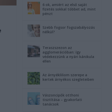
6 ok, amiért az első saját
fizetés sokkal többet ad, mint
pénzt
Szebb fogsor fogszabályozás
e
nélkül?
Teraszszezon az
agglomerációban: így
védekezzünk a nyári kánikula
ellen
Az árnyékliliom szerepe a
kertek árnyékos szegleteiben
Vászoncipők otthoni
tisztítása – gyakorlati
tanácsok