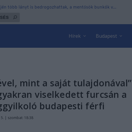
tjén több lányt is bedrogozhattak, a mentősök bunkók v...
Hírek
Budapest
el, mint a saját tulajdonával”
gyakran viselkedett furcsán a
gyilkoló budapesti férfi
15. | szombat: 18:38