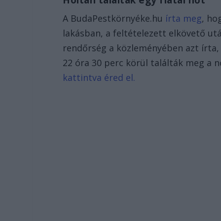
Holtan találtak egy fiatal nőt
A BudaPestkörnyéke.hu
írta meg
, ho
lakásban, a feltételezett elkövető ut
rendőrség a közleményében azt írta, e
22 óra 30 perc körül találták meg a n
kattintva éred el.