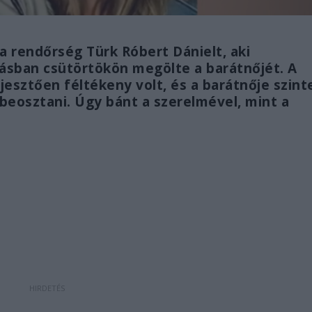
a rendőrség Türk Róbert Dánielt, aki
kásban csütörtökön megölte a barátnőjét. A
ijesztően féltékeny volt, és a barátnője szint
beosztani. Úgy bánt a szerelmével, mint a