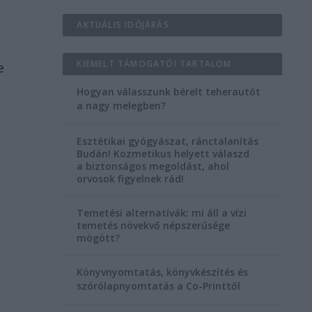
AKTUÁLIS IDŐJÁRÁS
KIEMELT TÁMOGATÓI TARTALOM
e
Hogyan válasszunk bérelt teherautót
a nagy melegben?
Esztétikai gyógyászat, ránctalanítás
Budán! Kozmetikus helyett válaszd
a biztonságos megoldást, ahol
orvosok figyelnek rád!
Temetési alternatívák: mi áll a vízi
temetés növekvő népszerűsége
mögött?
Könyvnyomtatás, könyvkészítés és
szórólapnyomtatás a Co-Printtől