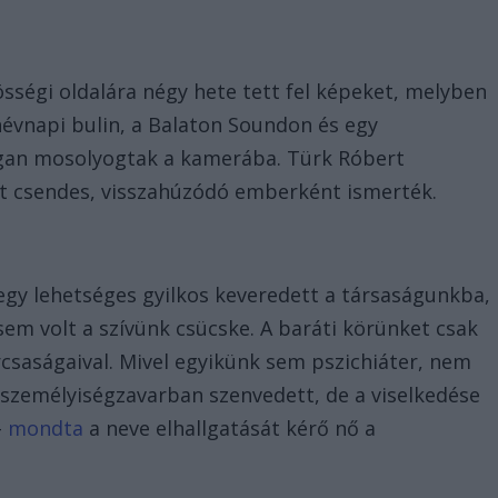
össégi oldalára négy hete tett fel képeket, melyben
 névnapi bulin, a Balaton Soundon és egy
ogan mosolyogtak a kamerába. Türk Róbert
at csendes, visszahúzódó emberként ismerték.
gy lehetséges gyilkos keveredett a társaságunkba,
 volt a szívünk csücske. A baráti körünket csak
csaságaival. Mivel egyikünk sem pszichiáter, nem
n személyiségzavarban szenvedett, de a viselkedése
–
mondta
a neve elhallgatását kérő nő a