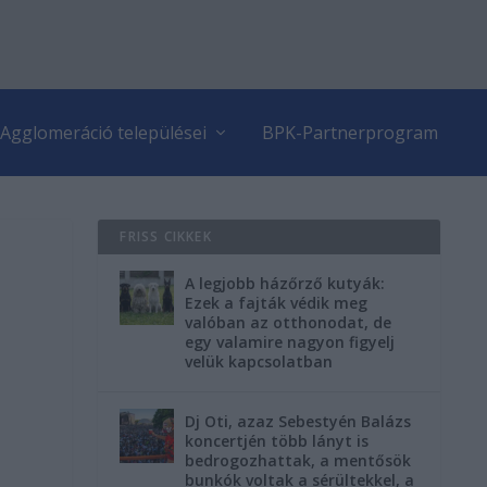
Agglomeráció települései
BPK-Partnerprogram
FRISS CIKKEK
A legjobb házőrző kutyák:
Ezek a fajták védik meg
valóban az otthonodat, de
egy valamire nagyon figyelj
velük kapcsolatban
Dj Oti, azaz Sebestyén Balázs
koncertjén több lányt is
bedrogozhattak, a mentősök
bunkók voltak a sérültekkel, a