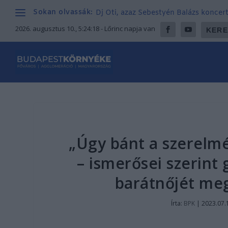
Sokan olvassák:
Dj Oti, azaz Sebestyén Balázs koncer
2026. augusztus 10., 5:24:19
- Lőrinc napja van
„Úgy bánt a szerelmév
– ismerősei szerint 
barátnőjét meg
Írta:
BPK
|
2023.07.