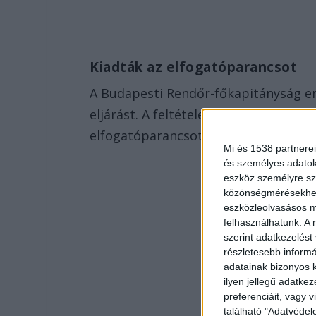
Kiadták az elfogatóparancsot
A Budapesti Rendőr-főkapitányság e
eljárást. A feltételezett elkövetőt a
elfogatóparancsot adtak ki – írta a
p
Mi és 1538 partnerei
és személyes adatoka
eszköz személyre sz
közönségmérésekhez 
eszközleolvasásos mó
felhasználhatunk. A 
szerint adatkezelést
részletesebb informác
adatainak bizonyos k
ilyen jellegű adatke
preferenciáit, vagy v
található "Adatvéde