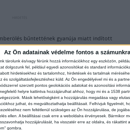
mberölés bűntettének gyanúja miatt indított
z életvédelmi osztály nyomozói
azonosították
, ellene
Az Ön adatainak védelme fontos a számunkr
olice.hu
.
nk tárolunk és/vagy férünk hozzá információkhoz egy eszközön, példáu
t dolgozunk fel, például egyedi azonosítókat és standard információk
abott hirdetésekhez és tartalomhoz, hirdetések és tartalmak méréséhe
és szolgáltatásfejlesztéshez küld.
Az Ön engedélyével mi és a partne
dszerrel szerzett pontos geolokációs adatokat és azonosítási informác
megfelelő helyre kattintva hozzájárulhat ahhoz, hogy mi és a 1538 partne
 végezzünk. Másik lehetőségként a hozzájárulás megadása vagy elutasí
iókhoz juthat, és megváltoztathatja beállításait.
Felhívjuk figyelmét, 
ezeléséhez nem feltétlenül szükséges az Ön hozzájárulása, de jogában 
zelés ellen. A beállításai csak erre a weboldalra érvényesek. Bármikor m
isszavonhatja hozzájárulását, ha visszatér erre az oldalra, és rákattint a
lem" gombra.