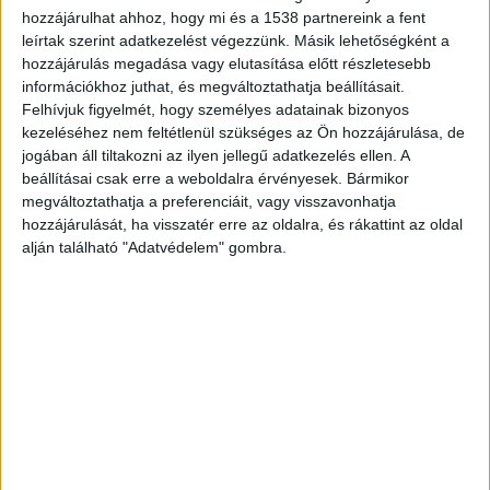
testvérét és annak feleségét nem éri el, nem
hozzájárulhat ahhoz, hogy mi és a 1538 partnereink a fent
leírtak szerint adatkezelést végezzünk. Másik lehetőségként a
tudja velük a kapcsolatot felvenni. A rendőrök a
hozzájárulás megadása vagy elutasítása előtt részletesebb
katasztrófavédelem munkatársainak
információkhoz juthat, és megváltoztathatja beállításait.
Felhívjuk figyelmét, hogy személyes adatainak bizonyos
segítségével bejutottak a házaspár 4. kerületi,
kezeléséhez nem feltétlenül szükséges az Ön hozzájárulása, de
Liszt Ferenc utcában található ingatlanjába, ahol
jogában áll tiltakozni az ilyen jellegű adatkezelés ellen. A
beállításai csak erre a weboldalra érvényesek. Bármikor
a házaspárt holtan találták.
A Budapest és
megváltoztathatja a preferenciáit, vagy visszavonhatja
Környéke hírportál legfrissebb híreit ide
hozzájárulását, ha visszatér erre az oldalra, és rákattint az oldal
kattintva éred el! A Facebookon már 254 ezernél
alján található "Adatvédelem" gombra.
is többen követnek minket.