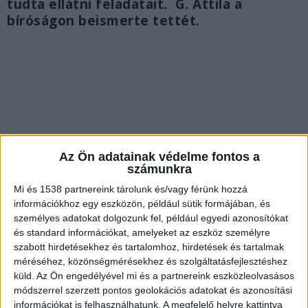
tudta ellátni feladatait. G. Attila a
bíróságon beismerte tettét.
Az Ön adatainak védelme fontos a
számunkra
Mi és 1538 partnereink tárolunk és/vagy férünk hozzá
információkhoz egy eszközön, például sütik formájában, és
személyes adatokat dolgozunk fel, például egyedi azonosítókat
és standard információkat, amelyeket az eszköz személyre
szabott hirdetésekhez és tartalomhoz, hirdetések és tartalmak
Holtan találták a házaspárt
méréséhez, közönségmérésekhez és szolgáltatásfejlesztéshez
küld.
Az Ön engedélyével mi és a partnereink eszközleolvasásos
A rendőrségre szombat délelőtt 10 óra 19
módszerrel szerzett pontos geolokációs adatokat és azonosítási
perckor érkezett bejelentés, hogy a bejelentő a
információkat is felhasználhatunk. A megfelelő helyre kattintva