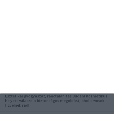
Vászoncipők otthoni tisztítása – gyakorlati
tanácsok
Mitől működik jól egy üzlettéri display?
AKTUÁLIS IDŐJÁRÁS
KIEMELT TÁMOGATÓI TARTALOM
Hogyan válasszunk bérelt teherautót a nagy melegben?
Esztétikai gyógyászat, ránctalanítás Budán! Kozmetikus
helyett válaszd a biztonságos megoldást, ahol orvosok
figyelnek rád!