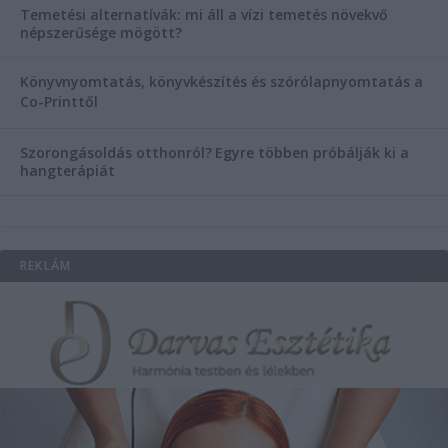
Temetési alternatívák: mi áll a vízi temetés növekvő
népszerűsége mögött?
Könyvnyomtatás, könyvkészítés és szórólapnyomtatás a
Co-Printtől
Szorongásoldás otthonról?
Egyre többen próbálják ki a
hangterápiát
REKLÁM