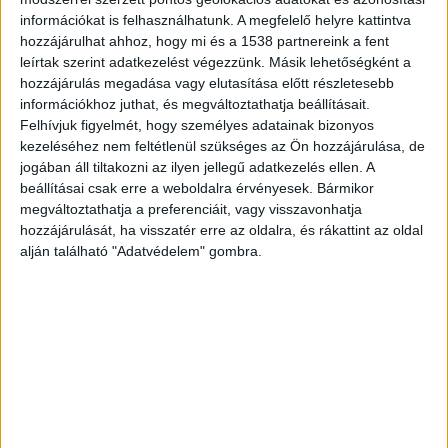
Múlt héten nevezték ki
információkat is felhasználhatunk. A megfelelő helyre kattintva
hozzájárulhat ahhoz, hogy mi és a 1538 partnereink a fent
Varga László Balázst még a Szociális és
leírtak szerint adatkezelést végezzünk. Másik lehetőségként a
Gyermekvédelmi Főigazgatóság osztályvezetője,
hozzájárulás megadása vagy elutasítása előtt részletesebb
információkhoz juthat, és megváltoztathatja beállításait.
Sidlovits Ferenc mutatta be a dolgozóknak a
Felhívjuk figyelmét, hogy személyes adatainak bizonyos
múlt héten, miután lemondott posztjáról Kovács-
kezeléséhez nem feltétlenül szükséges az Ön hozzájárulása, de
jogában áll tiltakozni az ilyen jellegű adatkezelés ellen. A
Buna Károly. Kovács-Bunának azért kellett
beállításai csak erre a weboldalra érvényesek. Bármikor
távoznia az intézmény éléről, mert Juhász Péter
megváltoztathatja a preferenciáit, vagy visszavonhatja
influenszer, olyan felvételeket hozott
hozzájárulását, ha visszatér erre az oldalra, és rákattint az oldal
alján található "Adatvédelem" gombra.
nyilvánosságra, amelyen látszik, hogy a volt
igazgató üti-veri, többször rugdossa az intézet
lakóit.