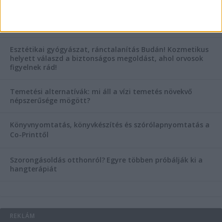
KIEMELT TÁMOGATÓI TARTALOM
Hogyan válasszunk bérelt teherautót a nagy melegben?
Esztétikai gyógyászat, ránctalanítás Budán! Kozmetikus
helyett válaszd a biztonságos megoldást, ahol orvosok
figyelnek rád!
Temetési alternatívák: mi áll a vízi temetés növekvő
népszerűsége mögött?
Könyvnyomtatás, könyvkészítés és szórólapnyomtatás a
Co-Printtől
Szorongásoldás otthonról?
Egyre többen próbálják ki a
hangterápiát
REKLÁM