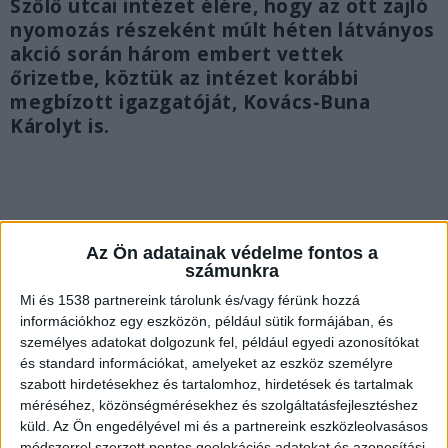
Szőlő utcai intézet élére, hogy az ott zajló
nyomozás részeként múlt héten látványos
akció során három embert vettek
őrizetbe, köztük az intézet korábbi
megbízott igazgatóját, Kovács-Buna
Károlyt is.
Az Ön adatainak védelme fontos a
számunkra
Mi és 1538 partnereink tárolunk és/vagy férünk hozzá
információkhoz egy eszközön, például sütik formájában, és
személyes adatokat dolgozunk fel, például egyedi azonosítókat
és standard információkat, amelyeket az eszköz személyre
szabott hirdetésekhez és tartalomhoz, hirdetések és tartalmak
méréséhez, közönségmérésekhez és szolgáltatásfejlesztéshez
küld.
Az Ön engedélyével mi és a partnereink eszközleolvasásos
módszerrel szerzett pontos geolokációs adatokat és azonosítási