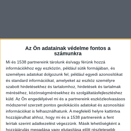
Az Ön adatainak védelme fontos a
számunkra
Mi és 1538 partnereink tárolunk és/vagy férünk hozzá
információkhoz egy eszközön, például sütik formájában, és
személyes adatokat dolgozunk fel, például egyedi azonosítókat
és standard információkat, amelyeket az eszköz személyre
Az egyik helyi facebookos csoport szerint a
szabott hirdetésekhez és tartalomhoz, hirdetések és tartalmak
méréséhez, közönségmérésekhez és szolgáltatásfejlesztéshez
csatornából fekáliával keveredett esővíz ömlött a
küld.
Az Ön engedélyével mi és a partnereink eszközleolvasásos
Dunakorzótól délre fekvő, úgynevezett Postás-
módszerrel szerzett pontos geolokációs adatokat és azonosítási
információkat is felhasználhatunk. A megfelelő helyre kattintva
strand közelében. Az alábbi videón jól látszik a
hozzájárulhat ahhoz, hogy mi és a 1538 partnereink a fent
víz mennyisége és színe.
leírtak szerint adatkezelést végezzünk. Másik lehetőségként a
hozzájárulás megadása vagy elutasítása előtt részletesebb