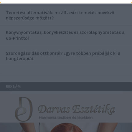
Temetési alternatívák: mi áll a vízi temetés növekvő
népszerűsége mögött?
Könyvnyomtatás, könyvkészítés és szórólapnyomtatás a
Co-Printtől
Szorongásoldás otthonról?
Egyre többen próbálják ki a
hangterápiát
REKLÁM