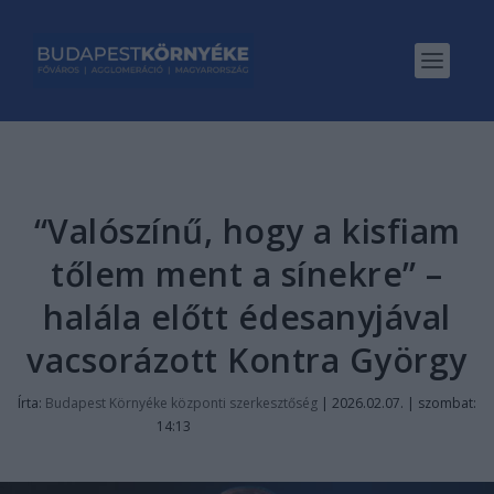
“Valószínű, hogy a kisfiam
tőlem ment a sínekre” –
halála előtt édesanyjával
vacsorázott Kontra György
Írta:
Budapest Környéke központi szerkesztőség
|
2026.02.07. | szombat:
14:13