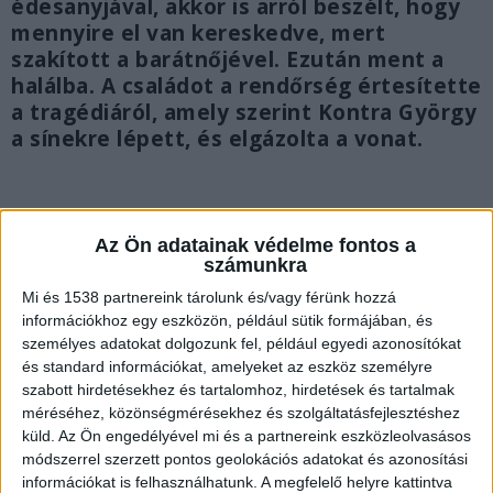
édesanyjával, akkor is arról beszélt, hogy
mennyire el van kereskedve, mert
szakított a barátnőjével. Ezután ment a
halálba. A családot a rendőrség értesítette
a tragédiáról, amely szerint Kontra György
a sínekre lépett, és elgázolta a vonat.
Az Ön adatainak védelme fontos a
számunkra
Mi és 1538 partnereink tárolunk és/vagy férünk hozzá
információkhoz egy eszközön, például sütik formájában, és
személyes adatokat dolgozunk fel, például egyedi azonosítókat
és standard információkat, amelyeket az eszköz személyre
szabott hirdetésekhez és tartalomhoz, hirdetések és tartalmak
méréséhez, közönségmérésekhez és szolgáltatásfejlesztéshez
küld.
Az Ön engedélyével mi és a partnereink eszközleolvasásos
módszerrel szerzett pontos geolokációs adatokat és azonosítási
információkat is felhasználhatunk. A megfelelő helyre kattintva