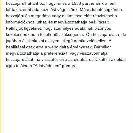
hozzájárulhat ahhoz, hogy mi és a 1538 partnereink a fent
Elgázolta a vonat
leírtak szerint adatkezelést végezzünk. Másik lehetőségként a
A MÁV közlése szerint a kiskunfélegyházi eset
hozzájárulás megadása vagy elutasítása előtt részletesebb
információkhoz juthat, és megváltoztathatja beállításait.
körülményei továbbra sem tisztázottak, a
Felhívjuk figyelmét, hogy személyes adatainak bizonyos
holttestet egy másik vágányon haladó vonat
kezeléséhez nem feltétlenül szükséges az Ön hozzájárulása, de
jogában áll tiltakozni az ilyen jellegű adatkezelés ellen. A
mozdonyvezetője vette észre. Kontra György
beállításai csak erre a weboldalra érvényesek. Bármikor
Kiskunfélegyházán halt meg. Itt döntötte el, hogy
megváltoztathatja a preferenciáit, vagy visszavonhatja
hozzájárulását, ha visszatér erre az oldalra, és rákattint az oldal
többé nem szeretne szerelme nélkül élni.
A
alján található "Adatvédelem" gombra.
Budapest és Környéke hírportál legfrissebb
híreit ide kattintva éred el! A Facebookon már
252 ezernél is többen követnek minket.