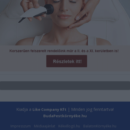
Kiadja a
| Minden jog fenntartva!
Like Company Kft
BudaPestkörnyéke.hu
Impresszum
Médiaajánlat
Kékvillogó.hu
BalatonKörnyéke.hu