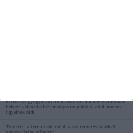
Az árnyékliliom szerepe a kertek árnyékos
szegleteiben
Vászoncipők otthoni tisztítása – gyakorlati
tanácsok
AKTUÁLIS IDŐJÁRÁS
KIEMELT TÁMOGATÓI TARTALOM
Hogyan válasszunk bérelt teherautót a nagy melegben?
Esztétikai gyógyászat, ránctalanítás Budán! Kozmetikus
helyett válaszd a biztonságos megoldást, ahol orvosok
figyelnek rád!
Temetési alternatívák: mi áll a vízi temetés növekvő
népszerűsége mögött?