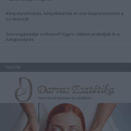
Könyvnyomtatás, könyvkészítés és szórólapnyomtatás a
Co-Printtől
Szorongásoldás otthonról?
Egyre többen próbálják ki a
hangterápiát
REKLÁM