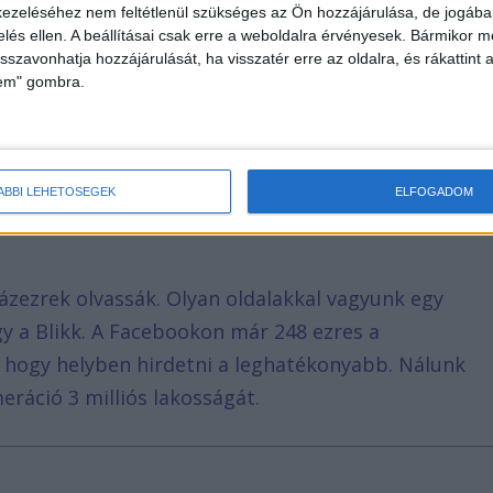
ezeléséhez nem feltétlenül szükséges az Ön hozzájárulása, de jogában 
tiszteltetés az, hogy a rend tagjai figyelemmel
zelés ellen. A beállításai csak erre a weboldalra érvényesek. Bármikor m
ül, valamint az, hogy megajándékozták a
isszavonhatja hozzájárulását, ha visszatér erre az oldalra, és rákattint a
lem" gombra.
rutól Indián át a Skandináv területekig minden
gyiknek megvannak a saját stíluselemei, ruhái,
tása van.
ÁBBI LEHETŐSÉGEK
ELFOGADOM
ázezrek olvassák. Olyan oldalakkal vagyunk egy
agy a Blikk. A Facebookon már 248 ezres a
, hogy helyben hirdetni a leghatékonyabb. Nálunk
eráció 3 milliós lakosságát.