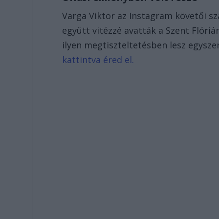
Varga Viktor az Instagram követői 
együtt vitézzé avatták a Szent Flór
ilyen megtiszteltetésben lesz egysze
kattintva éred el.