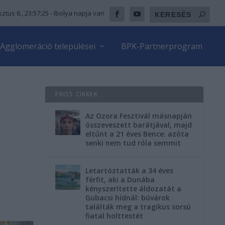
ztus 6., 23:57:27
- Ibolya napja van
Agglomeráció települései
BPK-Partnerprogram
FRISS CIKKEK
Az Ozora Fesztivál másnapján
összeveszett barátjával, majd
eltűnt a 21 éves Bence: azóta
senki nem tud róla semmit
Letartóztatták a 34 éves
férfit, aki a Dunába
kényszerítette áldozatát a
Gubacsi hídnál: búvárok
találták meg a tragikus sorsú
fiatal holttestét