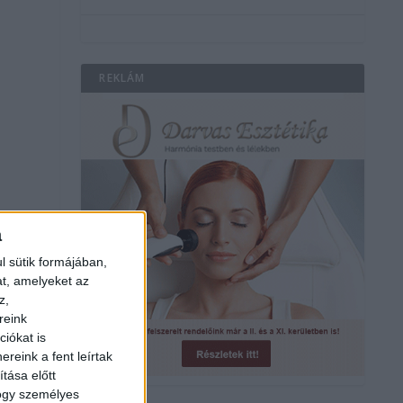
REKLÁM
a
l sütik formájában,
at, amelyeket az
z,
reink
iókat is
reink a fent leírtak
tása előtt
hogy személyes