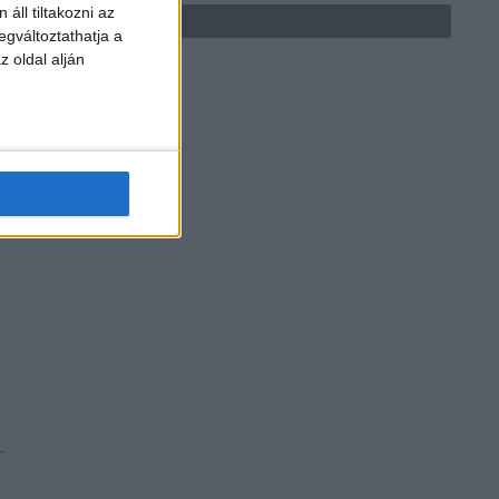
áll tiltakozni az
egváltoztathatja a
z oldal alján