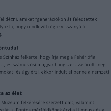
 felidézni, amiket “generációkon át feledtettek
lyozta, hogy rendkívül régre visszanyúló
g.
 öntudat
Színház felkérte, hogy írja meg a Fehérlófia
tt, és számos ősi magyar hangszert vásárolt meg.
lamokat, és úgy érzi, ekkor indult el benne a nemzeti
ta az élet
 Múzeum felkérésére szerzett dalt, valamint
zát is. Fontos mérföldkőnek érzi a Himnusz és a