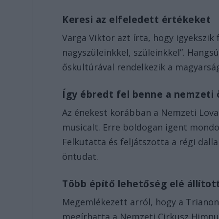
Keresi az elfeledett értékeket
Varga Viktor azt írta, hogy igyekszik
nagyszüleinkkel, szüleinkkel”. Hangsú
őskultúrával rendelkezik a magyarsá
Így ébredt fel benne a nemzeti
Az énekest korábban a Nemzeti Lovas 
musicalt. Erre boldogan igent mondo
Felkutatta és feljátszotta a régi dal
öntudat.
Több építő lehetőség elé állítot
Megemlékezett arról, hogy a Trianon
megírhatta a Nemzeti Cirkusz Himnus