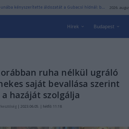
 Dunába kényszerítette áldozatát a Gubacsi hídnál: b...
2026. augus
Hírek
Budapest
korábban ruha nélkül ugráló
nekes saját bevallása szerint
a hazáját szolgálja
rkesztőség
|
2023.06.05. | hétfő: 11:18