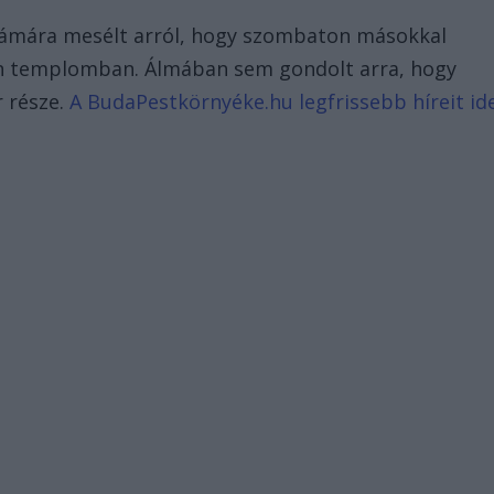
számára mesélt arról, hogy szombaton másokkal
ián templomban. Álmában sem gondolt arra, hogy
r része.
A BudaPestkörnyéke.hu legfrissebb híreit id