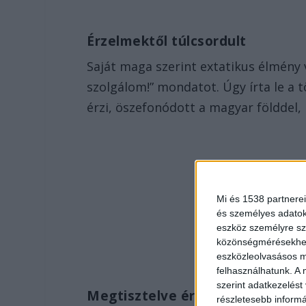
Érzelmektől túlcsordult
Saját maga szerint extatikus élmény 
szolgálom!” mondatot. Úgy írta le a tö
érzi, öszefonódott a magyar földdel, 
Mi és 1538 partnerei
és személyes adatoka
eszköz személyre sz
közönségmérésekhez 
eszközleolvasásos mó
felhasználhatunk. A 
szerint adatkezelést
Megtisztelve érzi magát
részletesebb informác