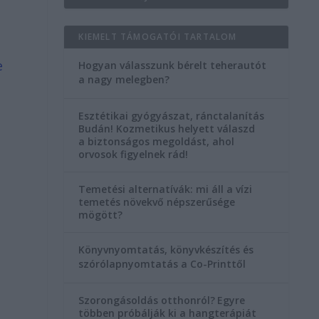
KIEMELT TÁMOGATÓI TARTALOM
e
Hogyan válasszunk bérelt teherautót
a nagy melegben?
Esztétikai gyógyászat, ránctalanítás
Budán! Kozmetikus helyett válaszd
a biztonságos megoldást, ahol
orvosok figyelnek rád!
Temetési alternatívák: mi áll a vízi
temetés növekvő népszerűsége
mögött?
Könyvnyomtatás, könyvkészítés és
szórólapnyomtatás a Co-Printtől
Szorongásoldás otthonról?
Egyre
többen próbálják ki a hangterápiát