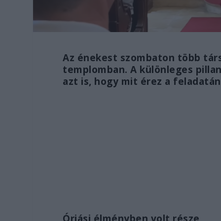
Az énekest szombaton több társá
templomban. A különleges pillana
azt is, hogy mit érez a feladatán
Óriási élményben volt része