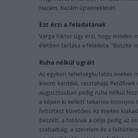
Hazám, hazám újraéneklését.
Ezt érzi a feladatának
Varga Viktor úgy érzi, hogy minden
életben tartása a feladata. “Büszke v
Ruha nélkül ugrált
Az egykori tehetségkutatós énekes má
kivont karddal, rasztahajú Petőfinek 
augusztusban pedig ruha nélkül feszti
a képen ki kellett takarnia bizonyos 
feltöltést követően. Az énekes kiaka
beszélt, a fotónak a célja pedig az 
szabadság, a szerelem és a felhőtle