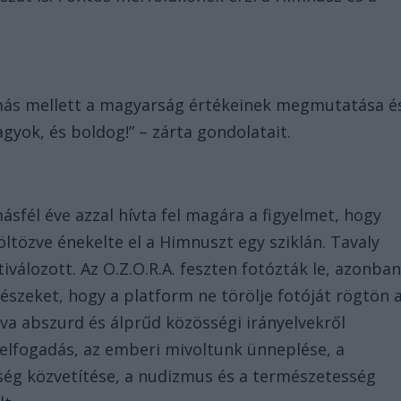
 más mellett a magyarság értékeinek megmutatása é
agyok, és boldog!” – zárta gondolatait.
sfél éve azzal hívta fel magára a figyelmet, hogy
öltözve énekelte el a Himnuszt egy sziklán. Tavaly
válozott. Az O.Z.O.R.A. feszten fotózták le, azonba
részeket, hogy a platform ne törölje fotóját rögtön 
dva abszurd és álprűd közösségi irányelvekről
önelfogadás, az emberi mivoltunk ünneplése, a
nség közvetítése, a nudizmus és a természetesség