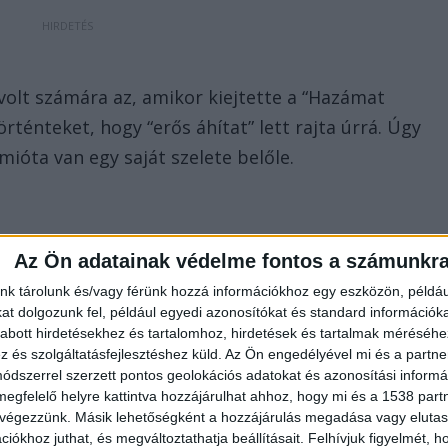
volt számára az, amikor kiejtette a “Hazámat
rténteket, hogy “erős áhítat” lett rajta úrrá. Úgy
mióta van egy saját szelete belőle.
Az Ön adatainak védelme fontos a számunkr
nk tárolunk és/vagy férünk hozzá információkhoz egy eszközön, példáu
t dolgozunk fel, például egyedi azonosítókat és standard információk
abott hirdetésekhez és tartalomhoz, hirdetések és tartalmak méréséhe
és szolgáltatásfejlesztéshez küld.
Az Ön engedélyével mi és a partne
dszerrel szerzett pontos geolokációs adatokat és azonosítási informác
megfelelő helyre kattintva hozzájárulhat ahhoz, hogy mi és a 1538 partne
 végezzünk. Másik lehetőségként a hozzájárulás megadása vagy elutasí
iókhoz juthat, és megváltoztathatja beállításait.
Felhívjuk figyelmét, 