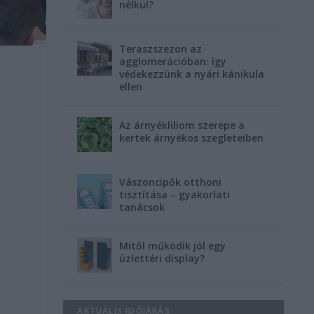
nélkül?
Teraszszezon az
agglomerációban: így
védekezzünk a nyári kánikula
ellen
Az árnyékliliom szerepe a
kertek árnyékos szegleteiben
Vászoncipők otthoni
tisztítása – gyakorlati
tanácsok
Mitől működik jól egy
üzlettéri display?
AKTUÁLIS IDŐJÁRÁS