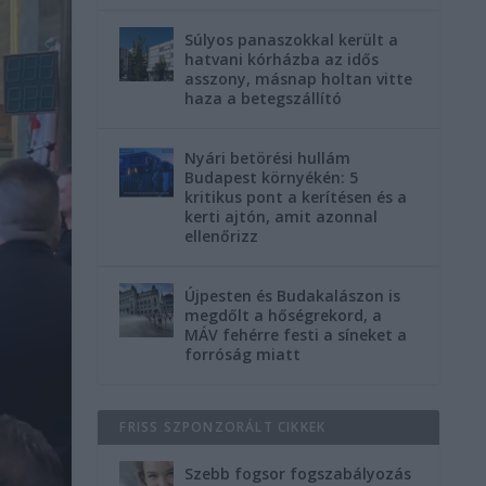
Súlyos panaszokkal került a
hatvani kórházba az idős
asszony, másnap holtan vitte
haza a betegszállító
Nyári betörési hullám
Budapest környékén: 5
kritikus pont a kerítésen és a
kerti ajtón, amit azonnal
ellenőrizz
Újpesten és Budakalászon is
megdőlt a hőségrekord, a
MÁV fehérre festi a síneket a
forróság miatt
FRISS SZPONZORÁLT CIKKEK
Szebb fogsor fogszabályozás