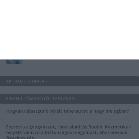
Teraszszezon az agglomerációban: így
védekezzünk a nyári kánikula ellen
Az árnyékliliom szerepe a kertek árnyékos
szegleteiben
Vászoncipők otthoni tisztítása – gyakorlati
tanácsok
AKTUÁLIS IDŐJÁRÁS
KIEMELT TÁMOGATÓI TARTALOM
Hogyan válasszunk bérelt teherautót a nagy melegben?
Esztétikai gyógyászat, ránctalanítás Budán! Kozmetikus
helyett válaszd a biztonságos megoldást, ahol orvosok
figyelnek rád!