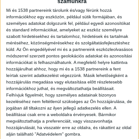
számunkra
kiegyenlítéséig – jogi értelemben vételár előleg.
Mi és 1538 partnereink tárolunk és/vagy férünk hozzá
Tehát az előleg, vételár előleg, vételár részlet
információkhoz egy eszközön, például sütik formájában, és
egymásnak teljesen megfeleltethető szinonimák.
személyes adatokat dolgozunk fel, például egyedi azonosítókat
Ebben a tekintetben az előleg semmilyen
és standard információkat, amelyeket az eszköz személyre
szabott hirdetésekhez és tartalomhoz, hirdetések és tartalmak
különleges többlet tulajdonsággal nem
méréséhez, közönségmérésekhez és szolgáltatásfejlesztéshez
rendelkezik, lényegében egy mezei
küld.
Az Ön engedélyével mi és a partnereink eszközleolvasásos
módszerrel szerzett pontos geolokációs adatokat és azonosítási
vételárrészletet takar a kifejezés, szemben a
információkat is felhasználhatunk. A megfelelő helyre kattintva
foglalóval, amire speciális elszámolási szabályok
hozzájárulhat ahhoz, hogy mi és a 1538 partnereink a fent
leírtak szerint adatkezelést végezzünk. Másik lehetőségként a
vonatkoznak.
A BudaPestkörnyeke.hu legfrissebb
hozzájárulás megadása vagy elutasítása előtt részletesebb
híreit ide kattintva éred el.
információkhoz juthat, és megváltoztathatja beállításait.
Felhívjuk figyelmét, hogy személyes adatainak bizonyos
kezeléséhez nem feltétlenül szükséges az Ön hozzájárulása, de
jogában áll tiltakozni az ilyen jellegű adatkezelés ellen. A
beállításai csak erre a weboldalra érvényesek. Bármikor
megváltoztathatja a preferenciáit, vagy visszavonhatja
hozzájárulását, ha visszatér erre az oldalra, és rákattint az oldal
alján található "Adatvédelem" gombra.