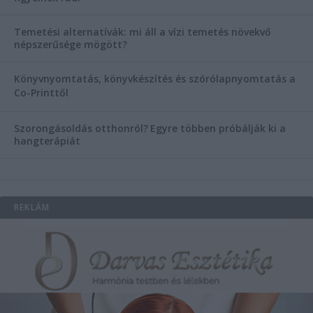
Temetési alternatívák: mi áll a vízi temetés növekvő
népszerűsége mögött?
Könyvnyomtatás, könyvkészítés és szórólapnyomtatás a
Co-Printtől
Szorongásoldás otthonról?
Egyre többen próbálják ki a
hangterápiát
REKLÁM