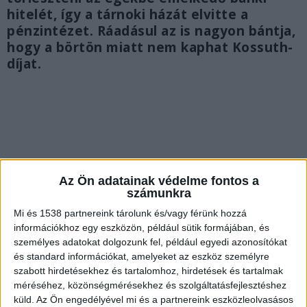
hitelét, így a tárnoki házát elvitte a
pénzintézet. Ráadásul az is nagyon bántja,
hogy a börtön miatt nem kaphat Kossuth-
díjat.
Az Ön adatainak védelme fontos a
számunkra
Mi és 1538 partnereink tárolunk és/vagy férünk hozzá
információkhoz egy eszközön, például sütik formájában, és
személyes adatokat dolgozunk fel, például egyedi azonosítókat
és standard információkat, amelyeket az eszköz személyre
szabott hirdetésekhez és tartalomhoz, hirdetések és tartalmak
méréséhez, közönségmérésekhez és szolgáltatásfejlesztéshez
Alacsony a nyugdíja
küld.
Az Ön engedélyével mi és a partnereink eszközleolvasásos