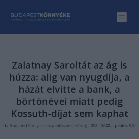
Zalatnay Saroltát az ág is
húzza: alig van nyugdíja, a
házát elvitte a bank, a
börtönévei miatt pedig
Kossuth-díjat sem kaphat
Írta:
Budapest Környéke központi szerkesztőség
|
2024.02.02. | péntek: 9:54