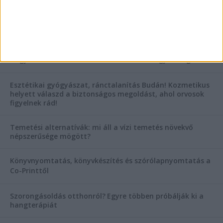
AKTUÁLIS IDŐJÁRÁS
KIEMELT TÁMOGATÓI TARTALOM
Hogyan válasszunk bérelt teherautót a nagy melegben?
Esztétikai gyógyászat, ránctalanítás Budán! Kozmetikus
helyett válaszd a biztonságos megoldást, ahol orvosok
figyelnek rád!
Temetési alternatívák: mi áll a vízi temetés növekvő
népszerűsége mögött?
Könyvnyomtatás, könyvkészítés és szórólapnyomtatás a
Co-Printtől
Szorongásoldás otthonról?
Egyre többen próbálják ki a
hangterápiát