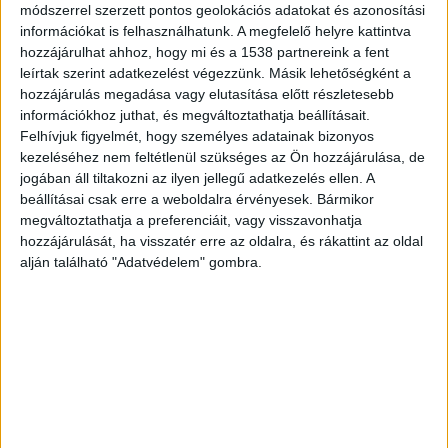
módszerrel szerzett pontos geolokációs adatokat és azonosítási
„Hatvanezer forint a nyugdíjam, gyorsan teszem
információkat is felhasználhatunk. A megfelelő helyre kattintva
hozzá, azért csak ennyi, mert sok
hozzájárulhat ahhoz, hogy mi és a 1538 partnereink a fent
leírtak szerint adatkezelést végezzünk. Másik lehetőségként a
zenésztársammal együtt hiába fizettünk nyugdíj-
hozzájárulás megadása vagy elutasítása előtt részletesebb
járulékot 1989-ig, nincs nyoma a rendszerben, így
információkhoz juthat, és megváltoztathatja beállításait.
Felhívjuk figyelmét, hogy személyes adatainak bizonyos
nem is számít bele a nyugdíjunkba” – mondta az
kezeléséhez nem feltétlenül szükséges az Ön hozzájárulása, de
énekesnő a Mandinernek.
A BudaPestkörnyéke.hu
jogában áll tiltakozni az ilyen jellegű adatkezelés ellen. A
legfrissebb híreit ide kattintva éred el.
beállításai csak erre a weboldalra érvényesek. Bármikor
megváltoztathatja a preferenciáit, vagy visszavonhatja
hozzájárulását, ha visszatér erre az oldalra, és rákattint az oldal
alján található "Adatvédelem" gombra.