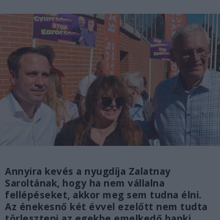
Annyira kevés a nyugdíja Zalatnay
Saroltának, hogy ha nem vállalna
fellépéseket, akkor meg sem tudna élni.
Az énekesnő két évvel ezelőtt nem tudta
törleszteni az egekbe emelkedő banki