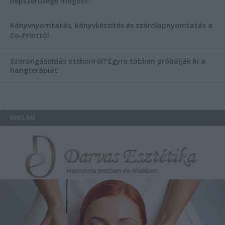
népszerűsége mögött?
Könyvnyomtatás, könyvkészítés és szórólapnyomtatás a
Co-Printtől
Szorongásoldás otthonról?
Egyre többen próbálják ki a
hangterápiát
REKLÁM