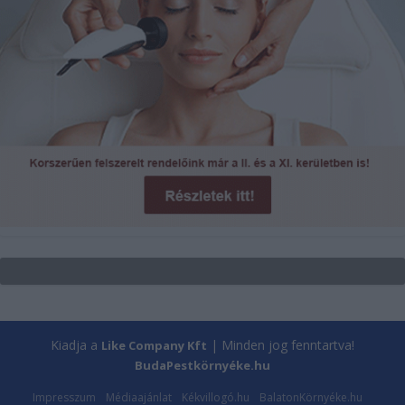
Kiadja a
| Minden jog fenntartva!
Like Company Kft
BudaPestkörnyéke.hu
Impresszum
Médiaajánlat
Kékvillogó.hu
BalatonKörnyéke.hu