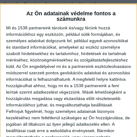
Annak ellenére, hogy mindenki szidja a
közlekedést, valójában sehol sem jó a helyzet.
Az Ön adatainak védelme fontos a
számunkra
Dunakesziről viszont több alternatíva is van arra,
Mi és 1538 partnereink tárolunk és/vagy férünk hozzá
hogy bejussunk a fővárosba, aztán haza Keszire.
információkhoz egy eszközön, például sütik formájában, és
Vonattal, busszal, autóval, sőt autóval több
személyes adatokat dolgozunk fel, például egyedi azonosítókat
és standard információkat, amelyeket az eszköz személyre
útvonalon is, ha pedig nagyon akarjuk, akkor
szabott hirdetésekhez és tartalomhoz, hirdetések és tartalmak
biciklivel,
futva
és még motorcsónakkal is
méréséhez, közönségmérésekhez és szolgáltatásfejlesztéshez
küld.
Az Ön engedélyével mi és a partnereink eszközleolvasásos
bemehetünk Pestre.
módszerrel szerzett pontos geolokációs adatokat és azonosítási
információkat is felhasználhatunk. A megfelelő helyre kattintva
hozzájárulhat ahhoz, hogy mi és a 1538 partnereink a fent
leírtak szerint adatkezelést végezzünk. Másik lehetőségként a
hozzájárulás megadása vagy elutasítása előtt részletesebb
információkhoz juthat, és megváltoztathatja beállításait.
Felhívjuk figyelmét, hogy személyes adatainak bizonyos
kezeléséhez nem feltétlenül szükséges az Ön hozzájárulása, de
jogában áll tiltakozni az ilyen jellegű adatkezelés ellen. A
beállításai csak erre a weboldalra érvényesek. Bármikor