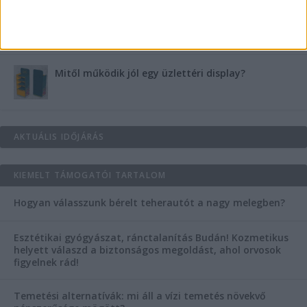
Vászoncipők otthoni tisztítása – gyakorlati
tanácsok
Mitől működik jól egy üzlettéri display?
AKTUÁLIS IDŐJÁRÁS
KIEMELT TÁMOGATÓI TARTALOM
Hogyan válasszunk bérelt teherautót a nagy melegben?
Esztétikai gyógyászat, ránctalanítás Budán! Kozmetikus
helyett válaszd a biztonságos megoldást, ahol orvosok
figyelnek rád!
Temetési alternatívák: mi áll a vízi temetés növekvő