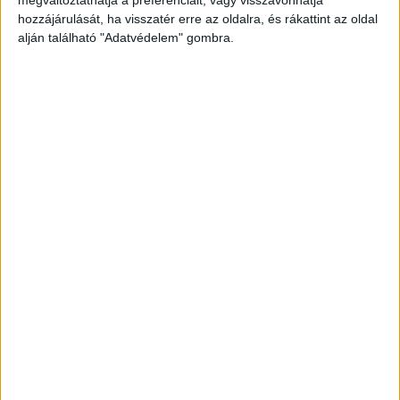
megváltoztathatja a preferenciáit, vagy visszavonhatja
hozzájárulását, ha visszatér erre az oldalra, és rákattint az oldal
alján található "Adatvédelem" gombra.
2. Családbarát Dunakeszi
A településen odafigyelnek a gyermekes szülőkre.
Nem csak méregdrága magánbölcsödékbe lehet
vinni a gyerkőcöket, hanem választható állami
intézmény is. Nem csak egy, több is. Persze itt is
szűkösek a férőhelyek, azonban folyamatos a
fejlesztés, láthatóan költenek a gyermekre.