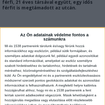
férfi, 21 éves társával együtt, egy idős
férfit is megtámadott az utcán.
Az Ön adatainak védelme fontos a
számunkra
Mi és 1538 partnereink tárolunk és/vagy férünk hozzá
információkhoz egy eszközön, például sütik formájában, és
személyes adatokat dolgozunk fel, például egyedi azonosítókat
és standard információkat, amelyeket az eszköz személyre
szabott hirdetésekhez és tartalomhoz, hirdetések és tartalmak
méréséhez, közönségmérésekhez és szolgáltatásfejlesztéshez
küld.
Az Ön engedélyével mi és a partnereink eszközleolvasásos
módszerrel szerzett pontos geolokációs adatokat és azonosítási
információkat is felhasználhatunk. A megfelelő helyre kattintva
Kenyeret kért az idős asszonytól
hozzájárulhat ahhoz, hogy mi és a 1538 partnereink a fent
A férfi tavaly január 10-én azzal az ürüggyel
leírtak szerint adatkezelést végezzünk. Másik lehetőségként a
hozzájárulás megadása vagy elutasítása előtt részletesebb
kopogott be egy 11. kerületi társasházban lakó