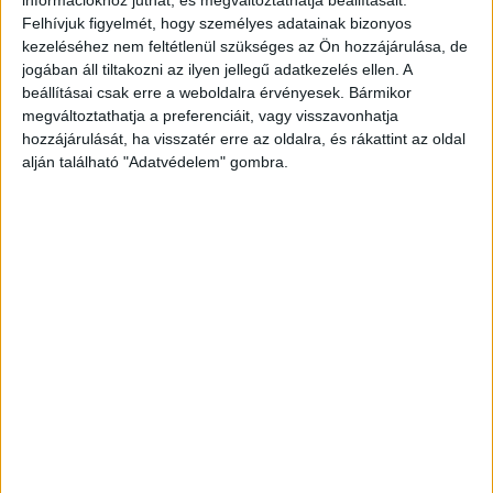
információkhoz juthat, és megváltoztathatja beállításait.
70 éves, meggyengült egészségi állapotban lévő
Felhívjuk figyelmét, hogy személyes adatainak bizonyos
kezeléséhez nem feltétlenül szükséges az Ön hozzájárulása, de
nőhöz, hogy kenyeret kérjen tőle. Az idős asszony
jogában áll tiltakozni az ilyen jellegű adatkezelés ellen. A
elutasította a kérést, ekkor a férfi rátámadt,
beállításai csak erre a weboldalra érvényesek. Bármikor
megváltoztathatja a preferenciáit, vagy visszavonhatja
ököllel kétszer megütötte az asszonyt, akinek
hozzájárulását, ha visszatér erre az oldalra, és rákattint az oldal
ennek következtében eltört az arccsontja.
A
alján található "Adatvédelem" gombra.
Budapest és Környéke hírportál legfrissebb
híreit ide kattintva éred el! A Facebookon már
252 ezernél is többen követnek minket.