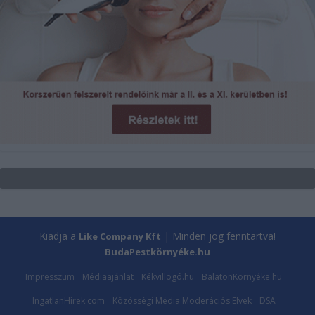
Kiadja a
| Minden jog fenntartva!
Like Company Kft
BudaPestkörnyéke.hu
Impresszum
Médiaajánlat
Kékvillogó.hu
BalatonKörnyéke.hu
IngatlanHírek.com
Közösségi Média Moderációs Elvek
DSA