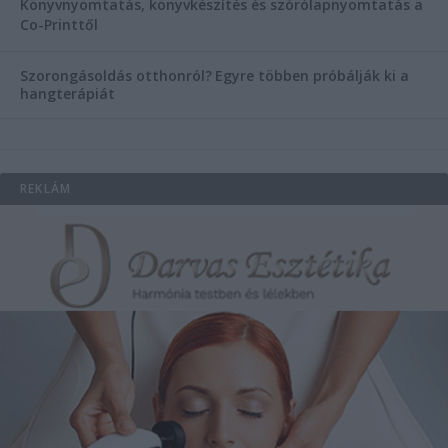
Könyvnyomtatás, könyvkészítés és szórólapnyomtatás a
Co-Printtől
Szorongásoldás otthonról?
Egyre többen próbálják ki a
hangterápiát
REKLÁM