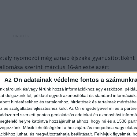
Osztály nyomozói még aznap éjszaka gyanúsítottként
 vallomása szerint március 16-án este azért
m adta meg tartozását. A gyanúsítottat őrizetbe
Az Ön adatainak védelme fontos a számunkr
tását.
nk tárolunk és/vagy férünk hozzá információkhoz egy eszközön, példáu
t dolgozunk fel, például egyedi azonosítókat és standard információk
abott hirdetésekhez és tartalomhoz, hirdetések és tartalmak méréséhe
és szolgáltatásfejlesztéshez küld.
Az Ön engedélyével mi és a partne
dszerrel szerzett pontos geolokációs adatokat és azonosítási informác
megfelelő helyre kattintva hozzájárulhat ahhoz, hogy mi és a 1538 partne
 végezzünk. Másik lehetőségként a hozzájárulás megadása vagy elutasí
iókhoz juthat, és megváltoztathatja beállításait.
Felhívjuk figyelmét, 