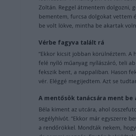
Zoltán. Reggel átmentem dolgozni, g
bementem, furcsa dolgokat vettem és
be volt lökve, mintha be akartak voln
Vérbe fagyva talált rá
“Ekkor kicsit jobban körülnéztem. A 
felé nyíló műanyag nyílászáró, teli a
fekszik bent, a nappaliban. Hason fek
vér. Eléggé megijedtem. Azt se tudta
A mentősök tanácsára ment be 
Béla kiment az utcára, ahol összefut
segélyhívót. “Ekkor már egyszerre be
a rendőrökkel. Mondták nekem, hogy 