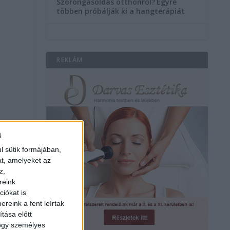
Szorongásoldás otthonról?
Egyre
többen próbálják ki a hangterápiát
REKLÁM
a
l sütik formájában,
at, amelyeket az
z,
reink
iókat is
reink a fent leírtak
tása előtt
hogy személyes