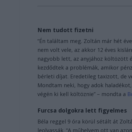
Nem tudott fizetni
“Én találtam meg. Zoltán már hét éve
nem volt vele, az akkor 12 éves kislán
nagyobb lett, az anyjához költözött 
kezdődtek a problémák, amikor pénzü
bérleti díjat. Eredetileg taxizott, de
Mondtam neki, hogy adok haladékot,
végén ki kell költöznie” – mondta a
B
Furcsa dolgokra lett figyelmes
Béla reggel 9 óra körül sétált át Zo
leolvassák. “A műhelyem ott van azon 