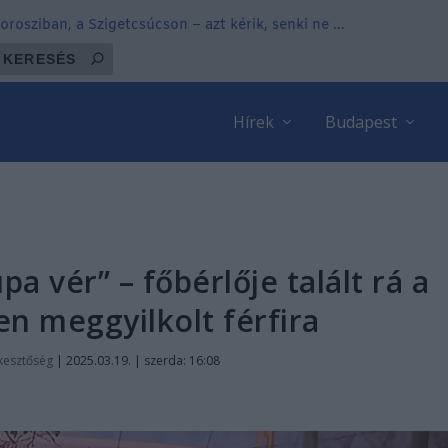
osziban, a Szigetcsúcson – azt kérik, senki ne ...
Hírek
Budapest
pa vér” – főbérlője talált rá a
en meggyilkolt férfira
kesztőség
|
2025.03.19. | szerda: 16:08