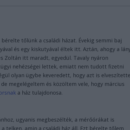
 bérelte tőlünk a családi házat. Évekig semmi baj
yával és egy kiskutyával éltek itt. Aztán, ahogy a lán
és Zoltán itt maradt, egyedül. Tavaly nyáron
gyi nehézségei lettek, emiatt nem tudott fizetni
 végül olyan ügybe keveredett, hogy azt is elveszítette
 de megelégeltem és közöltem vele, hogy március
orsnak
a ház tulajdonosa.
ltánhoz, ugyanis megbeszélték, a mérőórákat is
a telken, amin a családi ház áll. Ezt bérelte tőlem