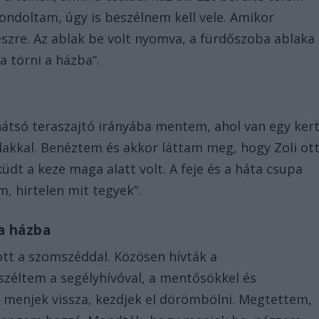
ondoltam, úgy is beszélnem kell vele. Amikor
zre. Az ablak be volt nyomva, a fürdőszoba ablaka
a törni a házba”.
hátsó teraszajtó irányába mentem, ahol van egy ker
blakkal. Benéztem és akkor láttam meg, hogy Zoli ot
üdt a keze maga alatt volt. A feje és a háta csupa
m, hirtelen mit tegyek”.
a házba
ott a szomszéddal. Közösen hívták a
széltem a segélyhívóval, a mentősökkel és
menjek vissza, kezdjek el dörömbölni. Megtettem,