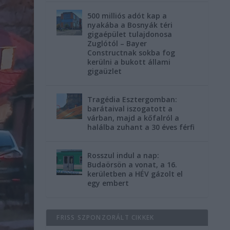
500 milliós adót kap a
nyakába a Bosnyák téri
gigaépület tulajdonosa
Zuglótól – Bayer
Constructnak sokba fog
kerülni a bukott állami
gigaüzlet
Tragédia Esztergomban:
barátaival iszogatott a
várban, majd a kőfalról a
halálba zuhant a 30 éves férfi
Rosszul indul a nap:
Budaörsön a vonat, a 16.
kerületben a HÉV gázolt el
egy embert
FRISS SZPONZORÁLT CIKKEK