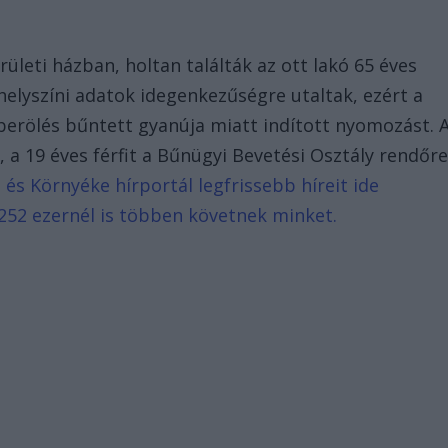
rületi házban, holtan találták az ott lakó 65 éves
A helyszíni adatok idegenkezűségre utaltak, ezért a
erölés bűntett gyanúja miatt indított nyomozást. 
, a 19 éves férfit a Bűnügyi Bevetési Osztály rendőre
és Környéke hírportál legfrissebb híreit ide
252 ezernél is többen követnek minket.