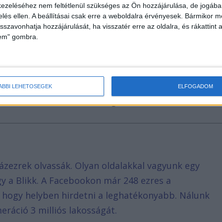
ezeléséhez nem feltétlenül szükséges az Ön hozzájárulása, de jogában 
zelés ellen. A beállításai csak erre a weboldalra érvényesek. Bármikor m
isszavonhatja hozzájárulását, ha visszatér erre az oldalra, és rákattint a
lem" gombra.
en, az Erdősáv utcában történt. Az egyik családi
 agyonverhették. Az áldozat, az utcában élő egyik
ÁBBI LEHETŐSÉGEK
ELFOGADOM
olttestét is Béla találta meg.
ázezrek olvassák. Olyan oldalakkal vagyunk egy
agy a Blikk. A Facebookon már 248 ezres a
, hogy helyben hirdetni a leghatékonyabb. Nálunk
eráció 3 milliós lakosságát.