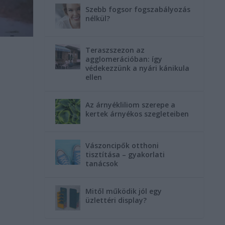
Szebb fogsor fogszabályozás
nélkül?
Teraszszezon az
agglomerációban: így
védekezzünk a nyári kánikula
ellen
Az árnyékliliom szerepe a
kertek árnyékos szegleteiben
Vászoncipők otthoni
tisztítása – gyakorlati
tanácsok
Mitől működik jól egy
üzlettéri display?