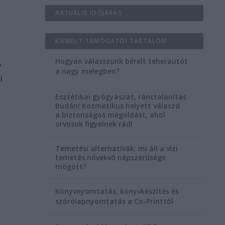
AKTUÁLIS IDŐJÁRÁS
KIEMELT TÁMOGATÓI TARTALOM
Hogyan válasszunk bérelt teherautót
A
a nagy melegben?
i
Esztétikai gyógyászat, ránctalanítás
Budán! Kozmetikus helyett válaszd
a biztonságos megoldást, ahol
orvosok figyelnek rád!
Temetési alternatívák: mi áll a vízi
temetés növekvő népszerűsége
mögött?
Könyvnyomtatás, könyvkészítés és
szórólapnyomtatás a Co-Printtől