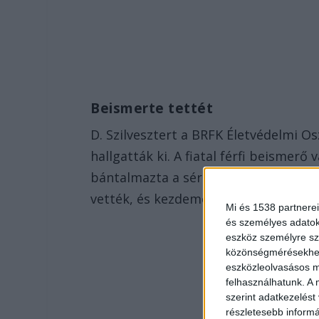
Beismerte tettét
D. Szilvesztert a BRFK Életvédelmi 
hallgatták ki. A fiatal férfi beismerő
bántalmazta a sértettet, mert az ne
vették, és kezdeményezték letartózta
Mi és 1538 partnerei
és személyes adatoka
eszköz személyre sz
közönségmérésekhez 
eszközleolvasásos mó
felhasználhatunk. A 
szerint adatkezelést
részletesebb informác