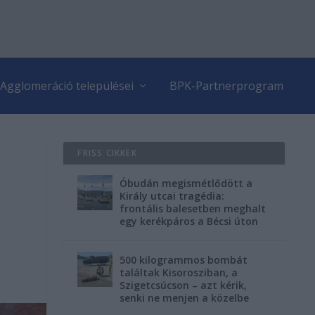
Agglomeráció települései
BPK-Partnerprogram
FRISS CIKKEK
Óbudán megismétlődött a
Király utcai tragédia:
frontális balesetben meghalt
egy kerékpáros a Bécsi úton
500 kilogrammos bombát
találtak Kisorosziban, a
Szigetcsúcson – azt kérik,
senki ne menjen a közelbe