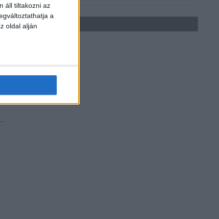
áll tiltakozni az
egváltoztathatja a
z oldal alján