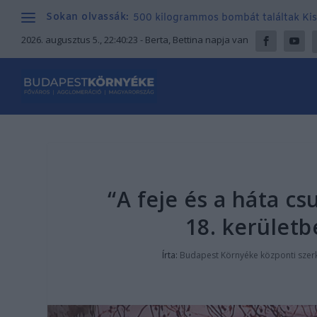
Sokan olvassák:
500 kilogrammos bombát találtak Kisor
2026. augusztus 5., 22:40:25
- Berta, Bettina napja van
“A feje és a háta csu
18. kerületb
Írta:
Budapest Környéke központi szer