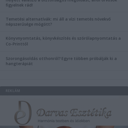
figyelnek rád!
Temetési alternatívák: mi áll a vízi temetés növekvő
népszerűsége mögött?
Könyvnyomtatás, könyvkészítés és szórólapnyomtatás a
Co-Printtől
Szorongásoldás otthonról?
Egyre többen próbálják ki a
hangterápiát
REKLÁM