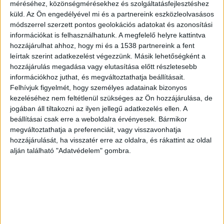
méréséhez, közönségmérésekhez és szolgáltatásfejlesztéshez
küld.
Az Ön engedélyével mi és a partnereink eszközleolvasásos
Megcsalták egymást
módszerrel szerzett pontos geolokációs adatokat és azonosítási
információkat is felhasználhatunk. A megfelelő helyre kattintva
Járai Máté volt az egyik vendég a YouTube-on
hozzájárulhat ahhoz, hogy mi és a 1538 partnereink a fent
futó IstenEst legutóbbi adásában. A RTL klub
leírtak szerint adatkezelést végezzünk. Másik lehetőségként a
műsorvezetője párkapcsolatáról is beszélt. Azt
hozzájárulás megadása vagy elutasítása előtt részletesebb
információkhoz juthat, és megváltoztathatja beállításait.
mondta, hogy Járai Kírával először bő másfél
Felhívjuk figyelmét, hogy személyes adatainak bizonyos
évtizede voltak hűtlenek egymáshoz.
A
kezeléséhez nem feltétlenül szükséges az Ön hozzájárulása, de
jogában áll tiltakozni az ilyen jellegű adatkezelés ellen. A
BudaPestkörnyeke.hu legfrissebb híreit ide
beállításai csak erre a weboldalra érvényesek. Bármikor
kattintva éred el.
megváltoztathatja a preferenciáit, vagy visszavonhatja
hozzájárulását, ha visszatér erre az oldalra, és rákattint az oldal
alján található "Adatvédelem" gombra.