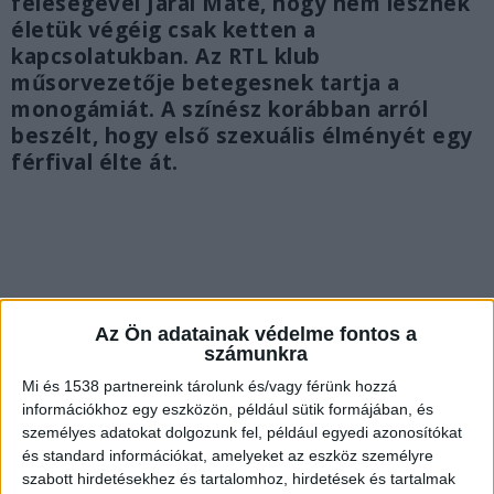
feleségével Járai Máté, hogy nem lesznek
életük végéig csak ketten a
kapcsolatukban. Az RTL klub
műsorvezetője betegesnek tartja a
monogámiát. A színész korábban arról
beszélt, hogy első szexuális élményét egy
férfival élte át.
Az Ön adatainak védelme fontos a
számunkra
Mi és 1538 partnereink tárolunk és/vagy férünk hozzá
információkhoz egy eszközön, például sütik formájában, és
személyes adatokat dolgozunk fel, például egyedi azonosítókat
és standard információkat, amelyeket az eszköz személyre
szabott hirdetésekhez és tartalomhoz, hirdetések és tartalmak