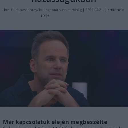
Írta:
Budapest Környéke központi szerkesztőség
|
2022.04.21. | csütörtök:
19:25
Már kapcsolatuk elején megbeszélte