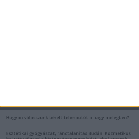
Teraszszezon az agglomerációban: így
védekezzünk a nyári kánikula ellen
Az árnyékliliom szerepe a kertek árnyékos
szegleteiben
Vászoncipők otthoni tisztítása – gyakorlati
tanácsok
AKTUÁLIS IDŐJÁRÁS
KIEMELT TÁMOGATÓI TARTALOM
Hogyan válasszunk bérelt teherautót a nagy melegben?
Esztétikai gyógyászat, ránctalanítás Budán! Kozmetikus
helyett válaszd a biztonságos megoldást, ahol orvosok