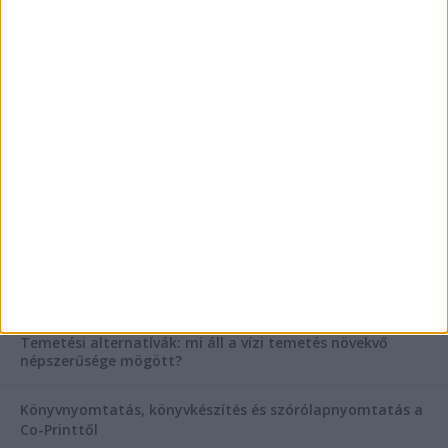
Vászoncipők otthoni tisztítása – gyakorlati
tanácsok
AKTUÁLIS IDŐJÁRÁS
KIEMELT TÁMOGATÓI TARTALOM
Hogyan válasszunk bérelt teherautót a nagy melegben?
Esztétikai gyógyászat, ránctalanítás Budán! Kozmetikus
helyett válaszd a biztonságos megoldást, ahol orvosok
figyelnek rád!
Temetési alternatívák: mi áll a vízi temetés növekvő
népszerűsége mögött?
Könyvnyomtatás, könyvkészítés és szórólapnyomtatás a
Co-Printtől