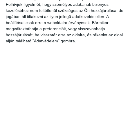
Felhívjuk figyelmét, hogy személyes adatainak bizonyos
főúton 80-90 km/h-val Pest megyében, Maglód és
kezeléséhez nem feltétlenül szükséges az Ön hozzájárulása, de
Mende között, Mende felé, amikor szemben a
jogában áll tiltakozni az ilyen jellegű adatkezelés ellen. A
beállításai csak erre a weboldalra érvényesek. Bármikor
kanyarban előztek.
megváltoztathatja a preferenciáit, vagy visszavonhatja
hozzájárulását, ha visszatér erre az oldalra, és rákattint az oldal
alján található "Adatvédelem" gombra.