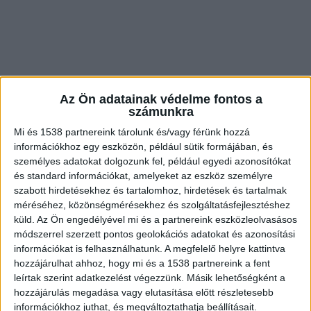
Az Ön adatainak védelme fontos a
számunkra
Mi és 1538 partnereink tárolunk és/vagy férünk hozzá
információkhoz egy eszközön, például sütik formájában, és
személyes adatokat dolgozunk fel, például egyedi azonosítókat
és standard információkat, amelyeket az eszköz személyre
szabott hirdetésekhez és tartalomhoz, hirdetések és tartalmak
méréséhez, közönségmérésekhez és szolgáltatásfejlesztéshez
küld.
Az Ön engedélyével mi és a partnereink eszközleolvasásos
Autóba szerelt fedélzeti kamerával készült az a
módszerrel szerzett pontos geolokációs adatokat és azonosítási
videó, amely egy szabálytalanul előző skodást
információkat is felhasználhatunk. A megfelelő helyre kattintva
hozzájárulhat ahhoz, hogy mi és a 1538 partnereink a fent
örökített meg. A
bpiautósok.hu
oldalon
leírtak szerint adatkezelést végezzünk. Másik lehetőségként a
megjelent videó készítője ezt írta a felvételhez:
hozzájárulás megadása vagy elutasítása előtt részletesebb
információkhoz juthat, és megváltoztathatja beállításait.
„Csütörtökön 10:45 körül haladtam a 31-es