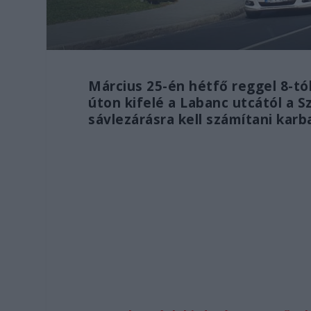
Március 25-én hétfő reggel 8-tól
úton kifelé a Labanc utcától a S
sávlezárásra kell számítani karb