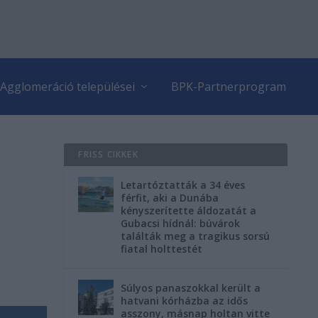
Agglomeráció települései
BPK-Partnerprogram
FRISS CIKKEK
Letartóztatták a 34 éves
férfit, aki a Dunába
kényszerítette áldozatát a
Gubacsi hídnál: búvárok
találták meg a tragikus sorsú
fiatal holttestét
Súlyos panaszokkal került a
hatvani kórházba az idős
asszony, másnap holtan vitte