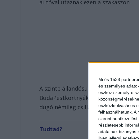
autóval utaznak ezen a szakaszon.
Mi és 1538 partnerei
és személyes adatoka
A szinte állandósult budakeszi araszo
eszköz személyre sz
BudaPestkörtnyéke.hu agglomerációs 
közönségmérésekhez 
eszközleolvasásos mó
dugó némileg csillapodott a környező
felhasználhatunk. A 
szerint adatkezelést
részletesebb informác
Tudtad?
adatainak bizonyos k
ilyen jellegű adatke