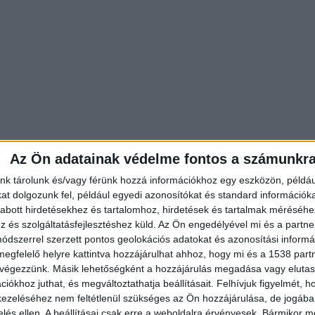
Az Ön adatainak védelme fontos a számunkr
nk tárolunk és/vagy férünk hozzá információkhoz egy eszközön, példáu
t dolgozunk fel, például egyedi azonosítókat és standard információk
lással már sokszor foglalkoztunk itt a
abott hirdetésekhez és tartalomhoz, hirdetések és tartalmak méréséhe
hírportálon, legutóbb arról írtunk, hogy a reggeli
és szolgáltatásfejlesztéshez küld.
Az Ön engedélyével mi és a partne
dszerrel szerzett pontos geolokációs adatokat és azonosítási informác
 iskolák nyitásának összehangolásával.
megfelelő helyre kattintva hozzájárulhat ahhoz, hogy mi és a 1538 partne
 végezzünk. Másik lehetőségként a hozzájárulás megadása vagy elutasí
iókhoz juthat, és megváltoztathatja beállításait.
Felhívjuk figyelmét, 
ezeléséhez nem feltétlenül szükséges az Ön hozzájárulása, de jogában 
zelés ellen. A beállításai csak erre a weboldalra érvényesek. Bármikor m