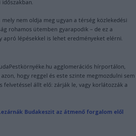
 időszakban.
ok, mely nem oldja meg ugyan a térség közlekedési
sság rohamos ütemben gyarapodik – de ez a
y apró lépésekkel is lehet eredményeket elérni.
 BudaPestkörnyéke.hu agglomerációs hírportálon,
 azon, hogy reggel és este szinte megmozdulni sem
felvetéssel állt elő: zárják le, vagy korlátozzák a
Lezárnák Budakeszit az átmenő forgalom elől