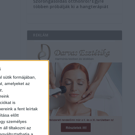
Szorongásoldás otthonról?
Egyre
többen próbálják ki a hangterápiát
REKLÁM
a
l sütik formájában,
at, amelyeket az
z,
reink
iókat is
reink a fent leírtak
tása előtt
hogy személyes
áll tiltakozni az
egváltoztathatja a