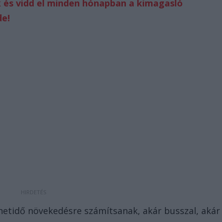
 és vidd el minden hónapban a kimagasló
de!
netidő növekedésre számítsanak, akár busszal, akár