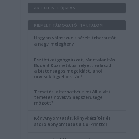
AKTUÁLIS IDŐJÁRÁS
KIEMELT TÁMOGATÓI TARTALOM
Hogyan válasszunk bérelt teherautót
a nagy melegben?
Esztétikai gyógyászat, ránctalanítás
Budán! Kozmetikus helyett válaszd
a biztonságos megoldást, ahol
orvosok figyelnek rád!
Temetési alternatívák: mi áll a vízi
temetés növekvő népszerűsége
mögött?
Könyvnyomtatás, könyvkészítés és
szórólapnyomtatás a Co-Printtől