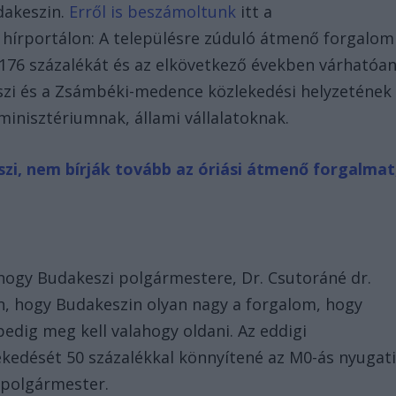
dakeszin.
Erről is beszámoltunk
itt a
hírportálon: A településre zúduló átmenő forgalom
 176 százalékát és az elkövetkező években várhatóa
szi és a Zsámbéki-medence közlekedési helyzetének
s minisztériumnak, állami vállalatoknak.
szi, nem bírják tovább az óriási átmenő forgalmat
ogy Budakeszi polgármestere, Dr. Csutoráné dr.
n, hogy Budakeszin olyan nagy a forgalom, hogy
pedig meg kell valahogy oldani. Az eddigi
kedését 50 százalékkal könnyítené az M0-ás nyugat
 polgármester.