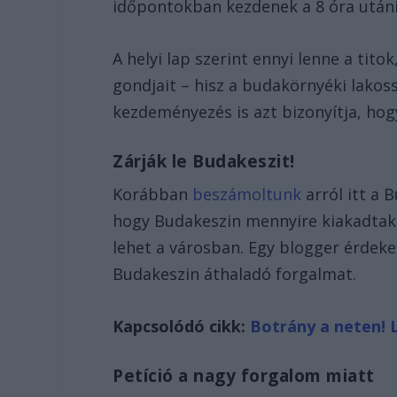
időpontokban kezdenek a 8 óra utáni
A helyi lap szerint ennyi lenne a tit
gondjait – hisz a budakörnyéki lako
kezdeményezés is azt bizonyítja, hog
Zárják le Budakeszit!
Korábban
beszámoltunk
arról itt a
hogy Budakeszin mennyire kiakadtak
lehet a városban. Egy blogger érdekes 
Budakeszin áthaladó forgalmat.
Kapcsolódó cikk:
Botrány a neten! 
Petíció a nagy forgalom miatt