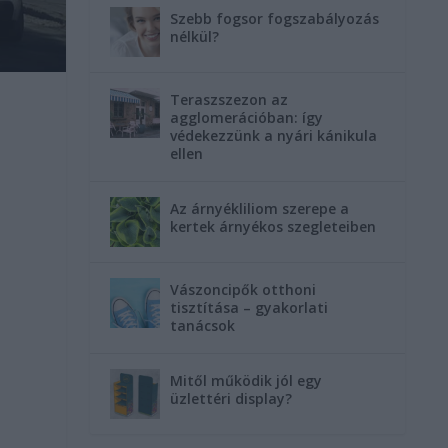
Szebb fogsor fogszabályozás
nélkül?
Teraszszezon az
agglomerációban: így
védekezzünk a nyári kánikula
ellen
Az árnyékliliom szerepe a
kertek árnyékos szegleteiben
Vászoncipők otthoni
tisztítása – gyakorlati
tanácsok
Mitől működik jól egy
üzlettéri display?