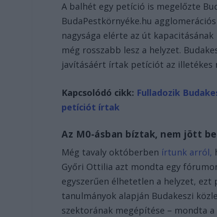
A balhét egy petíció is megelőzte Bu
BudaPestkörnyéke.hu agglomerációs 
nagysága elérte az út kapacitásának
még rosszabb lesz a helyzet. Budake
javításáért írtak petíciót az illetéke
Kapcsolódó cikk:
Fulladozik Budake
petíciót írtak
Az M0-ásban bíztak, nem jött be
Még tavaly októberben
írtunk arról,
h
Győri Ottilia azt mondta egy fórumo
egyszerűen élhetetlen a helyzet, ezt 
tanulmányok alapján Budakeszi közle
szektorának megépítése – mondta a