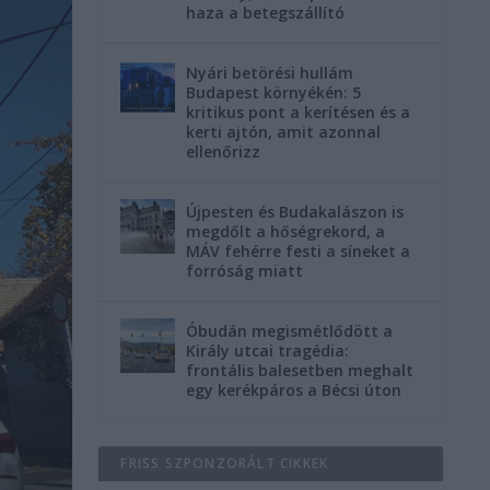
haza a betegszállító
Nyári betörési hullám
Budapest környékén: 5
kritikus pont a kerítésen és a
kerti ajtón, amit azonnal
ellenőrizz
Újpesten és Budakalászon is
megdőlt a hőségrekord, a
MÁV fehérre festi a síneket a
forróság miatt
Óbudán megismétlődött a
Király utcai tragédia:
frontális balesetben meghalt
egy kerékpáros a Bécsi úton
FRISS SZPONZORÁLT CIKKEK