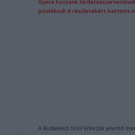
Gyere hozzánk hirdetésszervezőnek
jutalékod! A részletekért kattints i
A Budakeszi felöl érkezők jelentő me