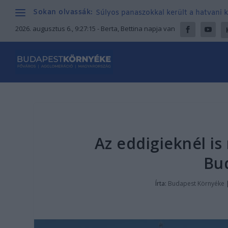
Sokan olvassák:
Súlyos panaszokkal került a hatvani k
2026. augusztus 6., 9:27:16
- Berta, Bettina napja van
Az eddigieknél i
Bu
Írta:
Budapest Környéke