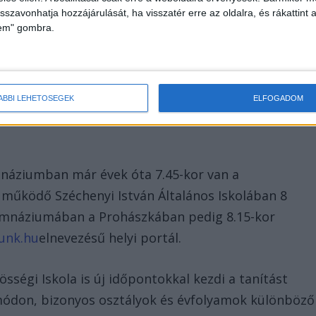
isszavonhatja hozzájárulását, ha visszatér erre az oldalra, és rákattint a
ázezrek olvassák. Olyan oldalakkal vagyunk egy
lem" gombra.
agy a Blikk. A Facebookon már 248 ezres a
, hogy helyben hirdetni a leghatékonyabb. Nálunk
eráció 3 milliós lakosságát.
ÁBBI LEHETŐSÉGEK
ELFOGADOM
mnáziumban már évek óta 7.45-kor van a
 működő Széchenyi István Általános Iskolában 8
imnáziumában a Prohászkában pedig 8.15-kor
unk.hu
elnevezésű helyi portál.
sségi Iskola is új időpontokkal kezdi a tanítást
 módon, bizonyos osztályok és évfolyamok különböző