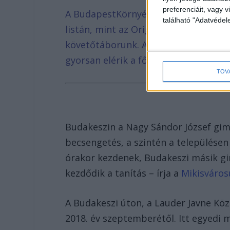
preferenciáit, vagy v
A BudapestKörnyéke.hu hírportált sz
található "Adatvéde
listán, mint az Origo, Telex, Index v
követőtáborunk. A hirdetőink tudják
gyorsan elérik a főváros és az agglom
TOV
Budakeszin a Nagy Sándor József gi
becsengetés, a szintén a településen
órakor kezdenek, Budakeszi másik g
kezdődik a tanítás – írja a
Mikisváros
A Budakeszi úton, a Lauder Javne Közö
2018. év szeptemberétől. Itt egyedi