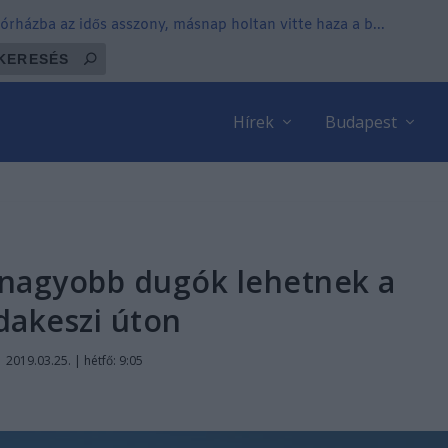
órházba az idős asszony, másnap holtan vitte haza a b...
Hírek
Budapest
s nagyobb dugók lehetnek a
dakeszi úton
|
2019.03.25. | hétfő: 9:05