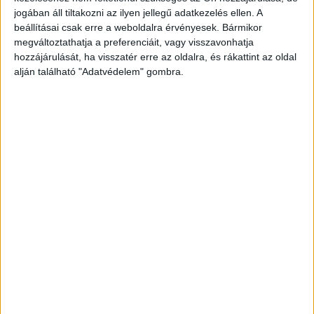
hogy hétfőn egy ismeretlen férfi hazáig követte a
jogában áll tiltakozni az ilyen jellegű adatkezelés ellen. A
tízéves fiát az iskolából.
A Budapest és Környéke
beállításai csak erre a weboldalra érvényesek. Bármikor
megváltoztathatja a preferenciáit, vagy visszavonhatja
hírportál legfrissebb híreit ide kattintva éred el!
hozzájárulását, ha visszatér erre az oldalra, és rákattint az oldal
A Facebookon már 252 ezernél is többen
alján található "Adatvédelem" gombra.
követnek minket.