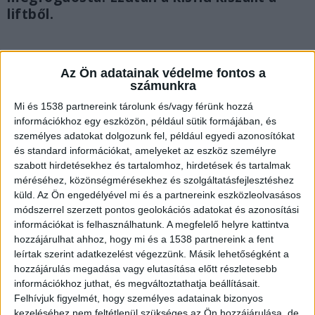
liftből.
Az Ön adatainak védelme fontos a
számunkra
Mi és 1538 partnereink tárolunk és/vagy férünk hozzá
információkhoz egy eszközön, például sütik formájában, és
személyes adatokat dolgozunk fel, például egyedi azonosítókat
és standard információkat, amelyeket az eszköz személyre
szabott hirdetésekhez és tartalomhoz, hirdetések és tartalmak
méréséhez, közönségmérésekhez és szolgáltatásfejlesztéshez
küld.
Az Ön engedélyével mi és a partnereink eszközleolvasásos
módszerrel szerzett pontos geolokációs adatokat és azonosítási
információkat is felhasználhatunk. A megfelelő helyre kattintva
hozzájárulhat ahhoz, hogy mi és a 1538 partnereink a fent
Hazáig követte az iskolából
leírtak szerint adatkezelést végezzünk. Másik lehetőségként a
hozzájárulás megadása vagy elutasítása előtt részletesebb
A közösségi médiában kezdett terjedni egy
információkhoz juthat, és megváltoztathatja beállításait.
bejegyzés, amelyben egy szülő számolt be arról,
Felhívjuk figyelmét, hogy személyes adatainak bizonyos
kezeléséhez nem feltétlenül szükséges az Ön hozzájárulása, de