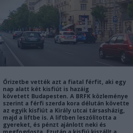
Őrizetbe vették azt a fiatal férfit, aki egy
nap alatt két kisfiút is hazáig
követett Budapesten. A BRFK közleménye
szerint a férfi szerda kora délután követte
az egyik kisfiút a Király utcai társasházig,
majd a liftbe is. A liftben leszólította a
gyereket, és pénzt ajánlott neki és
megfogdosta. Ezután a kisfiú kiszállt a