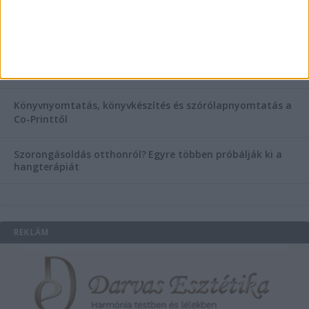
Esztétikai gyógyászat, ránctalanítás Budán! Kozmetikus
helyett válaszd a biztonságos megoldást, ahol orvosok
figyelnek rád!
Temetési alternatívák: mi áll a vízi temetés növekvő
népszerűsége mögött?
Könyvnyomtatás, könyvkészítés és szórólapnyomtatás a
Co-Printtől
Szorongásoldás otthonról?
Egyre többen próbálják ki a
hangterápiát
REKLÁM